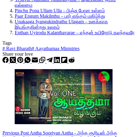
வல்லமை
Pinchu Pona Ullam Ulla – பிஞ்சு போன உள்ளம்
Paar Engum Makilnthu – பார் எங்கும் மகிழ்ந்து
Unakaaga Iyangukindrathu Ulagam – உனக்காக
இயங்குகின்றது உலகம்
Enthan Uyirodu Kalanthavarae – எந்தன் உயிரோடு கலந்தவரே
Tags
#
Ravi Bharath
#
Aayathamaa Ministries
Share your love
Previous
Post
Antha Sooriyan Antha - அந்த சூரியன் அந்த