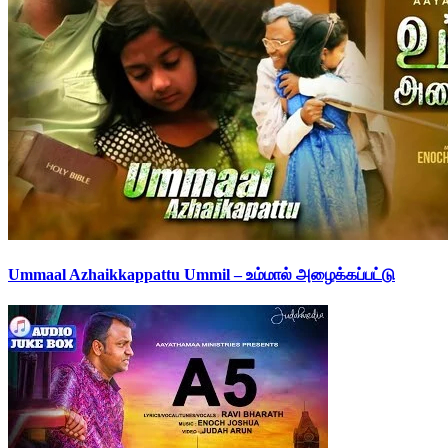
Ummaal Azhaikkappattu Ummil – உம்மால் அழைக்கப்பட்டு