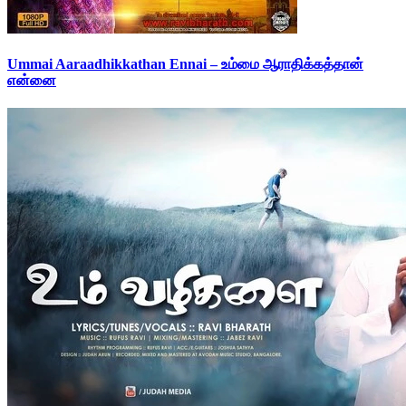
Ummai Aaraadhikkathan Ennai – உம்மை ஆராதிக்கத்தான்
என்னை