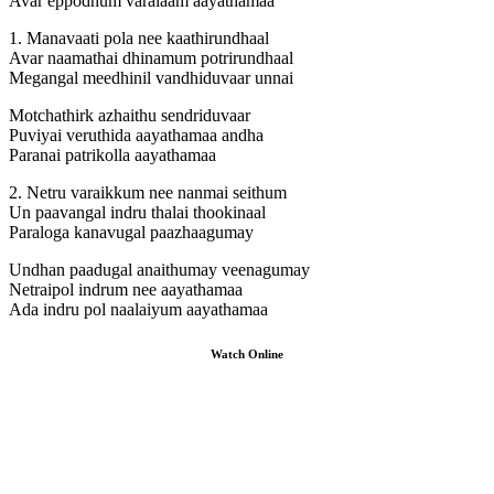
Avar eppodhum varalaam aayathamaa
1. Manavaati pola nee kaathirundhaal
Avar naamathai dhinamum potrirundhaal
Megangal meedhinil vandhiduvaar unnai
Motchathirk azhaithu sendriduvaar
Puviyai veruthida aayathamaa andha
Paranai patrikolla aayathamaa
2. Netru varaikkum nee nanmai seithum
Un paavangal indru thalai thookinaal
Paraloga kanavugal paazhaagumay
Undhan paadugal anaithumay veenagumay
Netraipol indrum nee aayathamaa
Ada indru pol naalaiyum aayathamaa
Watch Online