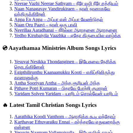
Neerae Vazhi Neerae Sathyam – நீரே வழி நீரே சத்தியம்
Naan Nanagavay Vandirukiraen – நான் நானாகவே
வந்திருக்கிறேன்
Appa En Appa – அப்பா என் அப்பா வேண்டுதல்
Naan Oru Paavi – நான் ஒரு பாவி
Neerillaa Aaradhanai – நீரில்லா ஆராதனை ஆராதனை
Yedho Kirubaiyila Vaazhka – ஏதோ கிருபையில வாழ்க்க
💿 Aayathamaa Ministries Album Songs Lyrics
Yesuvai Nesikka Thondanginen – இயேசுவை நேசிக்க
தொடங்கினேன்
Egipthilirunthu Kaanaanukku Kooti – எகிப்திலிருந்து
கானானுக்கு
Antha Sooriyan Antha – அந்த சூரியன் அந்த
Pithave Potri Kumaran – பிதாவே போற்றி குமாரன்
Yaridam Solven Yaridam – யாரிடம் சொல்வேன் யாரிடம்
🔥 Latest Tamil Christian Songs Lyrics
Aarathika Koodi Vanthom – ஆராதிக்க கூடி வந்தோம்
Karthavae Ethuvaraiku Ennai – கர்த்தாவே எதுவரைக்கு
என்னை
Yesuvin Naamam Vallamaiyulla – இயேசுவின் நாமம்