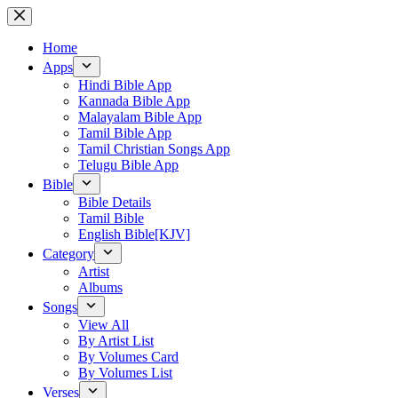
Skip
to
content
Home
Apps
Hindi Bible App
Kannada Bible App
Malayalam Bible App
Tamil Bible App
Tamil Christian Songs App
Telugu Bible App
Bible
Bible Details
Tamil Bible
English Bible[KJV]
Category
Artist
Albums
Songs
View All
By Artist List
By Volumes Card
By Volumes List
Verses