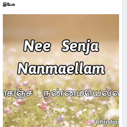
இயேசு