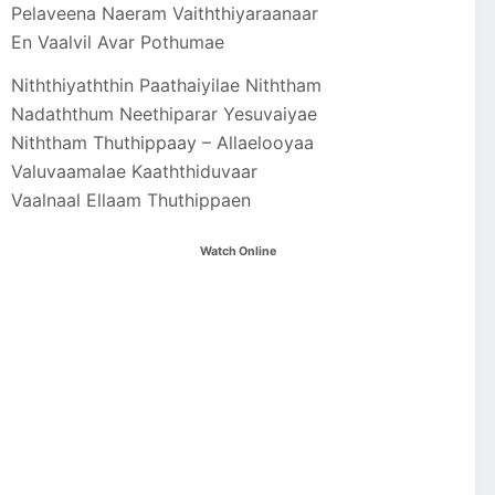
Pelaveena Naeram Vaiththiyaraanaar
En Vaalvil Avar Pothumae
Niththiyaththin Paathaiyilae Niththam
Nadaththum Neethiparar Yesuvaiyae
Niththam Thuthippaay – Allaelooyaa
Valuvaamalae Kaaththiduvaar
Vaalnaal Ellaam Thuthippaen
Watch Online