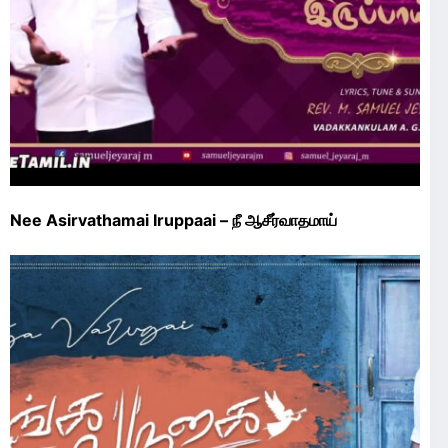
Nee Asirvathamai Iruppaai – நீ ஆசீர்வாதமாய்