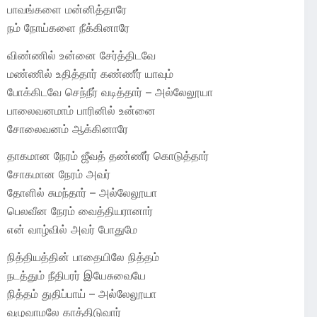
பாவங்களை மன்னித்தாரே
நம் நோய்களை நீக்கினாரே
விண்ணில் உன்னை சேர்த்திடவே
மண்ணில் உதித்தார் கண்ணீர் யாவும்
போக்கிடவே செந்நீர் வடித்தார் – அல்லேலூயா
பாலைவனமாம் பாரினில் உன்னை
சோலைவனம் ஆக்கினாரே
தாகமான நேரம் ஜீவத் தண்ணீர் கொடுத்தார்
சோகமான நேரம் அவர்
தோளில் சுமந்தார் – அல்லேலூயா
பெலவீன நேரம் வைத்தியரானார்
என் வாழ்வில் அவர் போதுமே
நித்தியத்தின் பாதையிலே நித்தம்
நடத்தும் நீதிபரர் இயேசுவையே
நித்தம் துதிப்பாய் – அல்லேலூயா
வழுவாமலே காத்திடுவார்