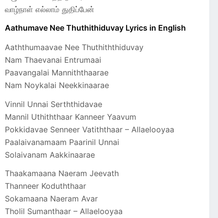
வாழ்நாள் எல்லாம் துதிப்பேன்
Aathumave Nee Thuthithiduvay Lyrics in English
Aaththumaavae Nee Thuthiththiduvay
Nam Thaevanai Entrumaai
Paavangalai Manniththaarae
Nam Noykalai Neekkinaarae
Vinnil Unnai Serththidavae
Mannil Uthiththaar Kanneer Yaavum
Pokkidavae Senneer Vatiththaar – Allaelooyaa
Paalaivanamaam Paarinil Unnai
Solaivanam Aakkinaarae
Thaakamaana Naeram Jeevath
Thanneer Koduththaar
Sokamaana Naeram Avar
Tholil Sumanthaar – Allaelooyaa