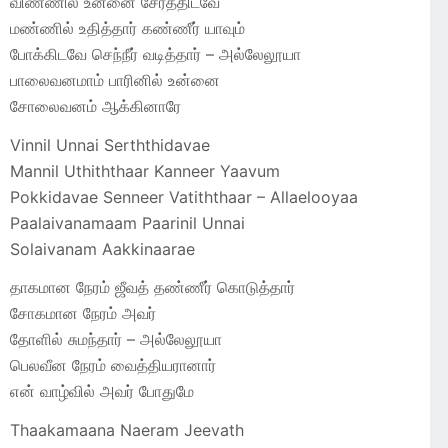
விண்ணில் உன்னை சேர்த்திடவே
மண்ணில் உதித்தார் கண்ணீர் யாவும்
போக்கிடவே செந்நீர் வடித்தார் – அல்லேலூயா
பாலைவனமாம் பாரினில் உன்னை
சோலைவனம் ஆக்கினாரே
Vinnil Unnai Serththidavae
Mannil Uthiththaar Kanneer Yaavum
Pokkidavae Senneer Vatiththaar – Allaelooyaa
Paalaivanamaam Paarinil Unnai
Solaivanam Aakkinaarae
தாகமான நேரம் ஜீவத் தண்ணீர் கொடுத்தார்
சோகமான நேரம் அவர்
தோளில் சுமந்தார் – அல்லேலூயா
பெலவீன நேரம் வைத்தியரானார்
என் வாழ்வில் அவர் போதுமே
Thaakamaana Naeram Jeevath