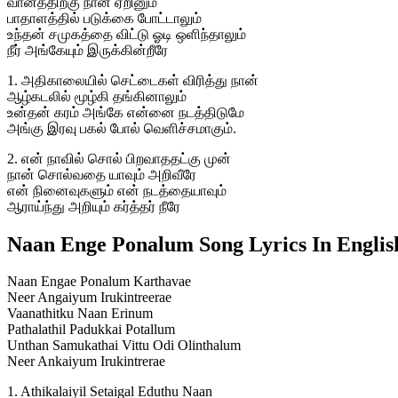
வானத்திற்கு நான் ஏறினும்
பாதாளத்தில் படுக்கை போட்டாலும்
உந்தன் சமுகத்தை விட்டு ஓடி ஒளிந்தாலும்
நீர் அங்கேயும் இருக்கின்றீரே
1. அதிகாலையில் செட்டைகள் விரித்து நான்
ஆழ்கடலில் மூழ்கி தங்கினாலும்
உன்தன் கரம் அங்கே என்னை நடத்திடுமே
அங்கு இரவு பகல் போல் வெளிச்சமாகும்.
2. என் நாவில் சொல் பிறவாததட்கு முன்
நான் சொல்வதை யாவும் அறிவீரே
என் நினைவுகளும் என் நடத்தையாவும்
ஆராய்ந்து அறியும் கர்த்தர் நீரே
Naan Enge Ponalum Song Lyrics In Englis
Naan Engae Ponalum Karthavae
Neer Angaiyum Irukintreerae
Vaanathitku Naan Erinum
Pathalathil Padukkai Potallum
Unthan Samukathai Vittu Odi Olinthalum
Neer Ankaiyum Irukintrerae
1. Athikalaiyil Setaigal Eduthu Naan