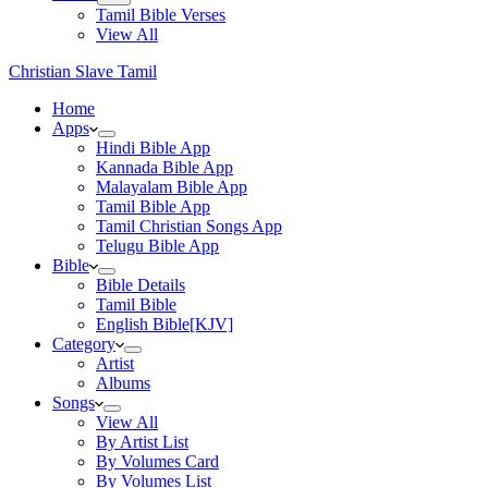
Tamil Bible Verses
View All
Christian Slave Tamil
Home
Apps
Hindi Bible App
Kannada Bible App
Malayalam Bible App
Tamil Bible App
Tamil Christian Songs App
Telugu Bible App
Bible
Bible Details
Tamil Bible
English Bible[KJV]
Category
Artist
Albums
Songs
View All
By Artist List
By Volumes Card
By Volumes List