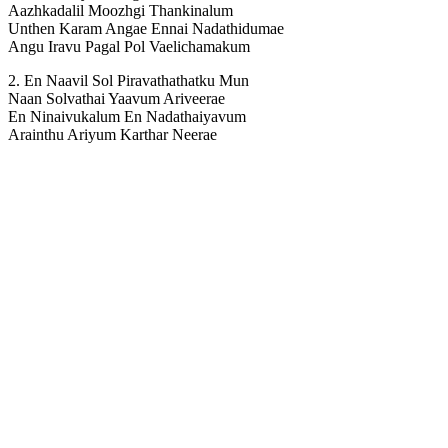
Aazhkadalil Moozhgi Thankinalum
Unthen Karam Angae Ennai Nadathidumae
Angu Iravu Pagal Pol Vaelichamakum
2. En Naavil Sol Piravathathatku Mun
Naan Solvathai Yaavum Ariveerae
En Ninaivukalum En Nadathaiyavum
Arainthu Ariyum Karthar Neerae