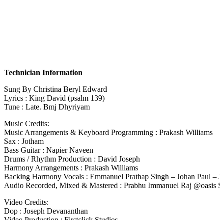
Technician Information
Sung By Christina Beryl Edward
Lyrics : King David (psalm 139)
Tune : Late. Bmj Dhyriyam
Music Credits:
Music Arrangements & Keyboard Programming : Prakash Williams
Sax : Jotham
Bass Guitar : Napier Naveen
Drums / Rhythm Production : David Joseph
Harmony Arrangements : Prakash Williams
Backing Harmony Vocals : Emmanuel Prathap Singh – Johan Paul –
Audio Recorded, Mixed & Mastered : Prabhu Immanuel Raj @oasis 
Video Credits:
Dop : Joseph Devananthan
Video Production : Firstclick Studios