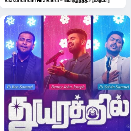
Vaakuthatham Niraivaera – வாக்குத்தத்தம் நிறைவேற