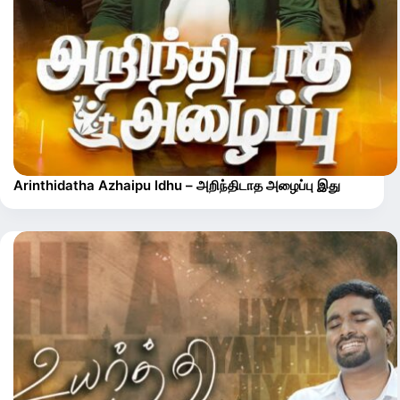
Arinthidatha Azhaipu Idhu – அறிந்திடாத அழைப்பு இது