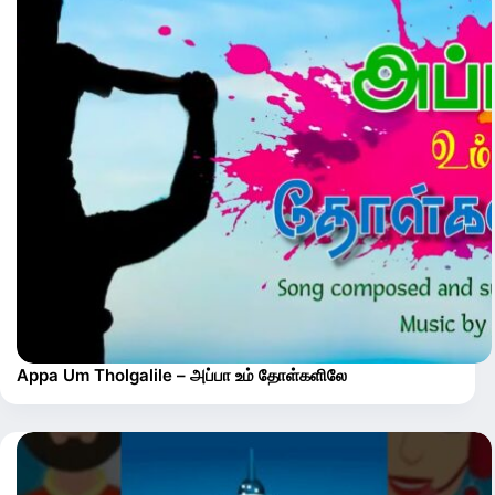
Appa Um Tholgalile – அப்பா உம் தோள்களிலே