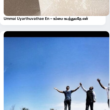
Ummai Uyarthuvathae En – உம்மை உயத்துவதே என்