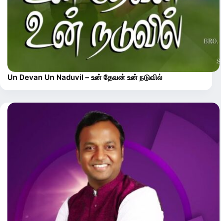
Un Devan Un Naduvil – உன் தேவன் உன் நடுவில்