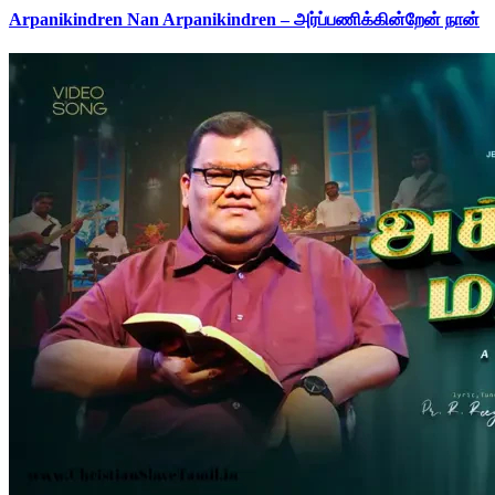
Arpanikindren Nan Arpanikindren – அர்ப்பணிக்கின்றேன் நான்