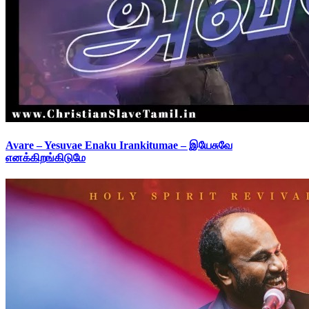
Avare – Yesuvae Enaku Irankitumae – இயேசுவே
எனக்கிறங்கிடுமே