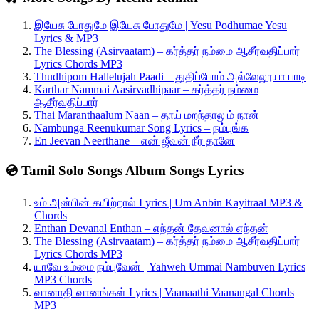
இயேசு போதுமே இயேசு போதுமே | Yesu Podhumae Yesu
Lyrics & MP3
The Blessing (Asirvaatam) – கர்த்தர் நம்மை ஆசீர்வதிப்பார்
Lyrics Chords MP3
Thudhipom Hallelujah Paadi – துதிப்போம் அல்லேலூயா பாடி
Karthar Nammai Aasirvadhipaar – கர்த்தர் நம்மை
ஆசீர்வதிப்பார்
Thai Maranthaalum Naan – தாய் மறந்தாலும் நான்
Nambunga Reenukumar Song Lyrics – நம்புங்க
En Jeevan Neerthane – என் ஜீவன் நீர் தானே
💿 Tamil Solo Songs Album Songs Lyrics
உம் அன்பின் கயிற்றால் Lyrics | Um Anbin Kayitraal MP3 &
Chords
Enthan Devanal Enthan – எந்தன் தேவனால் எந்தன்
The Blessing (Asirvaatam) – கர்த்தர் நம்மை ஆசீர்வதிப்பார்
Lyrics Chords MP3
யாவே உம்மை நம்புவேன் | Yahweh Ummai Nambuven Lyrics
MP3 Chords
வானாதி வானங்கள் Lyrics | Vaanaathi Vaanangal Chords
MP3