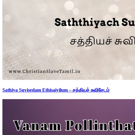
Sathiya Suvisedam Ethisaiyilum – சத்தியச் சுவிசேடம்