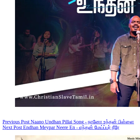
Previous
Post
Naano Undhan Pillai Song - நானோ உந்தன் பிள்ளை
Next
Post
Endhan Meypar Neere En - எந்தன் மேய்ப்பர் நீரே