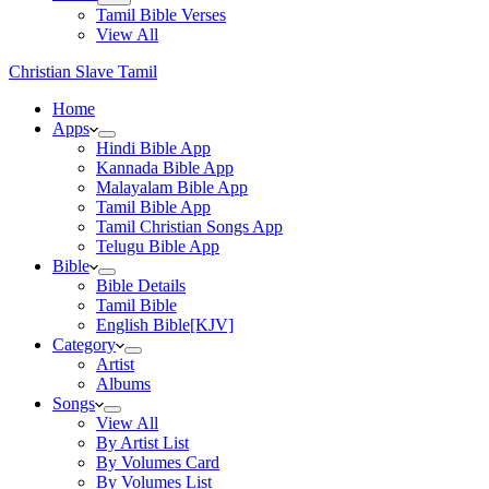
Tamil Bible Verses
View All
Christian Slave Tamil
Home
Apps
Hindi Bible App
Kannada Bible App
Malayalam Bible App
Tamil Bible App
Tamil Christian Songs App
Telugu Bible App
Bible
Bible Details
Tamil Bible
English Bible[KJV]
Category
Artist
Albums
Songs
View All
By Artist List
By Volumes Card
By Volumes List