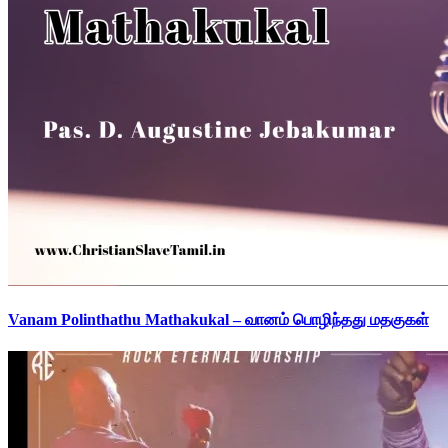
Vanam Polinthathu Mathakukal – வானம் பொழிந்தது மதகுகள்