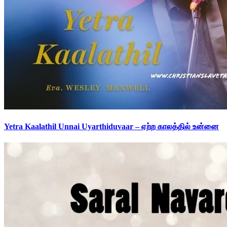
Yetra Kaalathil Unnai Uyarthiduvaar – ஏற்ற காலத்தில் உன்னை