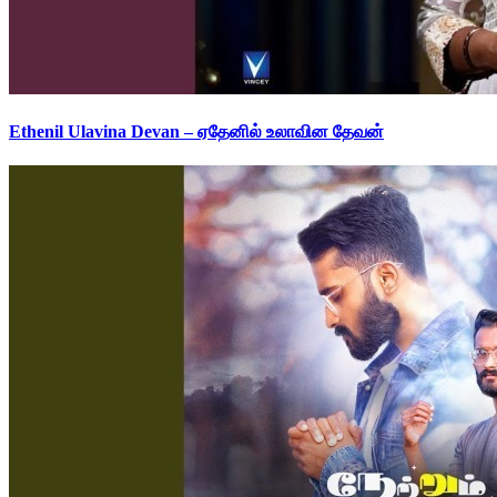
Ethenil Ulavina Devan – ஏதேனில் உலாவின தேவன்