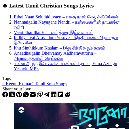
🔥 Latest Tamil Christian Songs Lyrics
Ethai Naan Seluthiduvaen – எதை நான் செலுத்திடுவேன்
Nanmaigalin Nayagane Nandri – நன்மைகளின் நாயகனே
நன்றி
Vaarththai Illai En – வார்த்தை இல்லை என்
Indhiyaavai Arasaalum Yesuve – இந்தியாவை அரசாளும்
இயேசுவே
Ithu Sinthikkum Kaalam – இது சிந்திக்கும் காலம்
Anaadhaigalin Dheivamay Aadharavatrorin –
அனாதைகளின் தெய்வமே
என்ன அழகு இயேசுவின் கண்கள் Lyrics | Enna Azhagu
Yesuvin MP3
Tags
#
Reenu Kumar
#
Tamil Solo Songs
Share your love