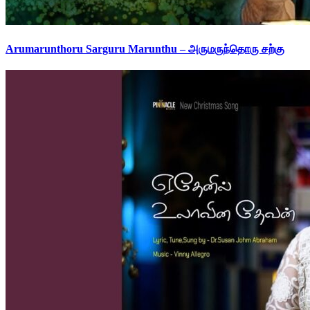
Arumarunthoru Sarguru Marunthu – அருமருந்தொரு சற்கு