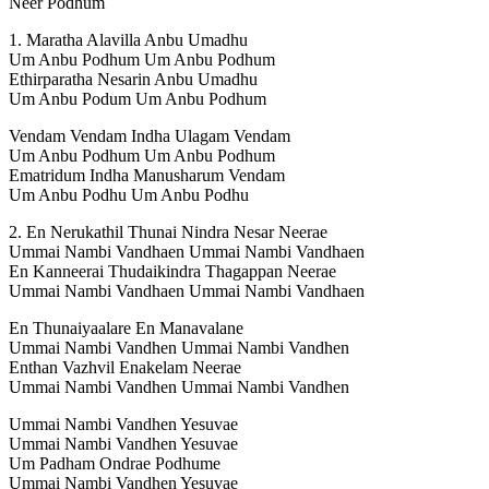
Neer Podhum
1. Maratha Alavilla Anbu Umadhu
Um Anbu Podhum Um Anbu Podhum
Ethirparatha Nesarin Anbu Umadhu
Um Anbu Podum Um Anbu Podhum
Vendam Vendam Indha Ulagam Vendam
Um Anbu Podhum Um Anbu Podhum
Ematridum Indha Manusharum Vendam
Um Anbu Podhu Um Anbu Podhu
2. En Nerukathil Thunai Nindra Nesar Neerae
Ummai Nambi Vandhaen Ummai Nambi Vandhaen
En Kanneerai Thudaikindra Thagappan Neerae
Ummai Nambi Vandhaen Ummai Nambi Vandhaen
En Thunaiyaalare En Manavalane
Ummai Nambi Vandhen Ummai Nambi Vandhen
Enthan Vazhvil Enakelam Neerae
Ummai Nambi Vandhen Ummai Nambi Vandhen
Ummai Nambi Vandhen Yesuvae
Ummai Nambi Vandhen Yesuvae
Um Padham Ondrae Podhume
Ummai Nambi Vandhen Yesuvae