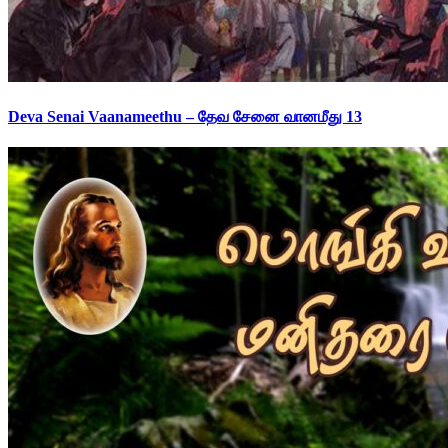
Deva Senai Vaanameethu – தேவ சேனை வானமீது 13