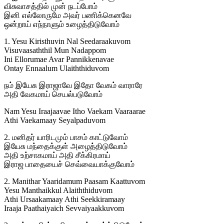
விசுவாசத்தில் முன் நடப்போம்
இனி எல்லோருமே அவர் பணிக்கெனவே
ஒன்றாய் எந்நாளும் உழைத்திடுவோம்
1. Yesu Kiristhuvin Nal Seedaraakuvom
Visuvaasaththil Mun Nadappom
Ini Ellorumae Avar Pannikkenavae
Ontay Ennaalum Ulaiththiduvom
நம் இயேசு இராஜாவே இதோ வேகம் வாராரே
அதி வேகமாய் செயல்படுவோம்
Nam Yesu Iraajaavae Itho Vaekam Vaaraarae
Athi Vaekamaay Seyalpaduvom
2. மனிதர் யாரிடமும் பாசம் காட்டுவோம்
இயேசு மந்தைக்குள் அழைத்திடுவோம்
அதி உற்சாகமாய் அதி சீக்கிரமாய்
இராஜ பாதையைச் செவ்வையாக்குவோம்
2. Manithar Yaaridamum Paasam Kaattuvom
Yesu Manthaikkul Alaiththiduvom
Athi Ursaakamaay Athi Seekkiramaay
Iraaja Paathaiyaich Sevvaiyaakkuvom