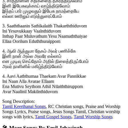
3. சாத்தானின் சதிகளைத் தகர்த்திடுவோம்
இனி இயேசுவுக்காய் வாழ்ந்திடுவோம்
இந்தப் பார் முழுவதும் இயேசு நாமத்தையே
எல்லா ஊரிலும் எடுத்துரைப்போம்
3. Saaththaanin Sathikalaith Thakarththiduvom
Ini Yesuvukkaay Vaalnthiduvom
Inthap Paar Muluvathum Yesu Naamaththaiyae
Ellaa Oorilum Eduththuraippom
4. ஆவி ஆத்துமா தேகம் அவர் பணிக்கே
இனி நான் அல்ல அவரே எல்லாம்
என முடிவு செய்தோம் அதில் நிலைத்திருப்போம்
அவர் நாளினில் மகிழ்ந்திடுவோம்
4. Aavi Aaththumaa Thaekam Avar Pannikkae
Ini Naan Alla Avarae Ellaam
Ena Mutivu Seythom Athil Nilaiththiruppom
Avar Naalinil Makilnthiduvom
Song Description:
Tamil Keerthanai Songs
, RC Christian songs, Praise and Worship
Songs Lyrics, Praise songs, Jesus Songs Tamil, Christian worship
songs with lyrics,
Tamil Gospel Songs
,
Tamil Worship Songs
🎤 More Songs By Emil Jebasingh