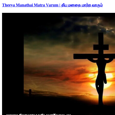
Theeya Manathai Matra Varum | தீய மனதை மாற்ற வாரும்