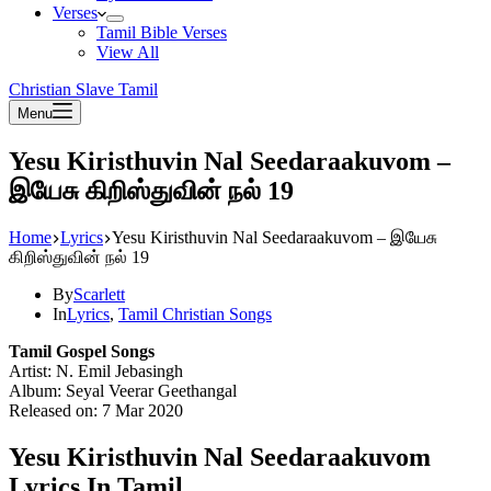
Verses
Tamil Bible Verses
View All
Christian Slave Tamil
Menu
Yesu Kiristhuvin Nal Seedaraakuvom –
இயேசு கிறிஸ்துவின் நல் 19
Home
Lyrics
Yesu Kiristhuvin Nal Seedaraakuvom – இயேசு
கிறிஸ்துவின் நல் 19
By
Scarlett
In
Lyrics
,
Tamil Christian Songs
Tamil Gospel Songs
Artist: N. Emil Jebasingh
Album: Seyal Veerar Geethangal
Released on: 7 Mar 2020
Yesu Kiristhuvin Nal Seedaraakuvom
Lyrics In Tamil