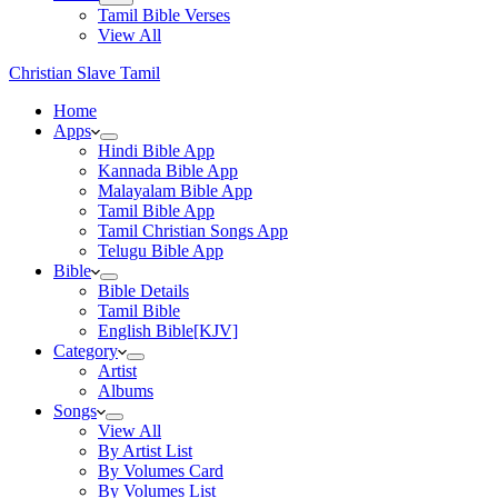
Tamil Bible Verses
View All
Christian Slave Tamil
Home
Apps
Hindi Bible App
Kannada Bible App
Malayalam Bible App
Tamil Bible App
Tamil Christian Songs App
Telugu Bible App
Bible
Bible Details
Tamil Bible
English Bible[KJV]
Category
Artist
Albums
Songs
View All
By Artist List
By Volumes Card
By Volumes List