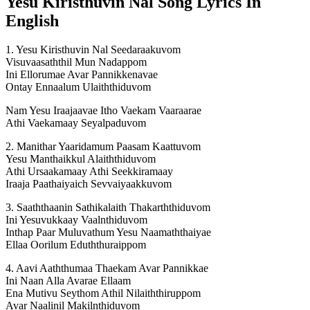
Yesu Kiristhuvin Nal Song Lyrics In
English
1. Yesu Kiristhuvin Nal Seedaraakuvom
Visuvaasaththil Mun Nadappom
Ini Ellorumae Avar Pannikkenavae
Ontay Ennaalum Ulaiththiduvom
Nam Yesu Iraajaavae Itho Vaekam Vaaraarae
Athi Vaekamaay Seyalpaduvom
2. Manithar Yaaridamum Paasam Kaattuvom
Yesu Manthaikkul Alaiththiduvom
Athi Ursaakamaay Athi Seekkiramaay
Iraaja Paathaiyaich Sevvaiyaakkuvom
3. Saaththaanin Sathikalaith Thakarththiduvom
Ini Yesuvukkaay Vaalnthiduvom
Inthap Paar Muluvathum Yesu Naamaththaiyae
Ellaa Oorilum Eduththuraippom
4. Aavi Aaththumaa Thaekam Avar Pannikkae
Ini Naan Alla Avarae Ellaam
Ena Mutivu Seythom Athil Nilaiththiruppom
Avar Naalinil Makilnthiduvom