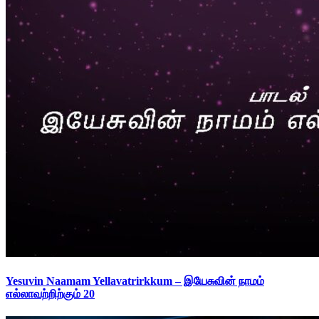
Yesuvin Naamam Yellavatrirkkum – இயேசுவின் நாமம்
எல்லாவற்றிற்கும் 20