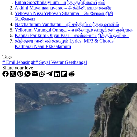
Entha Soozhnilaiyilum – எந்த சூழ்நிலையிலும்
Akkini Mayamaanavarae – அக்கினி மயமானவரே
Yehovah Nissi Yehovah Shamma – யெகோவா நிசி
யெகோவா
Natchathiram Vanthathu – நட்சத்திரம் வந்தது வானில்
Yellorum Varungal Onraga – எல்லோரும் வாருங்கள் ஒன்றாக
Kannai Parikum Oliyai Paar – கண்ணை பறிக்கும் ஒளியை
கர்த்தரை நான் எக்காலமும் Lyrics, MP3 & Chords |
Kartharai Naan Ekkaalamum
Tags
#
Emil Jebasingh
#
Seyal Veerar Geethangal
Share your love