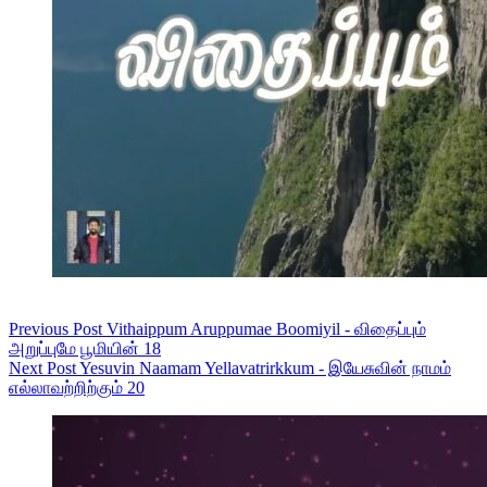
Previous
Post
Vithaippum Aruppumae Boomiyil - விதைப்பும்
அறுப்புமே பூமியின் 18
Next
Post
Yesuvin Naamam Yellavatrirkkum - இயேசுவின் நாமம்
எல்லாவற்றிற்கும் 20