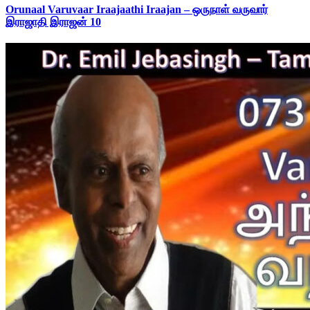
Orunaal Varuvaar Iraajaathi Iraajan – ஒருநாள் வருவார்
இராஜாதி இராஜன் 10