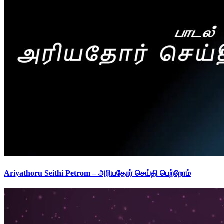
Ariyathoru Seithi Petrom – அரியதோர் செய்தி பெற்றோம்