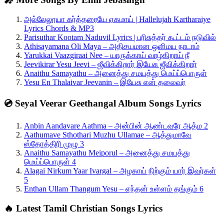
அல்லேலூயா கர்த்தரையே ஏகமாய் | Hallelujah Kartharaiye
Lyrics Chords & MP3
Parisuthar Kootam Naduvil Lyrics | பரிசுத்தர் கூட்டம் நடுவில்
Athisayamana Oli Maya – அதிசயமான ஒளிமய நாடாம்
Yarukkai Vaazgiraai Nee – யாருக்காய் வாழ்கிறாய் நீ
Jeevikirar Yesu Jeevi – ஜீவிக்கிறார் இயேசு ஜீவிக்கிறார்
Anaithu Samayathu – அனைத்து சமயத்து மெய்ப்பொருள்
Yesu En Thalaivar Jeevanin – இயேசு என் தலைவர்
💿 Seyal Veerar Geethangal Album Songs Lyrics
Anbin Aandavare Aathma – அன்பின் ஆண்டவரே ஆத்ம 2
Aathumave Sthothari Muzhu Ullamae – ஆத்துமாவே
ஸ்தோத்திரி முழு 3
Anaithu Samayathu Meiporul – அனைத்து சமயத்து
மெய்ப்பொருள் 4
Alagai Nirkum Yaar Ivargal – அழகாய் நிற்கும் யார் இவர்கள்
5
Enthan Ullam Thangum Yesu – எந்தன் உள்ளம் தங்கும் 6
🔥 Latest Tamil Christian Songs Lyrics