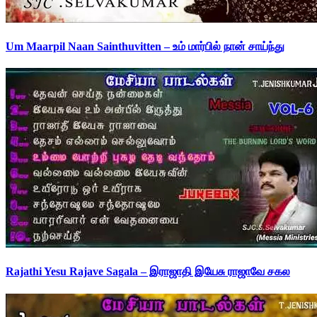
Um Maarpil Naan Sainthuvitten – உம் மார்பில் நான் சாய்ந்து
Rajathi Yesu Rajave Sagala – இராஜாதி இயேசு ராஜாவே சகல