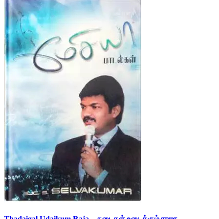
Thadaigal Udaikum Raja – தடைகள் உடைக்கும் ராஜா