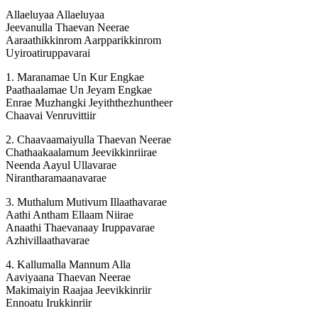
Allaeluyaa Allaeluyaa
Jeevanulla Thaevan Neerae
Aaraathikkinrom Aarpparikkinrom
Uyiroatiruppavarai
1. Maranamae Un Kur Engkae
Paathaalamae Un Jeyam Engkae
Enrae Muzhangki Jeyiththezhuntheer
Chaavai Venruvittiir
2. Chaavaamaiyulla Thaevan Neerae
Chathaakaalamum Jeevikkinriirae
Neenda Aayul Ullavarae
Nirantharamaanavarae
3. Muthalum Mutivum Illaathavarae
Aathi Antham Ellaam Niirae
Anaathi Thaevanaay Iruppavarae
Azhivillaathavarae
4. Kallumalla Mannum Alla
Aaviyaana Thaevan Neerae
Makimaiyin Raajaa Jeevikkinriir
Ennoatu Irukkinriir