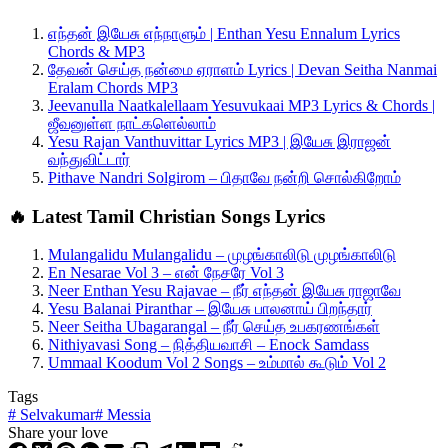
எந்தன் இயேசு எந்நாளும் | Enthan Yesu Ennalum Lyrics
Chords & MP3
தேவன் செய்த நன்மை ஏராளம் Lyrics | Devan Seitha Nanmai
Eralam Chords MP3
Jeevanulla Naatkalellaam Yesuvukaai MP3 Lyrics & Chords |
ஜீவனுள்ள நாட்களெல்லாம்
Yesu Rajan Vanthuvittar Lyrics MP3 | இயேசு இராஜன்
வந்துவிட்டார்
Pithave Nandri Solgirom – பிதாவே நன்றி சொல்கிறோம்
🔥 Latest Tamil Christian Songs Lyrics
Mulangalidu Mulangalidu – முழங்காலிடு முழங்காலிடு
En Nesarae Vol 3 – என் நேசரே Vol 3
Neer Enthan Yesu Rajavae – நீர் எந்தன் இயேசு ராஜாவே
Yesu Balanai Piranthar – இயேசு பாலனாய் பிறந்தார்
Neer Seitha Ubagarangal – நீர் செய்த உபகரணங்கள்
Nithiyavasi Song – நித்தியவாசி – Enock Samdass
Ummaal Koodum Vol 2 Songs – உம்மால் கூடும் Vol 2
Tags
#
Selvakumar
#
Messia
Share your love