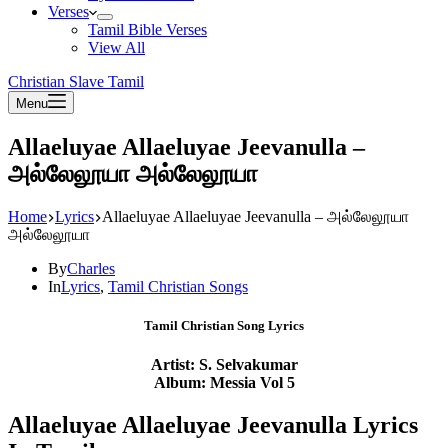
Verses
Tamil Bible Verses
View All
Christian Slave Tamil
Menu
Allaeluyae Allaeluyae Jeevanulla –
அல்லேலூயா அல்லேலூயா
Home
Lyrics
Allaeluyae Allaeluyae Jeevanulla – அல்லேலூயா
அல்லேலூயா
By
Charles
In
Lyrics
,
Tamil Christian Songs
Tamil Christian Song Lyrics
Artist: S. Selvakumar
Album: Messia Vol 5
Allaeluyae Allaeluyae Jeevanulla Lyrics