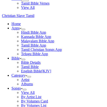
Tamil Bible Verses
View All
Christian Slave Tamil
Home
Apps
Hindi Bible App
Kannada Bible App
Malayalam Bible App
Tamil Bible App
Tamil Christian Songs App
Telugu Bible App
Bible
Bible Details
Tamil Bible
English Bible[KJV]
Category
Artist
Albums
Songs
View All
By Artist List
By Volumes Card
By Volumes List