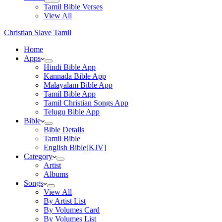
Tamil Bible Verses
View All
Christian Slave Tamil
Home
Apps
Hindi Bible App
Kannada Bible App
Malayalam Bible App
Tamil Bible App
Tamil Christian Songs App
Telugu Bible App
Bible
Bible Details
Tamil Bible
English Bible[KJV]
Category
Artist
Albums
Songs
View All
By Artist List
By Volumes Card
By Volumes List