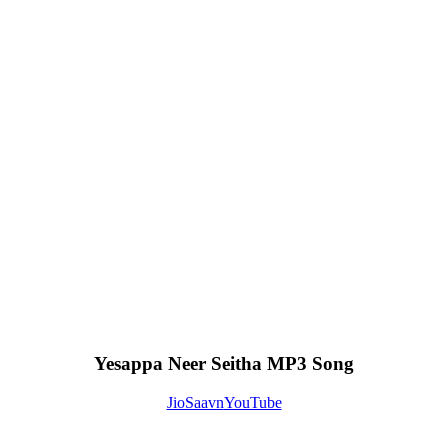
Yesappa Neer Seitha MP3 Song
JioSaavn
YouTube