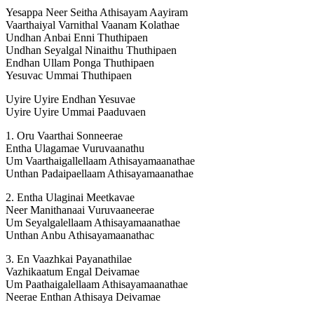
Yesappa Neer Seitha Athisayam Aayiram
Vaarthaiyal Varnithal Vaanam Kolathae
Undhan Anbai Enni Thuthipaen
Undhan Seyalgal Ninaithu Thuthipaen
Endhan Ullam Ponga Thuthipaen
Yesuvac Ummai Thuthipaen
Uyire Uyire Endhan Yesuvae
Uyire Uyire Ummai Paaduvaen
1. Oru Vaarthai Sonneerae
Entha Ulagamae Vuruvaanathu
Um Vaarthaigallellaam Athisayamaanathae
Unthan Padaipaellaam Athisayamaanathae
2. Entha Ulaginai Meetkavae
Neer Manithanaai Vuruvaaneerae
Um Seyalgalellaam Athisayamaanathae
Unthan Anbu Athisayamaanathac
3. En Vaazhkai Payanathilae
Vazhikaatum Engal Deivamae
Um Paathaigalellaam Athisayamaanathae
Neerae Enthan Athisaya Deivamae