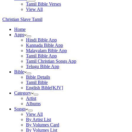
Tamil Bible Verses
View All
Christian Slave Tamil
Home
Apps
Hindi Bible App
Kannada Bible App
Malayalam Bible App
Tamil Bible App
Tamil Christian Songs App
Telugu Bible App
Bible
Bible Details
Tamil Bible
English Bible[KJV]
Category
Artist
Albums
Songs
View All
By Artist List
By Volumes Card
By Volumes List