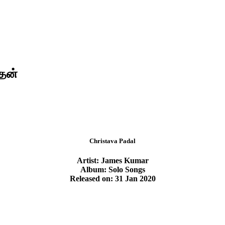
்தன்
Christava Padal
Artist: James Kumar
Album: Solo Songs
Released on: 31 Jan 2020