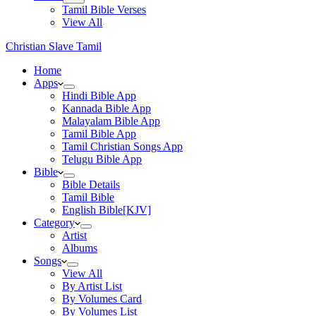
Tamil Bible Verses
View All
Christian Slave Tamil
Home
Apps
Hindi Bible App
Kannada Bible App
Malayalam Bible App
Tamil Bible App
Tamil Christian Songs App
Telugu Bible App
Bible
Bible Details
Tamil Bible
English Bible[KJV]
Category
Artist
Albums
Songs
View All
By Artist List
By Volumes Card
By Volumes List