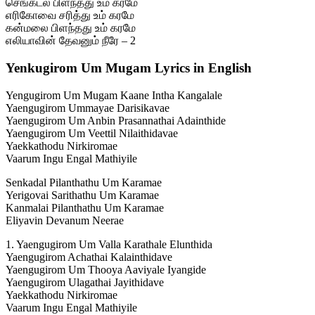
செங்கடல் பிளந்தது உம் கரமே
எரிகோவை சரித்து உம் கரமே
கன்மலை பிளந்தது உம் கரமே
எலியாவின் தேவனும் நீரே – 2
Yenkugirom Um Mugam Lyrics in English
Yengugirom Um Mugam Kaane Intha Kangalale
Yaengugirom Ummayae Darisikavae
Yaengugirom Um Anbin Prasannathai Adainthide
Yaengugirom Um Veettil Nilaithidavae
Yaekkathodu Nirkiromae
Vaarum Ingu Engal Mathiyile
Senkadal Pilanthathu Um Karamae
Yerigovai Sarithathu Um Karamae
Kanmalai Pilanthathu Um Karamae
Eliyavin Devanum Neerae
1. Yaengugirom Um Valla Karathale Elunthida
Yaengugirom Achathai Kalainthidave
Yaengugirom Um Thooya Aaviyale Iyangide
Yaengugirom Ulagathai Jayithidave
Yaekkathodu Nirkiromae
Vaarum Ingu Engal Mathiyile