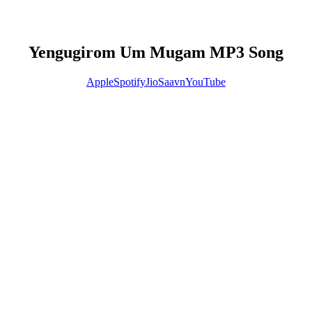
Yengugirom Um Mugam MP3 Song
Apple
Spotify
JioSaavn
YouTube