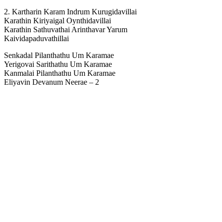
2. Kartharin Karam Indrum Kurugidavillai
Karathin Kiriyaigal Oynthidavillai
Karathin Sathuvathai Arinthavar Yarum
Kaividapaduvathillai
Senkadal Pilanthathu Um Karamae
Yerigovai Sarithathu Um Karamae
Kanmalai Pilanthathu Um Karamae
Eliyavin Devanum Neerae – 2