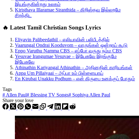
இயங்குகின்றது உலகம்
Kiristhava Illaramae Siranthida – கிறிஸ்தவ இல்லறமே
சிறந்திட
🔥 Latest Tamil Christian Songs Lyrics
Eliyavin Palibeedathil – எலியாவின் பலிபீடத்தில்
Vaarungal Ondrai Kooduvom – வாருங்கள் ஒன்றாய் கூடு
Eppo Varuthu Namma CBS – எப்போ வருது நம்ம CBS
Yesuvae Irangumae Yesuvae – இயேசுவே இரங்குமே
இயேசுவே
Athinathin Kariyangal Athinathin – அதினதின் காரியங்கள்
Appa Um Pillaiyaai – அப்பா உம் பிள்ளையாய்
En Kirubai Unakku Podhum – என் கிருபை உனக்குப் போதும்
Tags
#
Allen Paul
#
Blessing TV Songs
#
Sophiya Allen Paul
Share your love