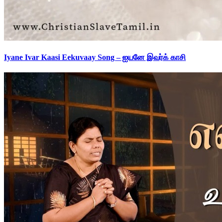
Iyane Ivar Kaasi Eekuvaay Song – ஐயனே இவர்க் காசி