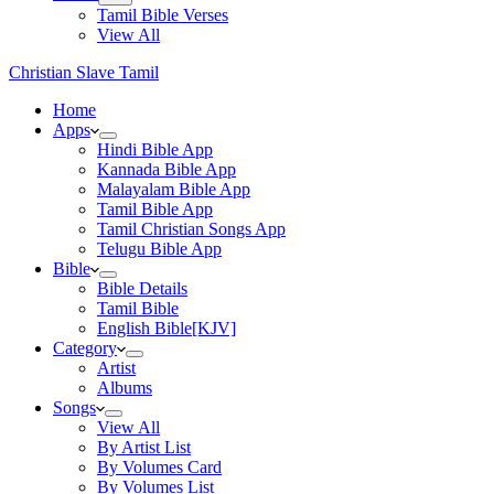
Tamil Bible Verses
View All
Christian Slave Tamil
Home
Apps
Hindi Bible App
Kannada Bible App
Malayalam Bible App
Tamil Bible App
Tamil Christian Songs App
Telugu Bible App
Bible
Bible Details
Tamil Bible
English Bible[KJV]
Category
Artist
Albums
Songs
View All
By Artist List
By Volumes Card
By Volumes List