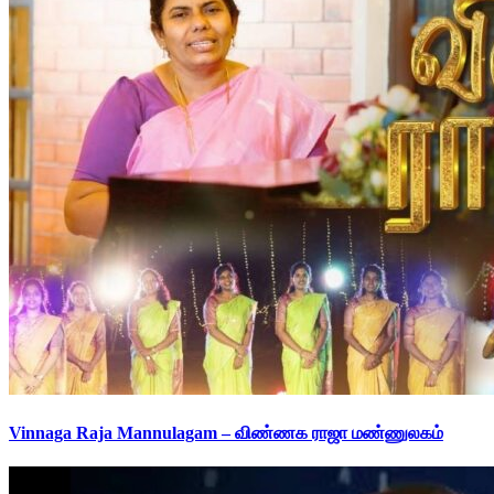
Vinnaga Raja Mannulagam – விண்ணக ராஜா மண்ணுலகம்