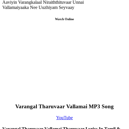
Aaviyin Varangkalaal Niraiththituvaar Unnai
Vallamaiyaaka Nee Uuzhiyam Seyvaay
Watch Online
Varangal Tharuvaar Vallamai MP3 Song
YouTube
Varangal Tharuvaar Vallamai Tharuvaar Lyrics In Tamil &