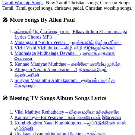
Tamil Worship Songs
, New Tamil Christian songs, Christian Songs
Tamil, Tamil gospel songs, christava padal, Christian worship songs,
🎤 More Songs By Allen Paul
எல்லாவற்றிலும் எல்லாமுமாக | Ellaavatrilum Ellaamumaaga
Lyrics Chords MP3
Mulangaalil Nindru Veetai – முழங்காலில் நின்று வீட்டை
Vizhi Vizhi Vizhithukol – விழி விழி விழிந்துக்கொள்
Mudhalaga Mudhalaga Devanai – முதலாக முதலாக
தேவனை
Kannae Maniyae Muththae – கண்ணே மணியே முத்தே
Athigalai Neram Aandavarin – அதிகாலை நேரம்
ஆண்டவரின்
Suriyan Marainthu Anthakaaram – சூரியன் மறைந்து
அந்தகாரம்
💿 Blessing TV Songs Album Songs Lyrics
Vilai Mathiya Rethathaley – விலை மதியா ரத்தத்தாலே
Kanmalaiyae En Yesuvae – கன்மலையே என் இயேசுவே
Kumbidugiren Naan Kumbidugiren – கும்பிடுகிறேன் நான்
கும்பிடுகி
Unakaaga Iyangukindrathu Ulagam – உனக்காக