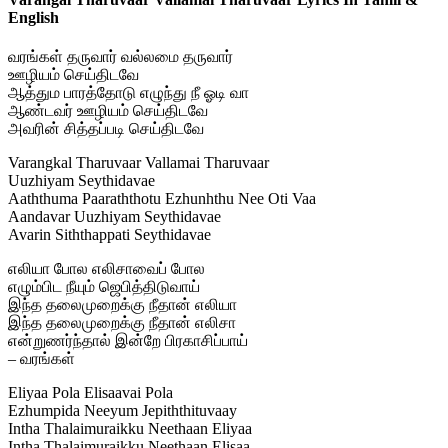
English
வரங்கள் தருவார் வல்லமை தருவார்
ஊழியம் செய்திடவே
ஆத்தும பாரத்தோடு எழுந்து நீ ஓடி வா
ஆண்டவர் ஊழியம் செய்திடவே
அவரின் சித்தப்படி செய்திடவே
Varangkal Tharuvaar Vallamai Tharuvaar
Uuzhiyam Seythidavae
Aaththuma Paaraththotu Ezhunhthu Nee Oti Vaa
Aandavar Uuzhiyam Seythidavae
Avarin Siththappati Seythidavae
எலியா போல எலிசாவைப் போல
எழும்பிட நீயும் ஜெபித்திடுவாய்
இந்த தலைமுறைக்கு நீதான் எலியா
இந்த தலைமுறைக்கு நீதான் எலிசா
என்றுணர்ந்தால் இன்றே பிரகாசிப்பாய்
– வரங்கள்
Eliyaa Pola Elisaavai Pola
Ezhumpida Neeyum Jepiththituvaay
Intha Thalaimuraikku Neethaan Eliyaa
Intha Thalaimuraikku Neethaan Elisaa