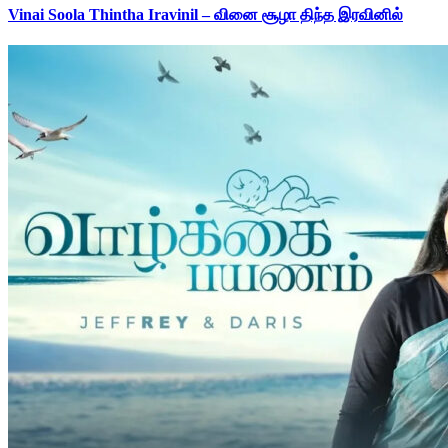
Vinai Soola Thintha Iravinil – வினை சூழா திந்த இரவினில்