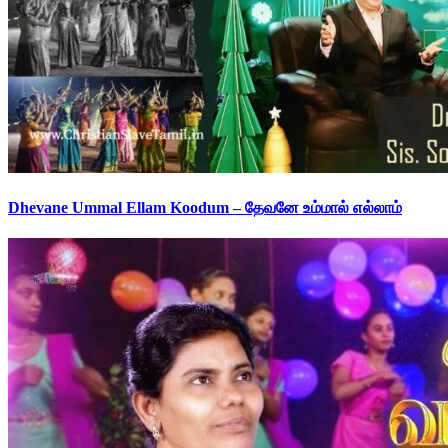
Dhevane Ummal Ellam Koodum – தேவனே உம்மால் எல்லாம்