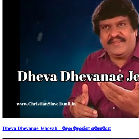
Dheva Dhevanae Jehovah – தேவ தேவனே எகோவோ