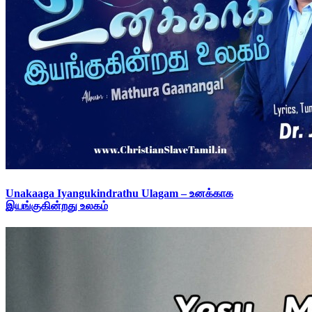
Unakaaga Iyangukindrathu Ulagam – உனக்காக
இயங்குகின்றது உலகம்