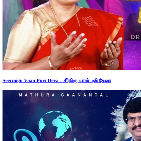
Seermigu Vaan Puvi Deva – சீர்மிகு வான் புவி தேவா