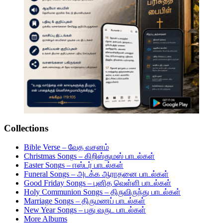
Collections
Bible Verse – வேத வசனம்
Christmas Songs – கிறிஸ்துமஸ் பாடல்கள்
Easter Songs – ஈஸ்டர் பாடல்கள்
Funeral Songs – அடக்க ஆராதனை பாடல்கள்
Good Friday Songs – புனித வெள்ளி பாடல்கள்
Holy Communion Songs – திருவிருந்து பாடல்கள்
Marriage Songs – திருமணப் பாடல்கள்
New Year Songs – புது வருட பாடல்கள்
More Albums