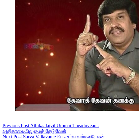
Previous
Post
Athikaalaiyil Ummai Theaduvean -
அதிகாலையிலுமைத் தேடுவேன்
Next
Post
Sarva Vallavarae En - சர்வ வல்லவரே என்