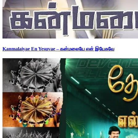
Kanmalaiyae En Yesuvae – கன்மலையே என் இயேசுவே