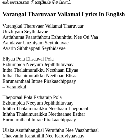
வல்லமையாக நீ ஊழியம் செய்வாய்
Varangal Tharuvaar Vallamai Lyrics In English
Varangkal Tharuvaar Vallamai Tharuvaar
Uuzhiyam Seythidavae
Aaththuma Paaraththotu Ezhunhthu Nee Oti Vaa
Aandavar Uuzhiyam Seythidavae
Avarin Siththappati Seythidavae
Eliyaa Pola Elisaavai Pola
Ezhumpida Neeyum Jepiththituvaay
Intha Thalaimuraikku Neethaan Eliyaa
Intha Thalaimuraikku Neethaan Elisaa
Enrunarnthaal Intrae Pirakaachippaay
– Varangkal
Theporaal Pola Estharaip Pola
Ezhumpida Neeyum Jepiththituvaay
Inhtha Thalaimuraikku Neethaan Theporaal
Inhtha Thalaimuraikku Neethaanae Esthar
Enrunarnthaal Intrae Pirakaachippaay
Ulaka Asuththangkal Veruththu Nee Vaazhnthaal
Thaevanin Karaththil Nee Karuviyaavaay