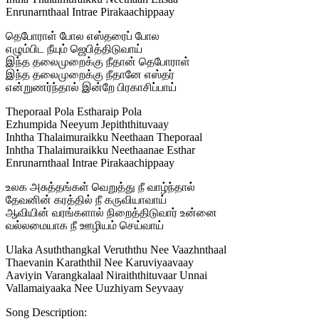
Enrunarnthaal Intrae Pirakaachippaay
தெபோராள் போல எஸ்தரைப் போல
எழும்பிட நீயும் ஜெபித்திடுவாய்
இந்த தலைமுறைக்கு நீதான் தெபோராள்
இந்த தலைமுறைக்கு நீதானே எஸ்தர்
என்றுணர்ந்தால் இன்றே பிரகாசிப்பாய்
Theporaal Pola Estharaip Pola
Ezhumpida Neeyum Jepiththituvaay
Inhtha Thalaimuraikku Neethaan Theporaal
Inhtha Thalaimuraikku Neethaanae Esthar
Enrunarnthaal Intrae Pirakaachippaay
உலக அசுத்தங்கள் வெறுத்து நீ வாழ்ந்தால்
தேவனின் கரத்தில் நீ கருவியாவாய்
ஆவியின் வரங்களால் நிறைத்திடுவார் உன்னை
வல்லமையாக நீ ஊழியம் செய்வாய்
Ulaka Asuththangkal Veruththu Nee Vaazhnthaal
Thaevanin Karaththil Nee Karuviyaavaay
Aaviyin Varangkalaal Niraiththituvaar Unnai
Vallamaiyaaka Nee Uuzhiyam Seyvaay
Song Description: