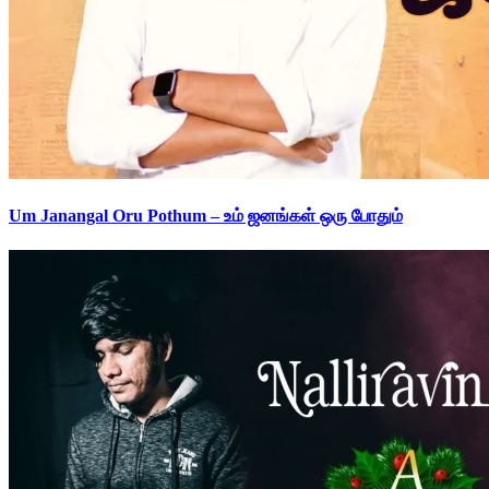
Um Janangal Oru Pothum – உம் ஜனங்கள் ஒரு போதும்