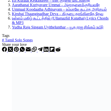
En Kuralai Ketkindreer – என் குரலை கேட்கின்றீர்
Aarathanai Kuriyavare Ummai – ஆராதனைக்குரியவரே
Ummaal Koodaatha Adhisayam – உம்மாலே கூடாத அதிசயம்
Kirubai Thaanginadhae Deva – கிருபை தாங்கினதே தேவ
உள்ளம் மகிழ் கூட்டத்தில் (Ullamazhil Kutathai) Lyrics Chords
& MP3
Yudha Raja Singam Uyithelunthar – யூத ராஜ சிங்கம் உயிர்
Tags
#
Tamil Solo Songs
Share your love