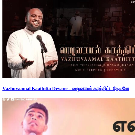
Vazhuvaamal Kaathitta Devane – வழுவாமல் காத்திட்ட தேவனே