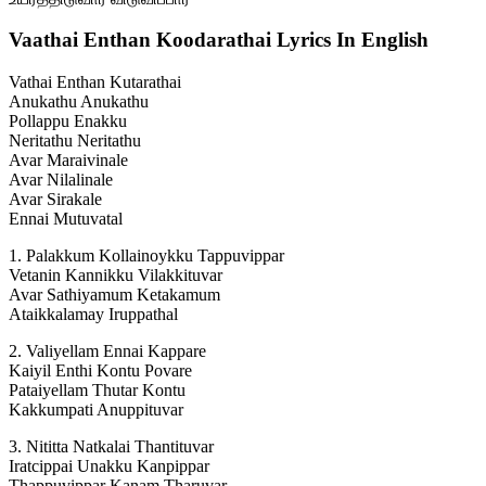
Vaathai Enthan Koodarathai Lyrics In English
Vathai Enthan Kutarathai
Anukathu Anukathu
Pollappu Enakku
Neritathu Neritathu
Avar Maraivinale
Avar Nilalinale
Avar Sirakale
Ennai Mutuvatal
1. Palakkum Kollainoykku Tappuvippar
Vetanin Kannikku Vilakkituvar
Avar Sathiyamum Ketakamum
Ataikkalamay Iruppathal
2. Valiyellam Ennai Kappare
Kaiyil Enthi Kontu Povare
Pataiyellam Thutar Kontu
Kakkumpati Anuppituvar
3. Nititta Natkalai Thantituvar
Iratcippai Unakku Kanpippar
Thappuvippar Kanam Tharuvar