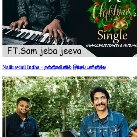
Nalliravinil Indha – நள்ளிரவினில் இந்தப் பாரினிலே