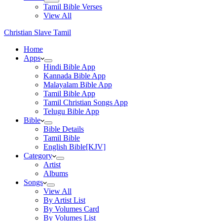
Tamil Bible Verses
View All
Christian Slave Tamil
Home
Apps
Hindi Bible App
Kannada Bible App
Malayalam Bible App
Tamil Bible App
Tamil Christian Songs App
Telugu Bible App
Bible
Bible Details
Tamil Bible
English Bible[KJV]
Category
Artist
Albums
Songs
View All
By Artist List
By Volumes Card
By Volumes List