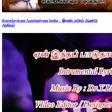
Raendayiram Aandagiyum India – இரண்டாயிரம் ஆண்டு
ஆகியும்