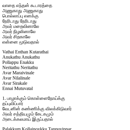
வாதை எந்தன் கூடாரத்தை
அணுகாது அணுகாது
பொல்லாப்பு எனக்கு
நேரிடாது நேரிடாது
அவர் மறைவினாலே
அவர் நிழலினாலே
அவர் சிறகாலே
என்னை மூடுவதால்
Vathai Enthan Kutarathai
Anukathu Anukathu
Pollappu Enakku
Neritathu Neritathu
Avar Maraivinale
Avar Nilalinale
Avar Sirakale
Ennai Mutuvatal
1. பாழாக்கும் கொள்ளைநோய்க்கு
தப்புவிப்பார்
வேடனின் கண்ணிக்கு விலக்கிடுவார்
அவர் சத்தியமும் கேடகமும்
அடைக்கலமாய் இருப்பதால்
Palakkum Kollainoykku Tappuvippar