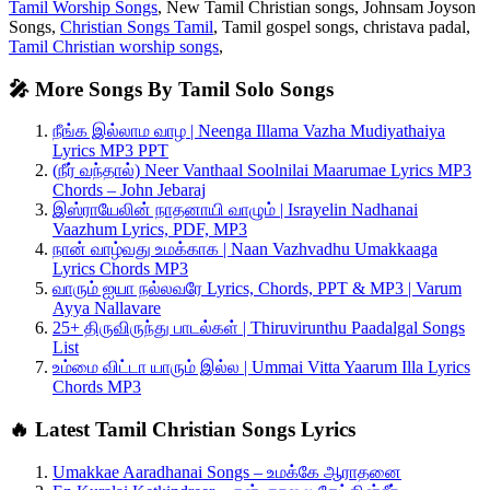
Tamil Worship Songs
, New Tamil Christian songs, Johnsam Joyson
Songs,
Christian Songs Tamil
, Tamil gospel songs, christava padal,
Tamil Christian worship songs
,
🎤 More Songs By Tamil Solo Songs
நீங்க இல்லாம வாழ | Neenga Illama Vazha Mudiyathaiya
Lyrics MP3 PPT
(நீர் வந்தால்) Neer Vanthaal Soolnilai Maarumae Lyrics MP3
Chords – John Jebaraj
இஸ்ராயேலின் நாதனாயி வாழும் | Israyelin Nadhanai
Vaazhum Lyrics, PDF, MP3
நான் வாழ்வது உமக்காக | Naan Vazhvadhu Umakkaaga
Lyrics Chords MP3
வாரும் ஐயா நல்லவரே Lyrics, Chords, PPT & MP3 | Varum
Ayya Nallavare
25+ திருவிருந்து பாடல்கள் | Thiruvirunthu Paadalgal Songs
List
உம்மை விட்டா யாரும் இல்ல | Ummai Vitta Yaarum Illa Lyrics
Chords MP3
🔥 Latest Tamil Christian Songs Lyrics
Umakkae Aaradhanai Songs – உமக்கே ஆராதனை