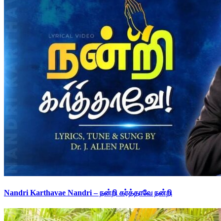
Nandri Karthavae Nandri – நன்றி கர்த்தாவே நன்றி