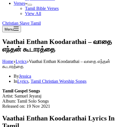
Verses
Tamil Bible Verses
View All
Christian Slave Tamil
Menu
Vaathai Enthan Koodarathai – வாதை
எந்தன் கூடாரத்தை
Home
Lyrics
Vaathai Enthan Koodarathai – வாதை எந்தன்
கூடாரத்தை
By
Jessica
In
Lyrics
,
Tamil Christian Worship Songs
Tamil Gospel Songs
Artist: Samuel Jeyaraj
Album: Tamil Solo Songs
Released on: 19 Nov 2021
Vaathai Enthan Koodarathai Lyrics In
Tamil