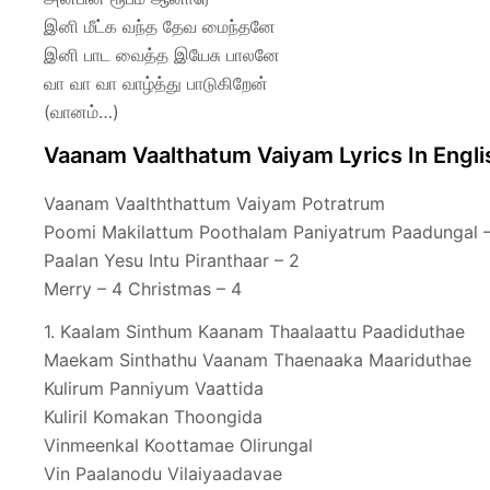
இனி மீட்க வந்த தேவ மைந்தனே
இனி பாட வைத்த இயேசு பாலனே
வா வா வா வாழ்த்து பாடுகிறேன்
(வானம்…)
Vaanam Vaalthatum Vaiyam Lyrics In Engli
Vaanam Vaalththattum Vaiyam Potratrum
Poomi Makilattum Poothalam Paniyatrum Paadungal 
Paalan Yesu Intu Piranthaar – 2
Merry – 4 Christmas – 4
1. Kaalam Sinthum Kaanam Thaalaattu Paadiduthae
Maekam Sinthathu Vaanam Thaenaaka Maariduthae
Kulirum Panniyum Vaattida
Kuliril Komakan Thoongida
Vinmeenkal Koottamae Olirungal
Vin Paalanodu Vilaiyaadavae