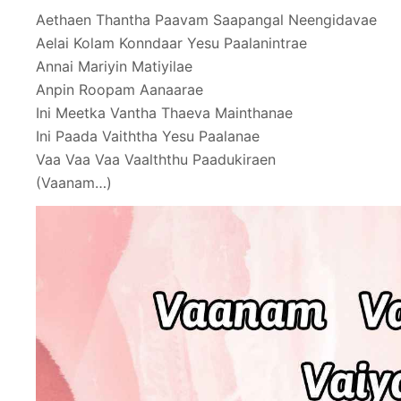
Aethaen Thantha Paavam Saapangal Neengidavae
Aelai Kolam Konndaar Yesu Paalanintrae
Annai Mariyin Matiyilae
Anpin Roopam Aanaarae
Ini Meetka Vantha Thaeva Mainthanae
Ini Paada Vaiththa Yesu Paalanae
Vaa Vaa Vaa Vaalththu Paadukiraen
(Vaanam…)