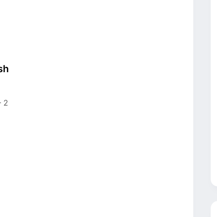
sh
– 2