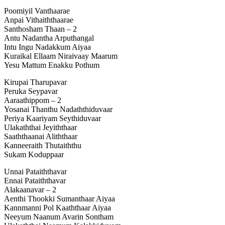
Poomiyil Vanthaarae
Anpai Vithaiththaarae
Santhosham Thaan – 2
Antu Nadantha Arputhangal
Intu Ingu Nadakkum Aiyaa
Kuraikal Ellaam Niraivaay Maarum
Yesu Mattum Enakku Pothum
Kirupai Tharupavar
Peruka Seypavar
Aaraathippom – 2
Yosanai Thanthu Nadaththiduvaar
Periya Kaariyam Seythiduvaar
Ulakaththai Jeyiththaar
Saaththaanai Aliththaar
Kanneeraith Thutaiththu
Sukam Koduppaar
Unnai Pataiththavar
Ennai Pataiththavar
Alakaanavar – 2
Aenthi Thookki Sumanthaar Aiyaa
Kannmanni Pol Kaaththaar Aiyaa
Neeyum Naanum Avarin Sontham