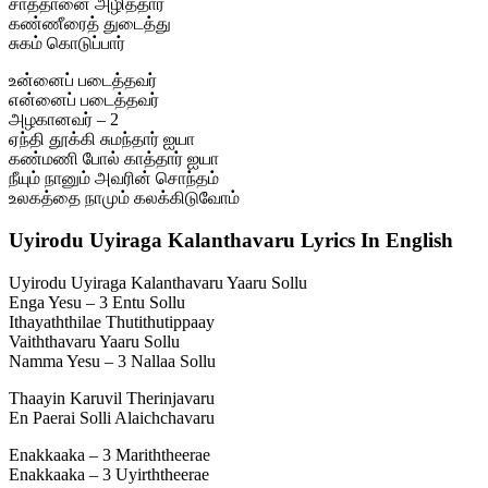
சாத்தானை அழித்தார்
கண்ணீரைத் துடைத்து
சுகம் கொடுப்பார்
உன்னைப் படைத்தவர்
என்னைப் படைத்தவர்
அழகானவர் – 2
ஏந்தி தூக்கி சுமந்தார் ஐயா
கண்மணி போல் காத்தார் ஐயா
நீயும் நானும் அவரின் சொந்தம்
உலகத்தை நாமும் கலக்கிடுவோம்
Uyirodu Uyiraga Kalanthavaru Lyrics In English
Uyirodu Uyiraga Kalanthavaru Yaaru Sollu
Enga Yesu – 3 Entu Sollu
Ithayaththilae Thutithutippaay
Vaiththavaru Yaaru Sollu
Namma Yesu – 3 Nallaa Sollu
Thaayin Karuvil Therinjavaru
En Paerai Solli Alaichchavaru
Enakkaaka – 3 Mariththeerae
Enakkaaka – 3 Uyirththeerae