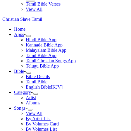
Tamil Bible Verses
View All
Christian Slave Tamil
Home
Apps
Hindi Bible App
Kannada Bible App
Malayalam Bible App
Tamil Bible App
Tamil Christian Songs App
Telugu Bible App
Bible
Bible Details
Tamil Bible
English Bible[KJV]
Category
Artist
Albums
Songs
View All
By Artist List
By Volumes Card
By Volumes List