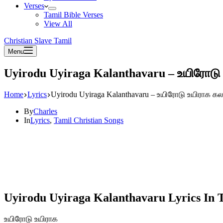
Verses
Tamil Bible Verses
View All
Christian Slave Tamil
Menu
Uyirodu Uyiraga Kalanthavaru – உயிரோடு
Home
Lyrics
Uyirodu Uyiraga Kalanthavaru – உயிரோடு உயிராக க
By
Charles
In
Lyrics
,
Tamil Christian Songs
Uyirodu Uyiraga Kalanthavaru Lyrics In 
உயிரோடு உயிராக