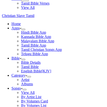
Tamil Bible Verses
View All
Christian Slave Tamil
Home
Apps
Hindi Bible App
Kannada Bible App
Malayalam Bible App
Tamil Bible App
Tamil Christian Songs App
Telugu Bible App
Bible
Bible Details
Tamil Bible
English Bible[KJV]
Category
Artist
Albums
Songs
View All
By Artist List
By Volumes Card
By Volumes List