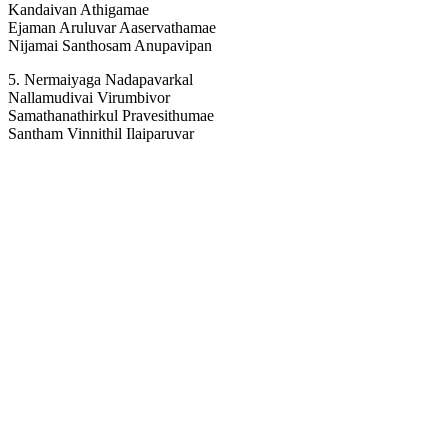
Kandaivan Athigamae
Ejaman Aruluvar Aaservathamae
Nijamai Santhosam Anupavipan
5. Nermaiyaga Nadapavarkal
Nallamudivai Virumbivor
Samathanathirkul Pravesithumae
Santham Vinnithil Ilaiparuvar