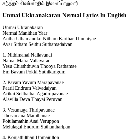
சந்ததம் விண்ணதில் இளைப்பாறுவார்
Unmai Ukkranakaran Nermai Lyrics In English
Unmai Ukranakaran
Nermai Manithan Yaar
Antha Uthamanuku Nitham Karthar Thunaiyae
Avar Sitham Seithu Suthamadaivan
1. Nithimanai Nallavanai
Namai Matra Vallavarae
Yesu Chirshthuvin Thooya Rathamae
Em Bavam Pokki Suthikarigum
2. Pavam Yavum Marapavanae
Paaril Endrum Valvadaiyan
Arikai Seithathai Agadrupavanae
Alavilla Deva Thayai Peruvan
3. Vesamaga Thiripavanae
Thosamana Manithanae
Poiulamathin Asai Veruppon
Meiulagai Endrum Suthantharipan
4. Konjathilthan Unmaiullon