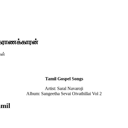
்ராணக்காரன்
ரன்
Tamil Gospel Songs
Artist: Saral Navaroji
Album: Sangeetha Sevai Oivathillai Vol 2
amil