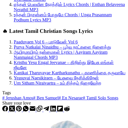
எந்தன் பெலவீன நேரத்தில் Lyrics Chords | Enthan Belaveena
Nerathil MP3
உந்தன் பிரசன்னம் போதுமே Chords | Unga Prasannam
Podhum Lyrics MP3
🔥 Latest Tamil Christian Songs Lyrics
Paaduvaen Vol 6 – பாடுவேன் Vol 6
Purva Natkalai Ninaidhu – பூர்வ நாட்களை நினைத்து
ஆயிரமாயிரம் நன்மைகள் Lyrics | Aayiram Aayiram
Nanmaigal Chords MP3
Kristhu Yesu Engal Jeevanae – கிறிஸ்து இயேசு எங்கள்
ஜீவனே
Kanikai Tharuvayae Kartharkunathu – காணிக்கை தருவாயே
Yeasuvai Naesikiraen – யேசுவை நேசிக்கிறேன்
Um Sitham Niraivaetra – உம் சித்தம் நிறைவேற்ற
Tags
#
Jerushan Amos
#
Ben Samuel
#
En Nesarae
#
Tamil Solo Songs
Share your love