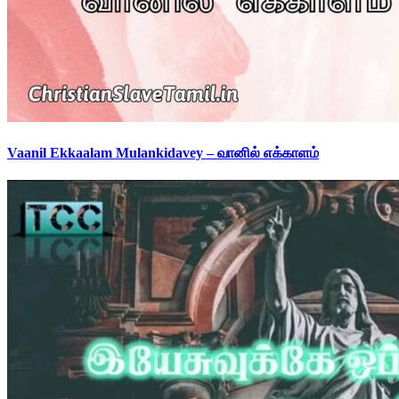
Vaanil Ekkaalam Mulankidavey – வானில் எக்காளம்