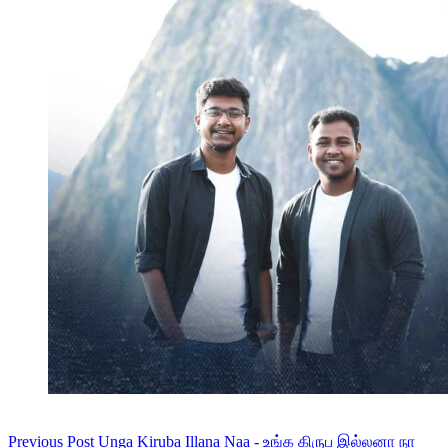
Previous
Post
Unga Kiruba Illana Naa - உங்க கிருப இல்லனா நா