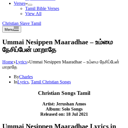
Verses
Tamil Bible Verses
View All
Christian Slave Tamil
Menu
Ummai Nesippen Maaradhae – உம்மை
நேசிப்பேன் மாறாதே
Home
Lyrics
Ummai Nesippen Maaradhae – உம்மை நேசிப்பேன்
மாறாதே
By
Charles
In
Lyrics
,
Tamil Christian Songs
Christian Songs Tamil
Artist: Jerushan Amos
Album: Solo Songs
Released on: 18 Jul 2021
Ummai Nesippen Maaradhae Lyrics in