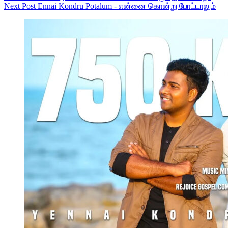
Next
Post
Ennai Kondru Potalum - என்னை கொன்று போட்டாலும்