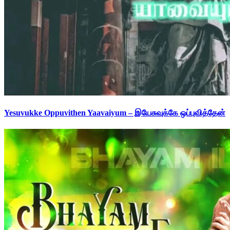
Yesuvukke Oppuvithen Yaavaiyum – இயேசுவுக்கே ஒப்புவித்தேன்