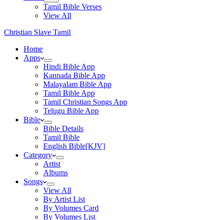
Tamil Bible Verses
View All
Christian Slave Tamil
Home
Apps
Hindi Bible App
Kannada Bible App
Malayalam Bible App
Tamil Bible App
Tamil Christian Songs App
Telugu Bible App
Bible
Bible Details
Tamil Bible
English Bible[KJV]
Category
Artist
Albums
Songs
View All
By Artist List
By Volumes Card
By Volumes List