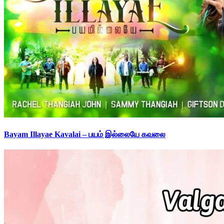
Bayam Illayae Kavalai – பயம் இல்லையே கவலை