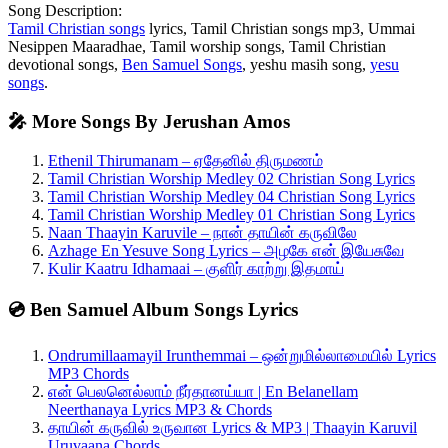
Song Description:
Tamil Christian songs
lyrics, Tamil Christian songs mp3, Ummai
Nesippen Maaradhae, Tamil worship songs, Tamil Christian
devotional songs,
Ben Samuel Songs
, yeshu masih song,
yesu
songs
.
🎤 More Songs By Jerushan Amos
Ethenil Thirumanam – ஏதேனில் திருமணம்
Tamil Christian Worship Medley 02 Christian Song Lyrics
Tamil Christian Worship Medley 04 Christian Song Lyrics
Tamil Christian Worship Medley 01 Christian Song Lyrics
Naan Thaayin Karuvile – நான் தாயின் கருவிலே
Azhage En Yesuve Song Lyrics – அழகே என் இயேசுவே
Kulir Kaatru Idhamaai – குளிர் காற்று இதமாய்
💿 Ben Samuel Album Songs Lyrics
Ondrumillaamayil Irunthemmai – ஒன்றுமில்லாமையில் Lyrics
MP3 Chords
என் பெலனெல்லாம் நீர்தானய்யா | En Belanellam
Neerthanaya Lyrics MP3 & Chords
தாயின் கருவில் உருவான Lyrics & MP3 | Thaayin Karuvil
Uruvaana Chords