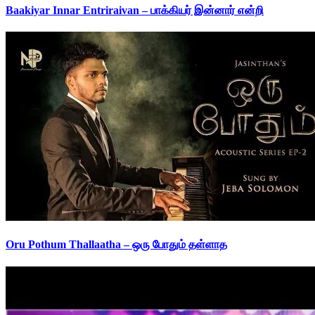
Baakiyar Innar Entriraivan – பாக்கியர் இன்னார் என்றி
Oru Pothum Thallaatha – ஒரு போதும் தள்ளாத