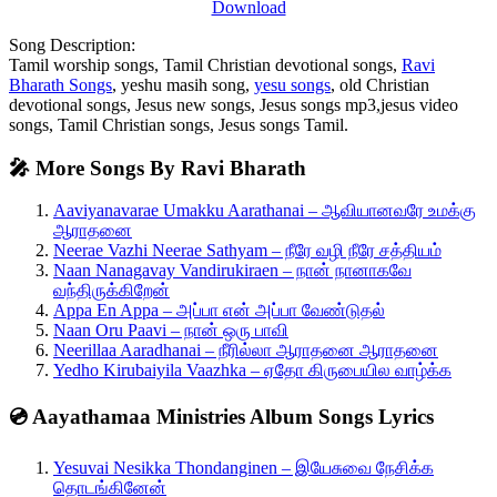
Download
Song Description:
Tamil worship songs, Tamil Christian devotional songs,
Ravi
Bharath Songs
, yeshu masih song,
yesu songs
, old Christian
devotional songs, Jesus new songs, Jesus songs mp3,jesus video
songs, Tamil Christian songs, Jesus songs Tamil.
🎤 More Songs By Ravi Bharath
Aaviyanavarae Umakku Aarathanai – ஆவியானவரே உமக்கு
ஆராதனை
Neerae Vazhi Neerae Sathyam – நீரே வழி நீரே சத்தியம்
Naan Nanagavay Vandirukiraen – நான் நானாகவே
வந்திருக்கிறேன்
Appa En Appa – அப்பா என் அப்பா வேண்டுதல்
Naan Oru Paavi – நான் ஒரு பாவி
Neerillaa Aaradhanai – நீரில்லா ஆராதனை ஆராதனை
Yedho Kirubaiyila Vaazhka – ஏதோ கிருபையில வாழ்க்க
💿 Aayathamaa Ministries Album Songs Lyrics
Yesuvai Nesikka Thondanginen – இயேசுவை நேசிக்க
தொடங்கினேன்