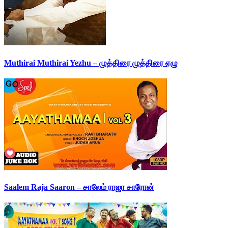
Muthirai Muthirai Yezhu – முத்திரை முத்திரை ஏழு
Saalem Raja Saaron – சாலேம் ராஜா சாரோன்