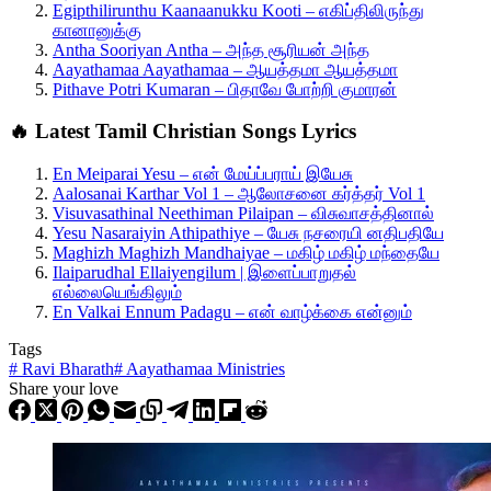
Egipthilirunthu Kaanaanukku Kooti – எகிப்திலிருந்து
கானானுக்கு
Antha Sooriyan Antha – அந்த சூரியன் அந்த
Aayathamaa Aayathamaa – ஆயத்தமா ஆயத்தமா
Pithave Potri Kumaran – பிதாவே போற்றி குமாரன்
🔥 Latest Tamil Christian Songs Lyrics
En Meiparai Yesu – என் மேய்ப்பராய் இயேசு
Aalosanai Karthar Vol 1 – ஆலோசனை கர்த்தர் Vol 1
Visuvasathinal Neethiman Pilaipan – விசுவாசத்தினால்
Yesu Nasaraiyin Athipathiye – யேசு நசரையி னதிபதியே
Maghizh Maghizh Mandhaiyae – மகிழ் மகிழ் மந்தையே
Ilaiparudhal Ellaiyengilum | இளைப்பாறுதல்
எல்லையெங்கிலும்
En Valkai Ennum Padagu – என் வாழ்க்கை என்னும்
Tags
#
Ravi Bharath
#
Aayathamaa Ministries
Share your love