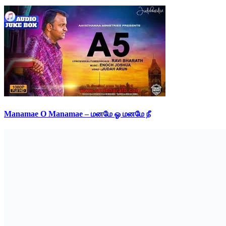
Manamae O Manamae – மனமே ஓ மனமே நீ