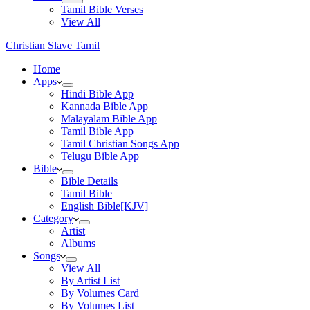
Tamil Bible Verses
View All
Christian Slave Tamil
Home
Apps
Hindi Bible App
Kannada Bible App
Malayalam Bible App
Tamil Bible App
Tamil Christian Songs App
Telugu Bible App
Bible
Bible Details
Tamil Bible
English Bible[KJV]
Category
Artist
Albums
Songs
View All
By Artist List
By Volumes Card
By Volumes List