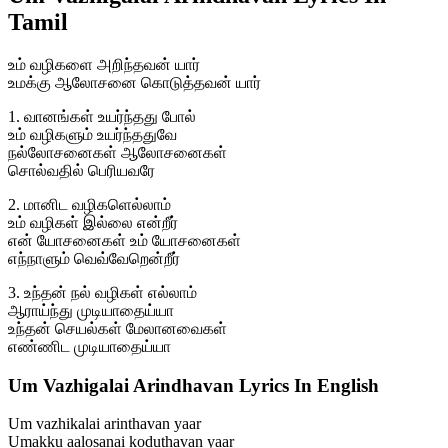
Tamil
உம் வழிகளை அறிந்தவன் யார்
உமக்கு ஆலோசனை கொடுத்தவன் யார்
1. வானங்கள் உயர்ந்தது போல்
உம் வழிகளும் உயர்ந்ததுவே
நல்லோசனைகள் ஆலோசனைகள்
சொல்வதில் பெரியவரே
2. மானிட வழிகளெல்லாம்
உம் வழிகள் இல்லை என்றீர்
என் யோசனைகள் உம் யோசனைகள்
எந்நாளும் வெவ்வேறென்றீர்
3. உந்தன் நல் வழிகள் எல்லாம்
ஆராய்ந்து முடியாதைய்யா
உந்தன் செயல்கள் மேலானவைகள்
எண்ணிட முடியாதைய்யா
Um Vazhigalai Arindhavan Lyrics In English
Um vazhikalai arinthavan yaar
Umakku aalosanai koduthavan yaar