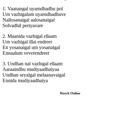
1. Vaanangal uyarndhadhu pol
Um vazhigalum uyarndhadhuve
Nallosanaigal aalosanaigal
Solvadhil periyavare
2. Maanida vazhigal ellaam
Um vazhigal illai endreer
En yosanaigal um yosanaigal
Ennaalum veverendreer
3. Undhan nal vazhigal ellaam
Aaraaindhu mudiyaadhaiyaa
Undhan seyalgal melaanavaigal
Ennida mudiyaadhaiya
Watch Online