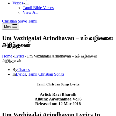
Verses
Tamil Bible Verses
View All
Christian Slave Tamil
Menu
Um Vazhigalai Arindhavan – உம் வழிகளை
அறிந்தவன்
Home
Lyrics
Um Vazhigalai Arindhavan – உம் வழிகளை
அறிந்தவன்
By
Charles
In
Lyrics
,
Tamil Christian Songs
Tamil Christian Songs Lyrics
Artist: Ravi Bharath
Album: Aayathamaa Vol 6
Released on: 12 Mar 2018
Um Vazhigalai Arindhavan Lyrics In