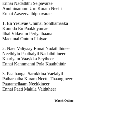
Ennai Nadaththi Selpavarae
Anuthinamum Um Karam Neetti
Ennai Aaseervathippavarae
1. En Yesuvae Ummai Sonthamaaka
Konnda En Paakkiyamae
Ithai Vidavum Periyathaana
Maenmai Ontum Illaiyae
2. Naer Valiyaay Ennai Nadaththineer
Neethiyin Paathaiyil Nadaththineer
Kaariyam Vaaykka Seytheer
Ennai Kannmanni Pola Kaaththittir
3. Paathangal Sarukkina Vaelaiyil
Patharaatha Karam Neetti Thaangineer
Paaramellaam Neekkineer
Ennai Paati Makila Vaiththeer
Watch Online