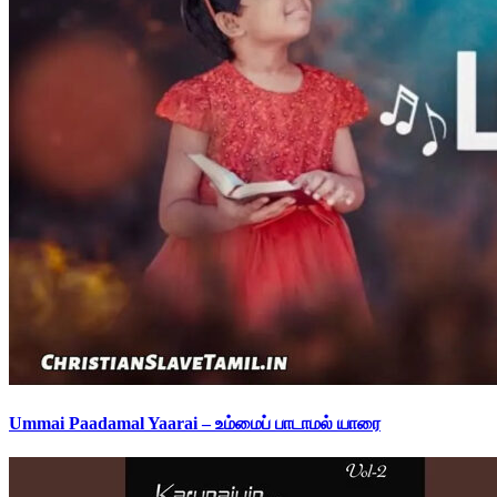
Ummai Paadamal Yaarai – உம்மைப் பாடாமல் யாரை