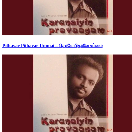
Pithavae Pithavae Ummai – பிதாவே பிதாவே உம்மை