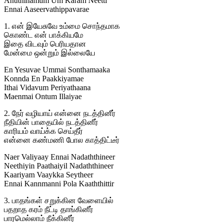
Anuthinamum Um Karam Neetti
Ennai Aaseervathippavarae
1. என் இயேசுவே உம்மை சொந்தமாக
கொண்ட என் பாக்கியமே
இதை விடவும் பெரியதான
மேன்மை ஒன்றும் இல்லையே
En Yesuvae Ummai Sonthamaaka
Konnda En Paakkiyamae
Ithai Vidavum Periyathaana
Maenmai Ontum Illaiyae
2. நேர் வழியாய் என்னை நடத்தினீர்
நீதியின் பாதையில் நடத்தினீர்
காரியம் வாய்க்க செய்தீர்
என்னை கண்மணி போல காத்திட்டீர்
Naer Valiyaay Ennai Nadaththineer
Neethiyin Paathaiyil Nadaththineer
Kaariyam Vaaykka Seytheer
Ennai Kannmanni Pola Kaaththittir
3. பாதங்கள் சறுக்கின வேளையில்
பதறாத கரம் நீட்டி தாங்கினீர்
பாரமெல்லாம் நீக்கினீர்