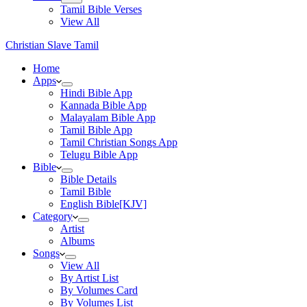
Tamil Bible Verses
View All
Christian Slave Tamil
Home
Apps
Hindi Bible App
Kannada Bible App
Malayalam Bible App
Tamil Bible App
Tamil Christian Songs App
Telugu Bible App
Bible
Bible Details
Tamil Bible
English Bible[KJV]
Category
Artist
Albums
Songs
View All
By Artist List
By Volumes Card
By Volumes List