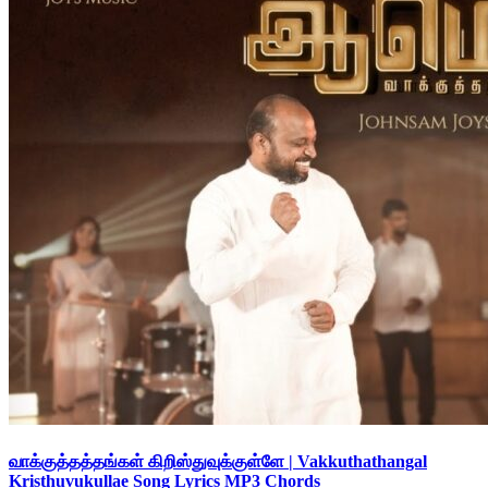
வாக்குத்தத்தங்கள் கிறிஸ்துவுக்குள்ளே | Vakkuthathangal
Kristhuvukullae Song Lyrics MP3 Chords