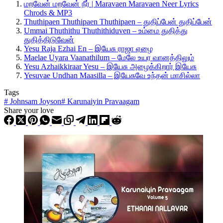
மறவேன் மறவேன் நீர் | Maravaen Maravaen Neer Lyrics
Chrods & MP3
Thuthipaen Thuthipaen Thuthipaen – துதிப்பேன் துதிப்பேன்
Ummai Thuthithu Thuthithiduven – உம்மை துதித்து
துதித்திடுவேன்
Yesu Raja Ezhai En – இயேசு ராஜா ஏழை
Maelae Uyara Vaanathilum – மேலே உயர வானத்திலும்
Yesu Azhaikkiraar Yesu – இயேசு அழைக்கிறார் இயேசு
Yesuvae Undhan Maasilla – இயேசுவே உந்தன் மாசில்லா
Tags
#
Johnsam Joyson
#
Karunaiyin Pravaagam
Share your love