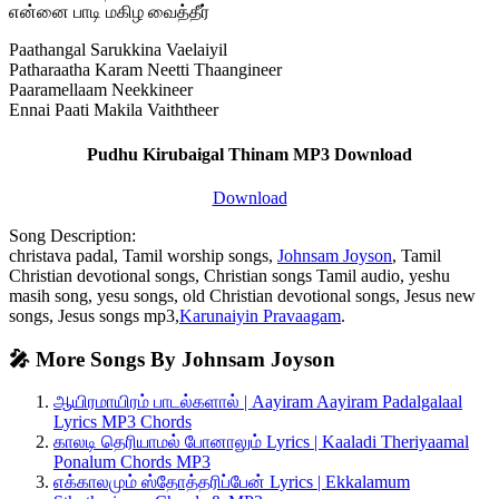
என்னை பாடி மகிழ வைத்தீர்
Paathangal Sarukkina Vaelaiyil
Patharaatha Karam Neetti Thaangineer
Paaramellaam Neekkineer
Ennai Paati Makila Vaiththeer
Pudhu Kirubaigal Thinam MP3 Download
Download
Song Description:
christava padal, Tamil worship songs,
Johnsam Joyson
, Tamil
Christian devotional songs, Christian songs Tamil audio, yeshu
masih song, yesu songs, old Christian devotional songs, Jesus new
songs, Jesus songs mp3,
Karunaiyin Pravaagam
.
🎤 More Songs By Johnsam Joyson
ஆயிரமாயிரம் பாடல்களால் | Aayiram Aayiram Padalgalaal
Lyrics MP3 Chords
காலடி தெரியாமல் போனாலும் Lyrics | Kaaladi Theriyaamal
Ponalum Chords MP3
எக்காலமும் ஸ்தோத்தரிப்பேன் Lyrics | Ekkalamum