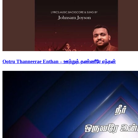
Ootru Thanneerae Enthan – ஊற்றுத் தண்ணீரே எந்தன்