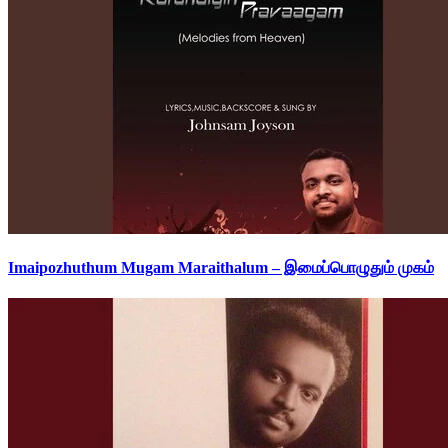
Imaipozhuthum Mugam Maraithalum – இமைப்பொழுதும் முகம்