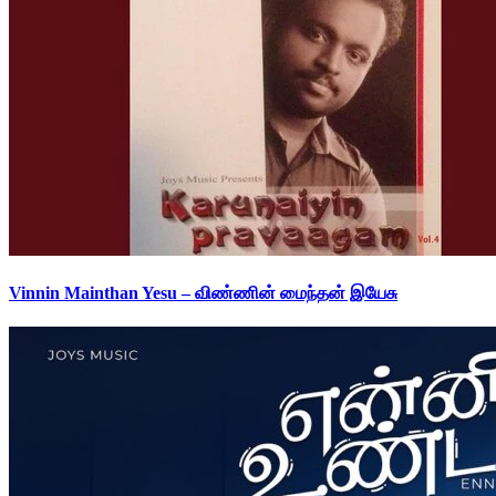
Vinnin Mainthan Yesu – விண்ணின் மைந்தன் இயேசு