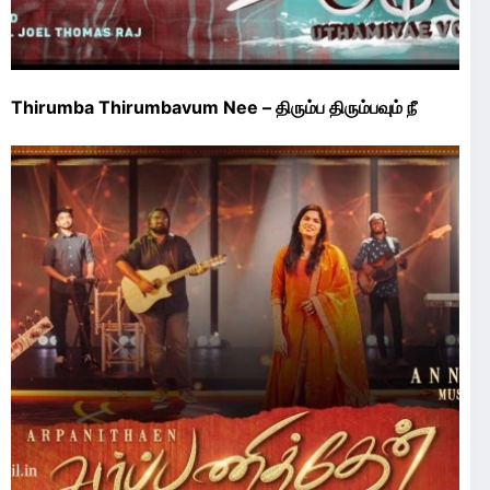
Thirumba Thirumbavum Nee – திரும்ப திரும்பவும் நீ