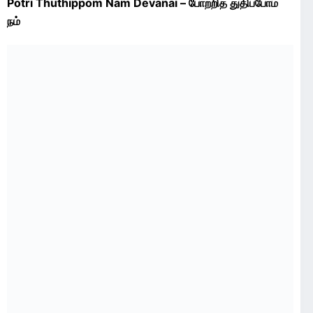
Potri Thuthippom Nam Devanai – போற்றித் துதிப்போம்
நம்