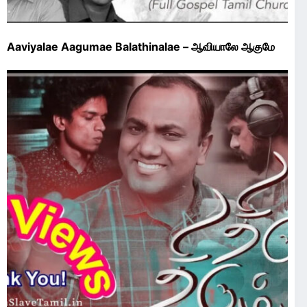
Aaviyalae Aagumae Balathinalae – ஆவியாலே ஆகுமே