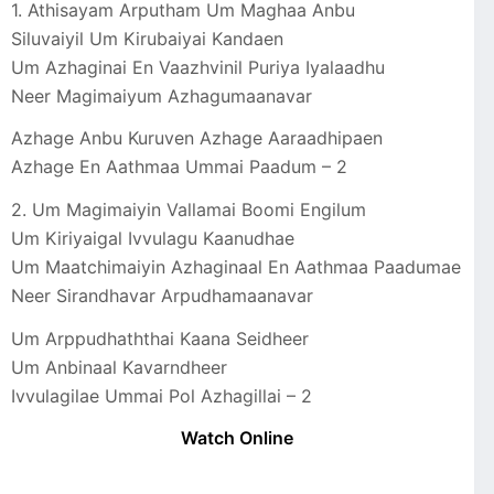
1. Athisayam Arputham Um Maghaa Anbu
Siluvaiyil Um Kirubaiyai Kandaen
Um Azhaginai En Vaazhvinil Puriya Iyalaadhu
Neer Magimaiyum Azhagumaanavar
Azhage Anbu Kuruven Azhage Aaraadhipaen
Azhage En Aathmaa Ummai Paadum – 2
2. Um Magimaiyin Vallamai Boomi Engilum
Um Kiriyaigal Ivvulagu Kaanudhae
Um Maatchimaiyin Azhaginaal En Aathmaa Paadumae
Neer Sirandhavar Arpudhamaanavar
Um Arppudhaththai Kaana Seidheer
Um Anbinaal Kavarndheer
Ivvulagilae Ummai Pol Azhagillai – 2
Watch Online