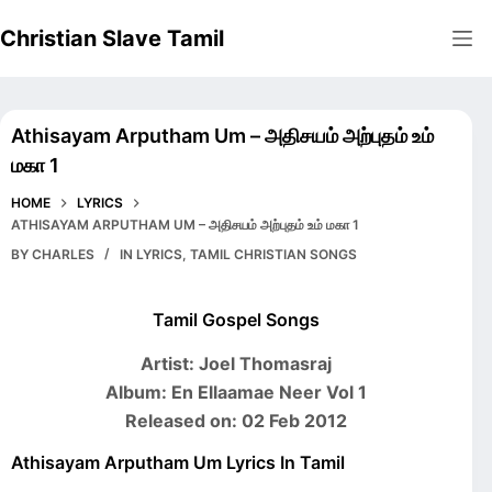
Skip
Christian Slave Tamil
to
content
Athisayam Arputham Um – அதிசயம் அற்புதம் உம்
மகா 1
HOME
LYRICS
ATHISAYAM ARPUTHAM UM – அதிசயம் அற்புதம் உம் மகா 1
BY
CHARLES
IN
LYRICS
,
TAMIL CHRISTIAN SONGS
Tamil Gospel Songs
Artist: Joel Thomasraj
Album: En Ellaamae Neer Vol 1
Released on: 02 Feb 2012
Athisayam Arputham Um Lyrics In Tamil