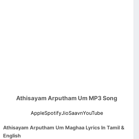
Athisayam Arputham Um MP3 Song
Apple
Spotify
JioSaavn
YouTube
Athisayam Arputham Um Maghaa Lyrics In Tamil &
English