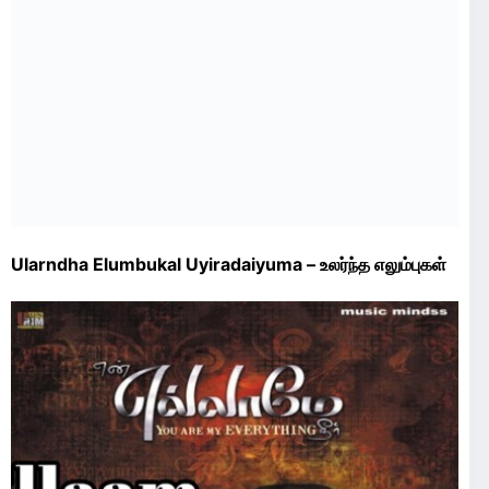
Ularndha Elumbukal Uyiradaiyuma – உலர்ந்த எலும்புகள்