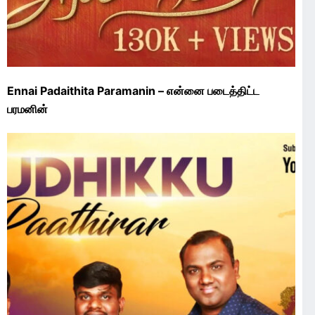
Ennai Padaithita Paramanin – என்னை படைத்திட்ட
பரமனின்