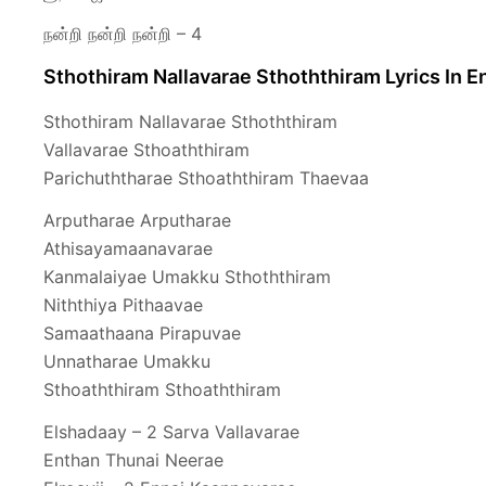
நன்றி நன்றி நன்றி – 4
Sthothiram Nallavarae Sthoththiram Lyrics In E
Sthothiram Nallavarae Sthoththiram
Vallavarae Sthoaththiram
Parichuththarae Sthoaththiram Thaevaa
Arputharae Arputharae
Athisayamaanavarae
Kanmalaiyae Umakku Sthoththiram
Niththiya Pithaavae
Samaathaana Pirapuvae
Unnatharae Umakku
Sthoaththiram Sthoaththiram
Elshadaay – 2 Sarva Vallavarae
Enthan Thunai Neerae