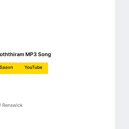
hoththiram MP3 Song
oSaavn
YouTube
J Renswick