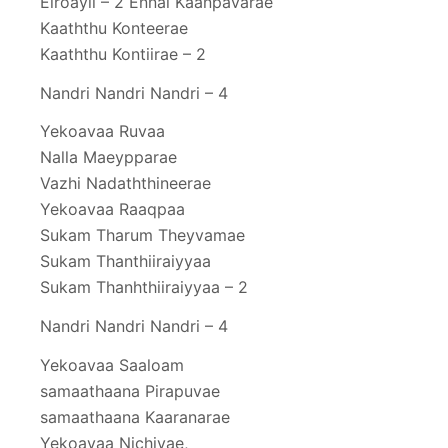
Elroayii – 2 Ennai Kaanpavarae
Kaaththu Konteerae
Kaaththu Kontiirae – 2
Nandri Nandri Nandri – 4
Yekoavaa Ruvaa
Nalla Maeypparae
Vazhi Nadaththineerae
Yekoavaa Raaqpaa
Sukam Tharum Theyvamae
Sukam Thanthiiraiyyaa
Sukam Thanhthiiraiyyaa – 2
Nandri Nandri Nandri – 4
Yekoavaa Saaloam
samaathaana Pirapuvae
samaathaana Kaaranarae
Yekoavaa Nichiyae,