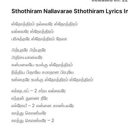
Sthothiram Nallavarae Sthothiram Lyrics I
ஸ்தோத்திரம் நல்லவரே ஸ்தோத்திரம்
வல்லவரே ஸ்தோத்திரம்
பரிசுத்தரே ஸ்தோத்திரம் தேவா
அற்புதரே அற்புதரே
அதிசயமானவரே
கன்மலையே உமக்கு ஸ்தோத்திரம்
நித்திய பிதாவே சமாதான பிரபுவே
உன்னதரே உமக்கு ஸ்தோத்திரம் ஸ்தோத்திரம்
எல்ஷடாய் – 2 சர்வ வல்லவரே
எந்தன் துணை நீரே
எல்ரோயீ – 2 என்னை காண்பவரே
காத்து கொண்டீரே
காத்து கொண்டீரே – 2