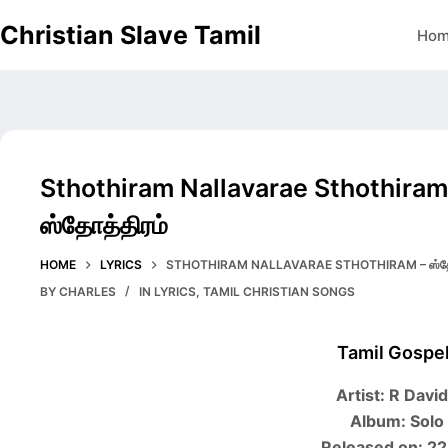
Skip
Christian Slave Tamil
Ho
to
content
Sthothiram Nallavarae Sthothiram 
ஸ்தோத்திரம்
HOME
LYRICS
STHOTHIRAM NALLAVARAE STHOTHIRAM – ஸ்தோத்த
BY
CHARLES
IN
LYRICS
,
TAMIL CHRISTIAN SONGS
Tamil Gospe
Artist: R Davi
Album: Solo
Released on: 2