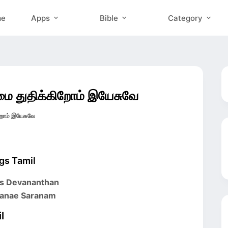
me
Apps
Bible
Category
ை துதிக்கிறோம் இயேசுவே
ோம் இயேசுவே
gs Tamil
mas Devananthan
vanae Saranam
l