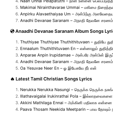
Naan Unnai Pelapatuthi – நான் உன்னை பெலப்படுத்த
Makimai Nirainthavarae Ummai – மகிமை நிறைந்த
Anpirku Alavaethaiyaa Um – அன்பிற்கு அளவேதைய
Anadhi Devanae Saranam – அநாதி தேவனே சரணம்
💿 Anaadhi Devanae Saranam Album Songs Lyri
Thuthiyae Thuthiyae Thuthithituvaen – துதியே துத
Ennaalum Thuthithituvaen En – என்னாலும் துதித்தி
Anparae Anpin Irupidamae – அன்பரே அன்பின் இருப
Anadhi Devanae Saranam – அநாதி தேவனே சரணம்
Oa Yesuvae Neer En – ஓ இயேசுவே நீர் என்
🔥 Latest Tamil Christian Songs Lyrics
Nerukka Nerukka Nasungi – நெருக்க நெருக்க நசுங்
Illathavaigalai Irukinrathai Pola – இல்லாதவைகளை
Akkini Mathilaga Ennai – அக்கினி மதிலாக என்னை
Paava Thosam Neekida Meetparin – பாவ தோஷம் நீ