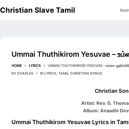
Skip
Christian Slave Tamil
Ho
to
content
Ummai Thuthikirom Yesuvae – உம்ம
HOME
LYRICS
UMMAI THUTHIKIROM YESUVAE – உம்மை துதிக்கிற
BY
CHARLES
IN
LYRICS
,
TAMIL CHRISTIAN SONGS
Christian Son
Artist: Rev. G. Tho
Album: Anaadhi De
Ummai Thuthikirom Yesuvae Lyrics in Tami