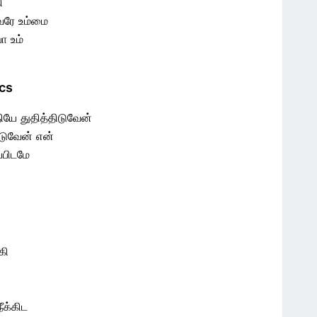
ி
வரே உம்மை
ா உம்
cs
ியே துதித்திடுவேன்
டுவேன் என்
்பிடமே
கி
க்கிட