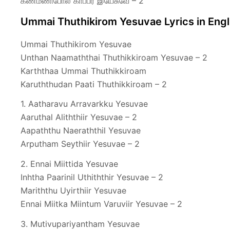
கண்மணிபோல் காப்பீர் இயேசுவே – 2
Ummai Thuthikirom Yesuvae Lyrics in Engl
Ummai Thuthikirom Yesuvae
Unthan Naamaththai Thuthikkiroam Yesuvae – 2
Karththaa Ummai Thuthikkiroam
Karuththudan Paati Thuthikkiroam – 2
1. Aatharavu Arravarkku Yesuvae
Aaruthal Aliththiir Yesuvae – 2
Aapaththu Naeraththil Yesuvae
Arputham Seythiir Yesuvae – 2
2. Ennai Miittida Yesuvae
Inhtha Paarinil Uthiththir Yesuvae – 2
Mariththu Uyirthiir Yesuvae
Ennai Miitka Miintum Varuviir Yesuvae – 2
3. Mutivupariyantham Yesuvae