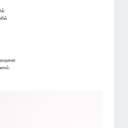
ில்
ளில்
 ஆராதனை
டனாய்