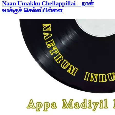
Naan Umakku Chellappillai – நான்
உமக்குச் செல்லப்பிள்ளை