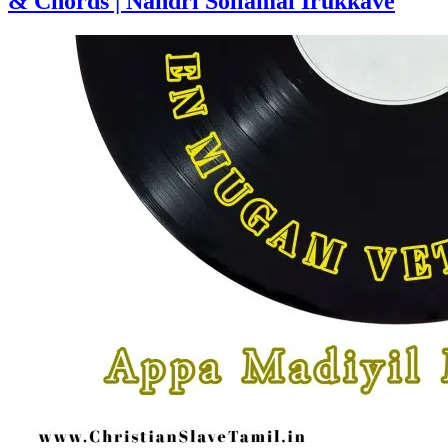
& Chords | Nandri Sollamal Irukkave