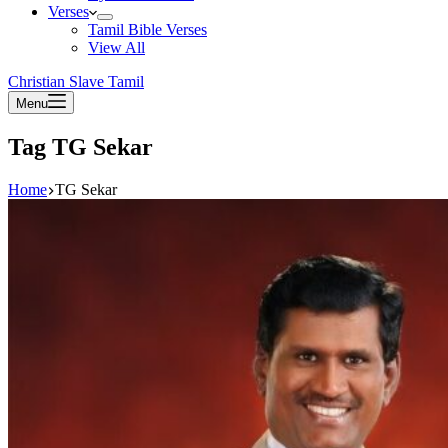
Verses
Tamil Bible Verses
View All
Christian Slave Tamil
Menu
Tag
TG Sekar
Home
TG Sekar