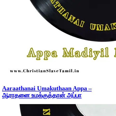
Aaraathanai Umakuthaan Appa –
ஆராதனை உமக்குத்தான் அப்பா