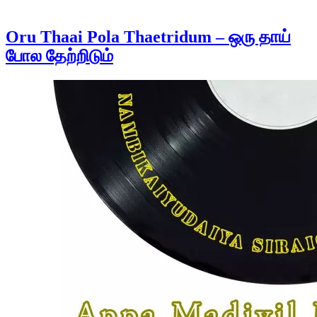
Oru Thaai Pola Thaetridum – ஒரு தாய்
போல தேற்றிடும்