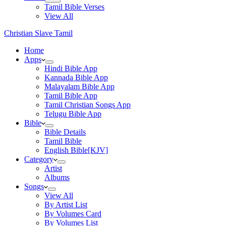
Tamil Bible Verses
View All
Christian Slave Tamil
Home
Apps
Hindi Bible App
Kannada Bible App
Malayalam Bible App
Tamil Bible App
Tamil Christian Songs App
Telugu Bible App
Bible
Bible Details
Tamil Bible
English Bible[KJV]
Category
Artist
Albums
Songs
View All
By Artist List
By Volumes Card
By Volumes List