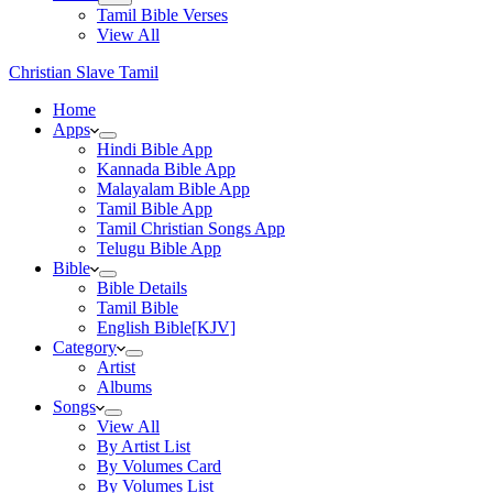
Tamil Bible Verses
View All
Christian Slave Tamil
Home
Apps
Hindi Bible App
Kannada Bible App
Malayalam Bible App
Tamil Bible App
Tamil Christian Songs App
Telugu Bible App
Bible
Bible Details
Tamil Bible
English Bible[KJV]
Category
Artist
Albums
Songs
View All
By Artist List
By Volumes Card
By Volumes List