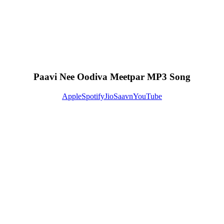
Paavi Nee Oodiva Meetpar MP3 Song
Apple
Spotify
JioSaavn
YouTube