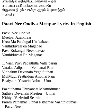
பாவத்தில் மரித்திட்ட உன்னை – ஏசு
பாசமாய் உயிரிப்பிக்க மாண்டாரே
சிலுவை நிழல் உனக்கு தரும் பேரானந்தம்
– பாவி நீ
Paavi Nee Oodiva Meetpar Lyrics In English
Paavi Nee Oodiva
Meetpar Azaikiraar
Kora Ma Paadugal Unakakave
Vanthiduvaai en Maganae
Pava Rokangal Neekidavae
Vanthiduvaai En Maganae
1. Vaan Puvi Padaithitta Valla paran
Varalae Adipadum Vedhanai Paar
Vinnalum Devanain Yega Suthan
MulMudi Yeattridum Anbinai Paar
Enaiyattra Yesuvin Anbu – Unnai
Pazhuthattra Thuyanaai Maattridumae
Sathiya Devanain Meetpu – Unnai
Nithiya Vazhvinil Searthidum
Param Pathamae Unnai Nithamae Vazhthidumae
– Paavi Nee