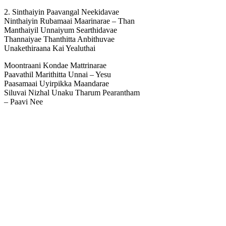
2. Sinthaiyin Paavangal Neekidavae
Ninthaiyin Rubamaai Maarinarae – Than
Manthaiyil Unnaiyum Searthidavae
Thannaiyae Thanthitta Anbithuvae
Unakethiraana Kai Yealuthai
Moontraani Kondae Mattrinarae
Paavathil Marithitta Unnai – Yesu
Paasamaai Uyirpikka Maandarae
Siluvai Nizhal Unaku Tharum Pearantham
– Paavi Nee