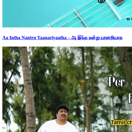
Aa Intha Nantru Yaanariyaatha – ஆ இந்த நன்று யானறியாத