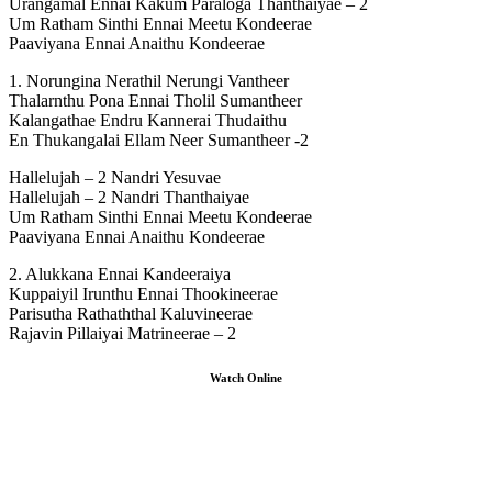
Urangamal Ennai Kakum Paraloga Thanthaiyae – 2
Um Ratham Sinthi Ennai Meetu Kondeerae
Paaviyana Ennai Anaithu Kondeerae
1. Norungina Nerathil Nerungi Vantheer
Thalarnthu Pona Ennai Tholil Sumantheer
Kalangathae Endru Kannerai Thudaithu
En Thukangalai Ellam Neer Sumantheer -2
Hallelujah – 2 Nandri Yesuvae
Hallelujah – 2 Nandri Thanthaiyae
Um Ratham Sinthi Ennai Meetu Kondeerae
Paaviyana Ennai Anaithu Kondeerae
2. Alukkana Ennai Kandeeraiya
Kuppaiyil Irunthu Ennai Thookineerae
Parisutha Rathaththal Kaluvineerae
Rajavin Pillaiyai Matrineerae – 2
Watch Online