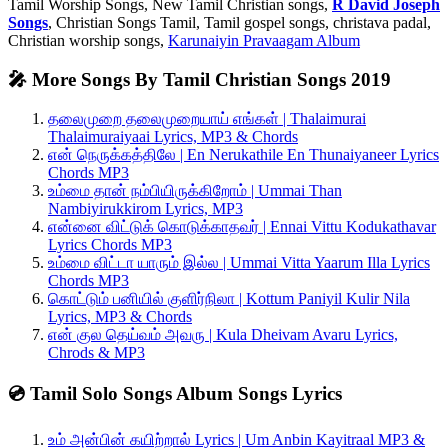
Tamil Worship Songs, New Tamil Christian songs,
R David Joseph
Songs
, Christian Songs Tamil, Tamil gospel songs, christava padal,
Christian worship songs,
Karunaiyin Pravaagam Album
🎤 More Songs By Tamil Christian Songs 2019
தலைமுறை தலைமுறையாய் எங்கள் | Thalaimurai
Thalaimuraiyaai Lyrics, MP3 & Chords
என் நெருக்கத்திலே | En Nerukathile En Thunaiyaneer Lyrics
Chords MP3
உம்மை தான் நம்பியிருக்கிறோம் | Ummai Than
Nambiyirukkirom Lyrics, MP3
என்னை விட்டுக் கொடுக்காதவர் | Ennai Vittu Kodukathavar
Lyrics Chords MP3
உம்மை விட்டா யாரும் இல்ல | Ummai Vitta Yaarum Illa Lyrics
Chords MP3
கொட்டும் பனியில் குளிர்நிலா | Kottum Paniyil Kulir Nila
Lyrics, MP3 & Chords
என் குல தெய்வம் அவரு | Kula Dheivam Avaru Lyrics,
Chrods & MP3
💿 Tamil Solo Songs Album Songs Lyrics
உம் அன்பின் கயிற்றால் Lyrics | Um Anbin Kayitraal MP3 &