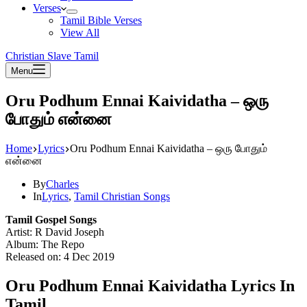
Verses
Tamil Bible Verses
View All
Christian Slave Tamil
Menu
Oru Podhum Ennai Kaividatha – ஒரு
போதும் என்னை
Home
Lyrics
Oru Podhum Ennai Kaividatha – ஒரு போதும்
என்னை
By
Charles
In
Lyrics
,
Tamil Christian Songs
Tamil Gospel Songs
Artist: R David Joseph
Album: The Repo
Released on: 4 Dec 2019
Oru Podhum Ennai Kaividatha Lyrics In
Tamil