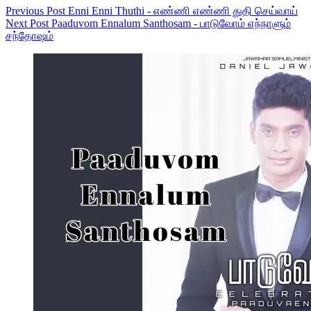
Previous
Post
Enni Enni Thuthi - எண்ணி எண்ணி துதி செய்வாய்
Next
Post
Paaduvom Ennalum Santhosam - பாடுவோம் எந்நாளும்
சந்தோஷம்