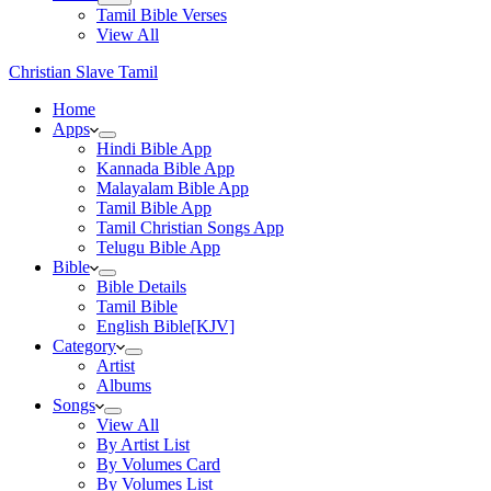
Tamil Bible Verses
View All
Christian Slave Tamil
Home
Apps
Hindi Bible App
Kannada Bible App
Malayalam Bible App
Tamil Bible App
Tamil Christian Songs App
Telugu Bible App
Bible
Bible Details
Tamil Bible
English Bible[KJV]
Category
Artist
Albums
Songs
View All
By Artist List
By Volumes Card
By Volumes List