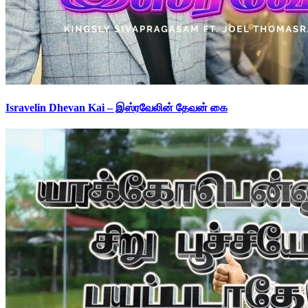
Isravelin Dhevan Kai – இஸ்ரவேலின் தேவன் கை