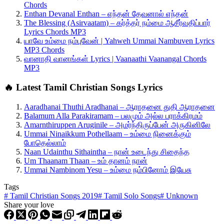
Chords
Enthan Devanal Enthan – எந்தன் தேவனால் எந்தன்
The Blessing (Asirvaatam) – கர்த்தர் நம்மை ஆசீர்வதிப்பார்
Lyrics Chords MP3
யாவே உம்மை நம்புவேன் | Yahweh Ummai Nambuven Lyrics
MP3 Chords
வானாதி வானங்கள் Lyrics | Vaanaathi Vaanangal Chords
MP3
🔥 Latest Tamil Christian Songs Lyrics
Aaradhanai Thuthi Aradhanai – ஆராதனை துதி ஆராதனை
Balamum Alla Parakiramam – பலமும் அல்ல பராக்கிரமம்
Amarnthiruppen Aruginile – அமர்ந்திருப்பேன் அருகினிலே
Ummai Ninaikkum Pothellaam – உம்மை நினைக்கும்
போதெல்லாம்
Naan Udainthu Sithaintha – நான் உடைந்து சிதைந்த
Um Thaanam Thaan – உம் தானம் நான்
Ummai Nambinom Yesu – உம்மை நம்பினோம் இயேசு
Tags
#
Tamil Christian Songs 2019
#
Tamil Solo Songs
#
Unknown
Share your love