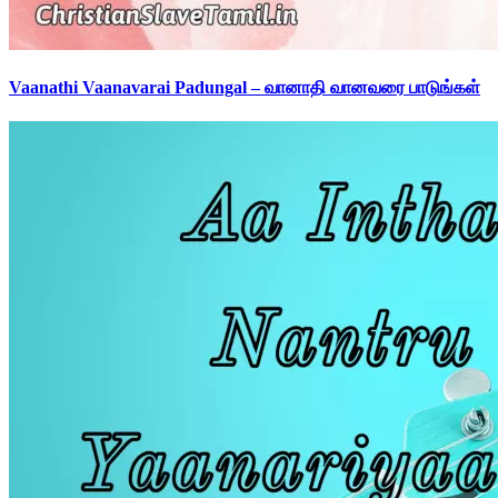
Vaanathi Vaanavarai Padungal – வானாதி வானவரை பாடுங்கள்