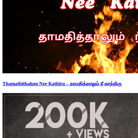
Thamathithalum Nee Kathiru – தாமதித்தாலும் நீ காத்திரு