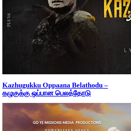
Kazhugukku Oppaana Belathodu –
கழுகுக்கு ஒப்பான பெலத்தோடு