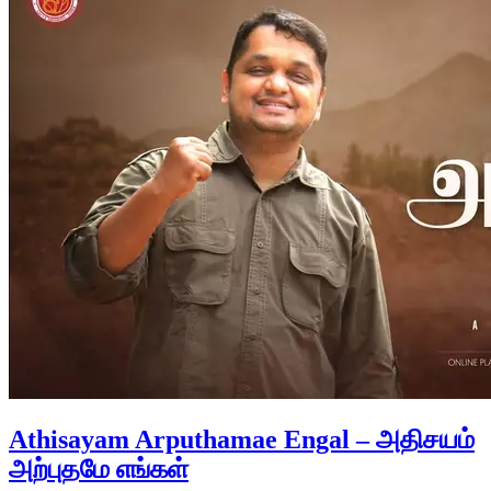
Athisayam Arputhamae Engal – அதிசயம்
அற்புதமே எங்கள்