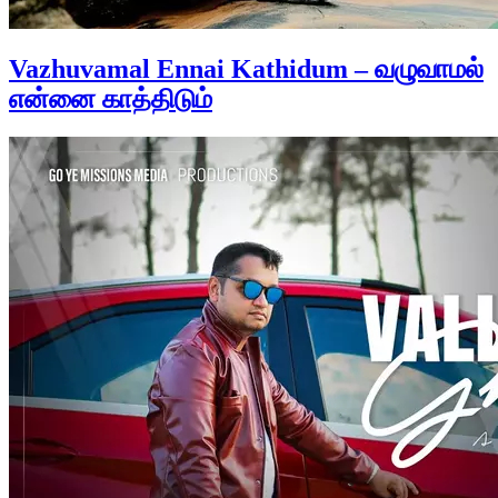
Vazhuvamal Ennai Kathidum – வழுவாமல்
என்னை காத்திடும்