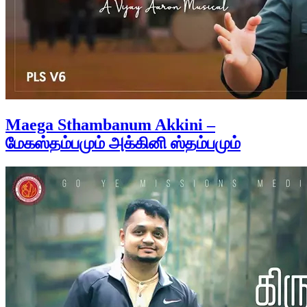
Maega Sthambanum Akkini –
மேகஸ்தம்பமும் அக்கினி ஸ்தம்பமும்