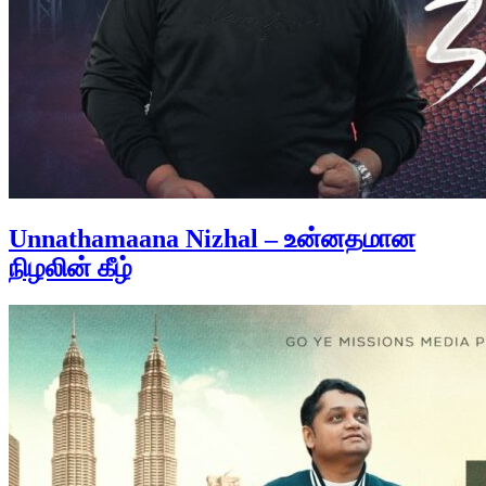
Unnathamaana Nizhal – உன்னதமான
நிழலின் கீழ்