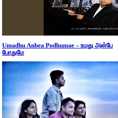
Umadhu Anbea Podhumae – உமது அன்பே
போதுமே