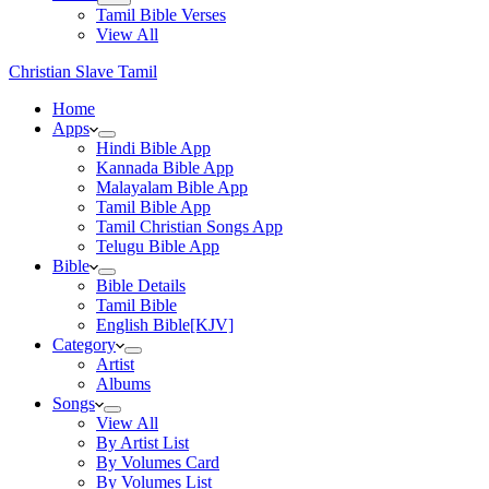
Tamil Bible Verses
View All
Christian Slave Tamil
Home
Apps
Hindi Bible App
Kannada Bible App
Malayalam Bible App
Tamil Bible App
Tamil Christian Songs App
Telugu Bible App
Bible
Bible Details
Tamil Bible
English Bible[KJV]
Category
Artist
Albums
Songs
View All
By Artist List
By Volumes Card
By Volumes List