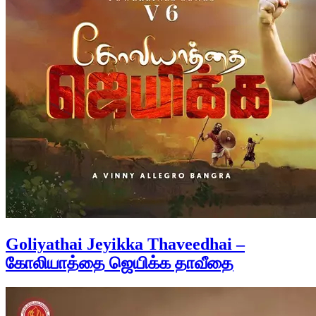
Goliyathai Jeyikka Thaveedhai –
கோலியாத்தை ஜெயிக்க தாவீதை