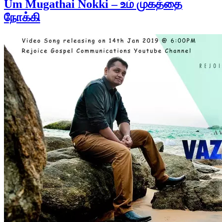
Um Mugathai Nokki – உம் முகத்தை
நோக்கி