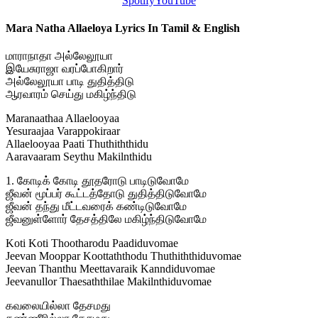
Spotify
YouTube
Mara Natha Allaeloya Lyrics In Tamil & English
மாராநாதா அல்லேலூயா
இயேசுராஜா வரப்போகிறார்
அல்லேலூயா பாடி துதித்திடு
ஆரவாரம் செய்து மகிழ்ந்திடு
Maranaathaa Allaelooyaa
Yesuraajaa Varappokiraar
Allaelooyaa Paati Thuthiththidu
Aaravaaram Seythu Makilnthidu
1. கோடிக் கோடி தூதரோடு பாடிடுவோமே
ஜீவன் மூப்பர் கூட்டத்தோடு துதித்திடுவோமே
ஜீவன் தந்து மீட்டவரைக் கண்டிடுவோமே
ஜீவனுள்ளோர் தேசத்திலே மகிழ்ந்திடுவோமே
Koti Koti Thootharodu Paadiduvomae
Jeevan Mooppar Koottaththodu Thuthiththiduvomae
Jeevan Thanthu Meettavaraik Kanndiduvomae
Jeevanullor Thaesaththilae Makilnthiduvomae
கவலையில்லா தேசமது