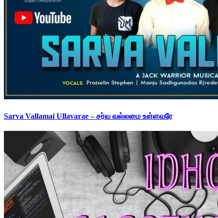
Sarva Vallamai Ullavarae – சர்வ வல்லமை உள்ளவரே