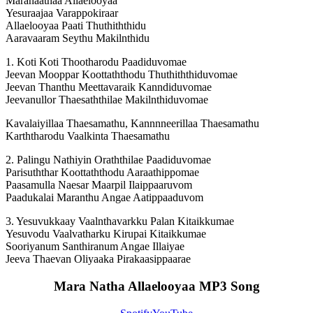
Maranaathaa Allaelooyaa
Yesuraajaa Varappokiraar
Allaelooyaa Paati Thuthiththidu
Aaravaaram Seythu Makilnthidu
1. Koti Koti Thootharodu Paadiduvomae
Jeevan Mooppar Koottaththodu Thuthiththiduvomae
Jeevan Thanthu Meettavaraik Kanndiduvomae
Jeevanullor Thaesaththilae Makilnthiduvomae
Kavalaiyillaa Thaesamathu, Kannnneerillaa Thaesamathu
Karththarodu Vaalkinta Thaesamathu
2. Palingu Nathiyin Oraththilae Paadiduvomae
Parisuththar Koottaththodu Aaraathippomae
Paasamulla Naesar Maarpil Ilaippaaruvom
Paadukalai Maranthu Angae Aatippaaduvom
3. Yesuvukkaay Vaalnthavarkku Palan Kitaikkumae
Yesuvodu Vaalvatharku Kirupai Kitaikkumae
Sooriyanum Santhiranum Angae Illaiyae
Jeeva Thaevan Oliyaaka Pirakaasippaarae
Mara Natha Allaelooyaa MP3 Song