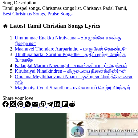
Song Description:
Tamil gospel songs, Christmas songs list, Christava Padal Tamil,
Best Christmas Songs
,
Praise Songs
.
🔥 Latest Tamil Christian Songs Lyrics
Ummunnae Enakku Niraivaana – உம் முன்னே எனக்கு
நிறைவான
Maanuvel Thondare Aarparinthu – மானுவேல் தொண்டரே
Thuthipatharku Sornthu Pogadhe – துதிப்பதற்கு சோர்ந்து
போகாதே
Kalangal Marum Naerangal – காலங்கள் மாறும் நேரங்கள்
Kirubaiyai Ninaikindren – கிருபையை நினைக்கின்றேன்
Onraana Meyththaevanai Naam – ஒன்றான மெய்த்தேவனை
நாம்
Magimaiyai Vetri Sirandhar – மகிமையாய் வெற்றி சிறந்தார்
Share your love