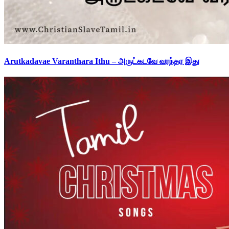
Arutkadavae Varanthara Ithu – அருட்கடவே வரந்தர இது