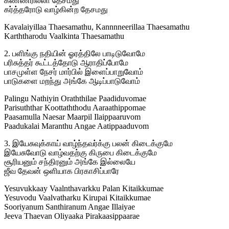
கண்ணீரில்லா தேசமது
கர்த்தரோடு வாழ்கின்ற தேசமது
Kavalaiyillaa Thaesamathu, Kannnneerillaa Thaesamathu
Karththarodu Vaalkinta Thaesamathu
2. பளிங்கு நதியின் ஓரத்திலே பாடிடுவோமே
பரிசுத்தர் கூட்டத்தோடு ஆராதிப்போமே
பாசமுள்ள நேசர் மார்பில் இளைப்பாறுவோம்
பாடுகளை மறந்து அங்கே ஆடிப்பாடுவோம்
Palingu Nathiyin Oraththilae Paadiduvomae
Parisuththar Koottaththodu Aaraathippomae
Paasamulla Naesar Maarpil Ilaippaaruvom
Paadukalai Maranthu Angae Aatippaaduvom
3. இயேசுவுக்காய் வாழ்ந்தவர்க்கு பலன் கிடைக்குமே
இயேசுவோடு வாழ்வதற்கு கிருபை கிடைக்குமே
சூரியனும் சந்திரனும் அங்கே இல்லையே
ஜீவ தேவன் ஒளியாக பிரகாசிப்பாரே
Yesuvukkaay Vaalnthavarkku Palan Kitaikkumae
Yesuvodu Vaalvatharku Kirupai Kitaikkumae
Sooriyanum Santhiranum Angae Illaiyae
Jeeva Thaevan Oliyaaka Pirakaasippaarae