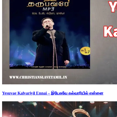
Yesuvae Kalvariyil Ennai – இயேசுவே கல்வாரியில் என்னை