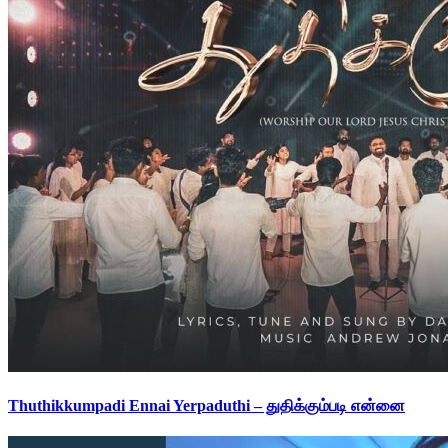
Thuthikkumpadi Ennai Yerpaduthi – துதிக்கும்படி என்னை