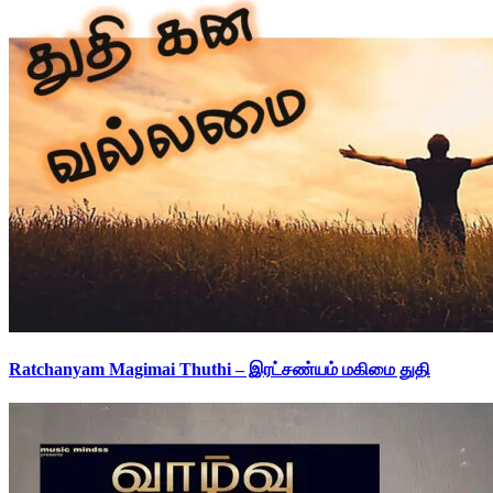
Ratchanyam Magimai Thuthi – இரட்சண்யம் மகிமை துதி