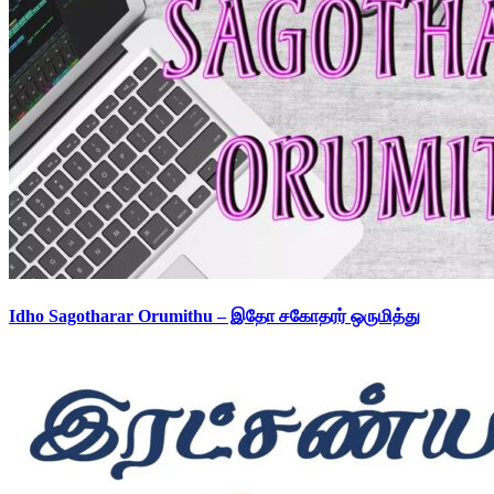
Idho Sagotharar Orumithu – இதோ சகோதரர் ஒருமித்து