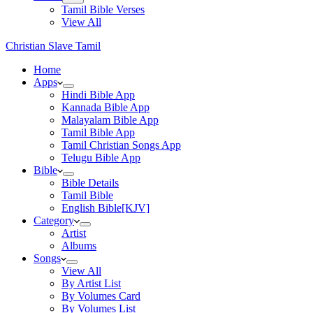
Tamil Bible Verses
View All
Christian Slave Tamil
Home
Apps
Hindi Bible App
Kannada Bible App
Malayalam Bible App
Tamil Bible App
Tamil Christian Songs App
Telugu Bible App
Bible
Bible Details
Tamil Bible
English Bible[KJV]
Category
Artist
Albums
Songs
View All
By Artist List
By Volumes Card
By Volumes List