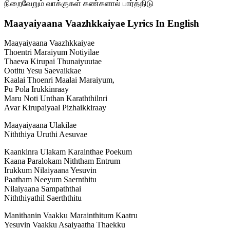
நிறைவேறும் வாக்குகள் கண்களால் பார்த்திடு
Maayaiyaana Vaazhkkaiyae Lyrics In English
Maayaiyaana Vaazhkkaiyae
Thoentri Maraiyum Notiyilae
Thaeva Kirupai Thunaiyuutae
Ootitu Yesu Saevaikkae
Kaalai Thoenri Maalai Maraiyum,
Pu Pola Irukkinraay
Maru Noti Unthan Karaththilnri
Avar Kirupaiyaal Pizhaikkiraay
Maayaiyaana Ulakilae
Niththiya Uruthi Aesuvae
Kaankinra Ulakam Karainthae Poekum
Kaana Paralokam Niththam Entrum
Irukkum Nilaiyaana Yesuvin
Paatham Neeyum Saernthitu
Nilaiyaana Sampaththai
Niththiyathil Saerththitu
Manithanin Vaakku Marainthitum Kaatru
Yesuvin Vaakku Asaiyaatha Thaekku