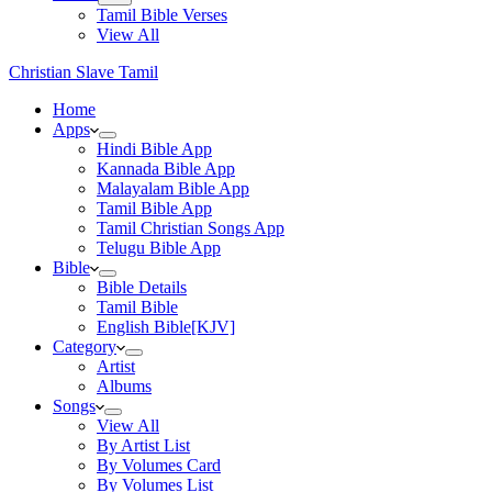
Tamil Bible Verses
View All
Christian Slave Tamil
Home
Apps
Hindi Bible App
Kannada Bible App
Malayalam Bible App
Tamil Bible App
Tamil Christian Songs App
Telugu Bible App
Bible
Bible Details
Tamil Bible
English Bible[KJV]
Category
Artist
Albums
Songs
View All
By Artist List
By Volumes Card
By Volumes List