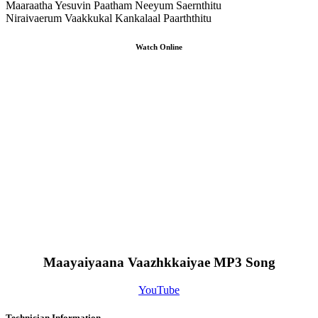
Maaraatha Yesuvin Paatham Neeyum Saernthitu
Niraivaerum Vaakkukal Kankalaal Paarththitu
Watch Online
Maayaiyaana Vaazhkkaiyae MP3 Song
YouTube
Technician Information