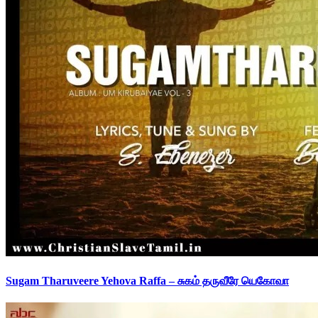
Sugam Tharuveere Yehova Raffa – சுகம் தருவீரே யெகோவா