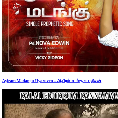
Ayiram Madangu Uyaruven – ஆயிரம் மடங்கு உயருவேன்