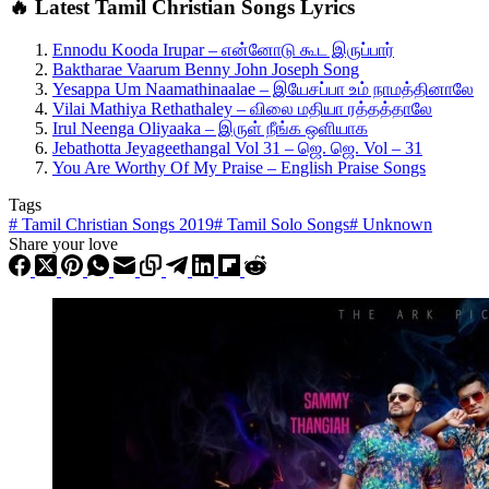
🔥 Latest Tamil Christian Songs Lyrics
Ennodu Kooda Irupar – என்னோடு கூட இருப்பார்
Baktharae Vaarum Benny John Joseph Song
Yesappa Um Naamathinaalae – இயேசப்பா உம் நாமத்தினாலே
Vilai Mathiya Rethathaley – விலை மதியா ரத்தத்தாலே
Irul Neenga Oliyaaka – இருள் நீங்க ஒளியாக
Jebathotta Jeyageethangal Vol 31 – ஜெ. ஜெ. Vol – 31
You Are Worthy Of My Praise – English Praise Songs
Tags
#
Tamil Christian Songs 2019
#
Tamil Solo Songs
#
Unknown
Share your love