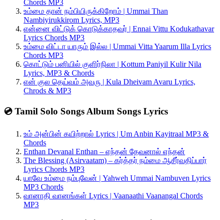
Chords MP3
உம்மை தான் நம்பியிருக்கிறோம் | Ummai Than
Nambiyirukkirom Lyrics, MP3
என்னை விட்டுக் கொடுக்காதவர் | Ennai Vittu Kodukathavar
Lyrics Chords MP3
உம்மை விட்டா யாரும் இல்ல | Ummai Vitta Yaarum Illa Lyrics
Chords MP3
கொட்டும் பனியில் குளிர்நிலா | Kottum Paniyil Kulir Nila
Lyrics, MP3 & Chords
என் குல தெய்வம் அவரு | Kula Dheivam Avaru Lyrics,
Chrods & MP3
💿 Tamil Solo Songs Album Songs Lyrics
உம் அன்பின் கயிற்றால் Lyrics | Um Anbin Kayitraal MP3 &
Chords
Enthan Devanal Enthan – எந்தன் தேவனால் எந்தன்
The Blessing (Asirvaatam) – கர்த்தர் நம்மை ஆசீர்வதிப்பார்
Lyrics Chords MP3
யாவே உம்மை நம்புவேன் | Yahweh Ummai Nambuven Lyrics
MP3 Chords
வானாதி வானங்கள் Lyrics | Vaanaathi Vaanangal Chords
MP3