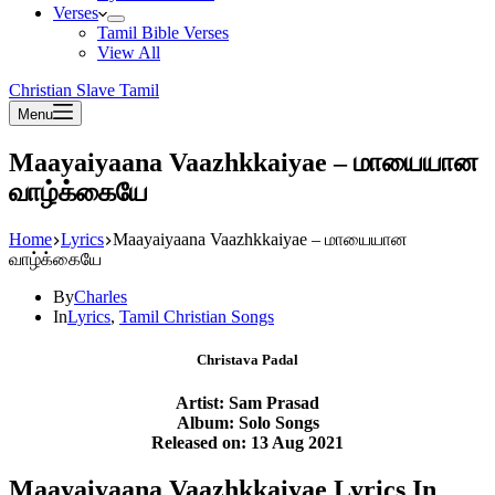
Verses
Tamil Bible Verses
View All
Christian Slave Tamil
Menu
Maayaiyaana Vaazhkkaiyae – மாயையான
வாழ்க்கையே
Home
Lyrics
Maayaiyaana Vaazhkkaiyae – மாயையான
வாழ்க்கையே
By
Charles
In
Lyrics
,
Tamil Christian Songs
Christava Padal
Artist: Sam Prasad
Album: Solo Songs
Released on: 13 Aug 2021
Maayaiyaana Vaazhkkaiyae Lyrics In