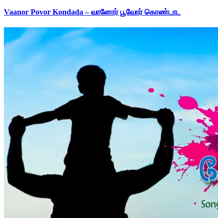
Vaanor Povor Kondada – வானோர் பூவோர் கொண்டாட