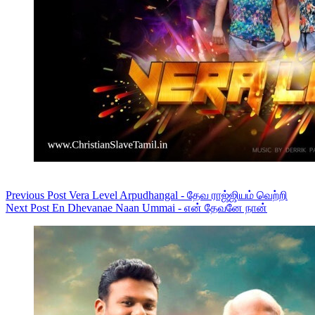
Previous
Post
Vera Level Arpudhangal - தேவ ராஜ்ஜியம் வெற்றி
Next
Post
En Dhevanae Naan Ummai - என் தேவனே நான்