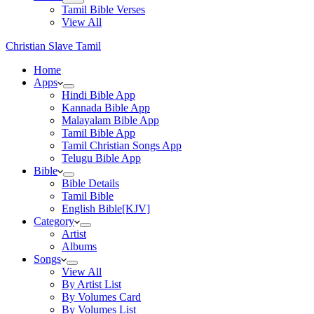
Tamil Bible Verses
View All
Christian Slave Tamil
Home
Apps
Hindi Bible App
Kannada Bible App
Malayalam Bible App
Tamil Bible App
Tamil Christian Songs App
Telugu Bible App
Bible
Bible Details
Tamil Bible
English Bible[KJV]
Category
Artist
Albums
Songs
View All
By Artist List
By Volumes Card
By Volumes List