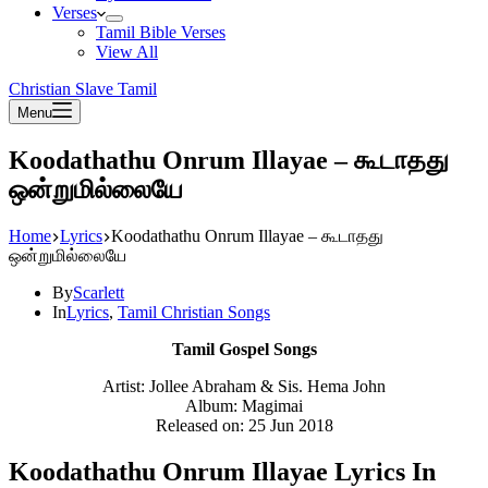
Verses
Tamil Bible Verses
View All
Christian Slave Tamil
Menu
Koodathathu Onrum Illayae – கூடாதது
ஒன்றுமில்லையே
Home
Lyrics
Koodathathu Onrum Illayae – கூடாதது
ஒன்றுமில்லையே
By
Scarlett
In
Lyrics
,
Tamil Christian Songs
Tamil Gospel Songs
Artist: Jollee Abraham & Sis. Hema John
Album: Magimai
Released on: 25 Jun 2018
Koodathathu Onrum Illayae Lyrics In