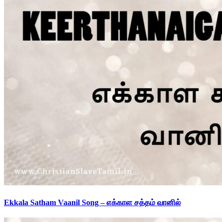
Ekkala Satham Vaanil Song – எக்காள சத்தம் வானில்