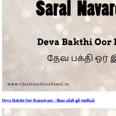
Deva Bakthi Oor Ragasiyam – தேவ பக்தி ஓர் ரகசியம்