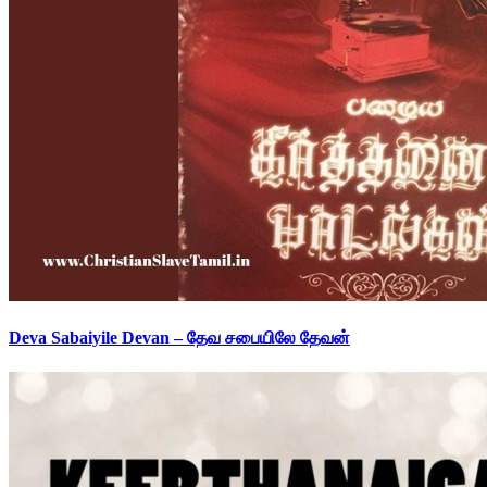
Deva Sabaiyile Devan – தேவ சபையிலே தேவன்