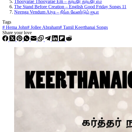
Thooyarae Thooyarae Em – தூயரே தூயரே எம்
The Stand Before Creation – English Good Friday Songs 11
Neenga Vendum Aiya – நீங்க வேண்டும் ஐயா
Tags
#
Hema John
#
Jollee Abraham
#
Tamil Keerthanai Songs
Share your love