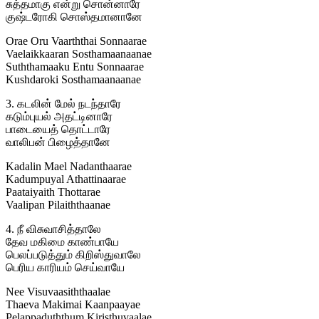
சுத்தமாகு என்று சொன்னாரே
குஷ்டரோகி சொஸ்தமானானே
Orae Oru Vaarththai Sonnaarae
Vaelaikkaaran Sosthamaanaanae
Suththamaaku Entu Sonnaarae
Kushdaroki Sosthamaanaanae
3. கடலின் மேல் நடந்தாரே
கடும்புயல் அதட்டினாரே
பாடையைத் தொட்டாரே
வாலிபன் பிழைத்தானே
Kadalin Mael Nadanthaarae
Kadumpuyal Athattinaarae
Paataiyaith Thottarae
Vaalipan Pilaiththaanae
4. நீ விசுவாசித்தாலே
தேவ மகிமை காண்பாயே
பெலப்படுத்தும் கிறிஸ்துவாலே
பெரிய காரியம் செய்வாயே
Nee Visuvaasiththaalae
Thaeva Makimai Kaanpaayae
Pelappaduththum Kiristhuvaalae