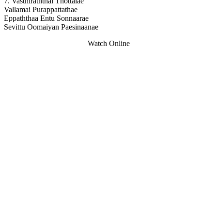
7. Vasthiraththai Thottalae
Vallamai Purappattathae
Eppaththaa Entu Sonnaarae
Sevittu Oomaiyan Paesinaanae
Watch Online