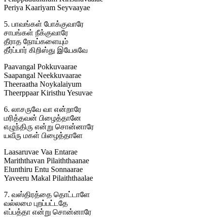
Periya Kaariyam Seyvaayae
5. பாவங்கள் போக்குவாரே
சாபங்கள் நீக்குவாரே
தீராத நோய்களையும்
தீர்ப்பார் கிறிஸ்து இயேசுவே
Paavangal Pokkuvaarae
Saapangal Neekkuvaarae
Theeraatha Noykalaiyum
Theerppaar Kiristhu Yesuvae
6. லாசருவே வா என்றாரே
மரித்தவன் பிழைத்தானே
எழுந்திரு என்று சொன்னாரே
யவீரு மகள் பிழைத்தாளே
Laasaruvae Vaa Entarae
Mariththavan Pilaiththaanae
Elunthiru Entu Sonnaarae
Yaveeru Makal Pilaiththaalae
7. வஸ்திரத்தை தொட்டாளே
வல்லமை புறப்பட்டதே
எப்பத்தா என்று சொன்னாரே