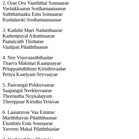
2. Orae Oru Vaarththai Sonnaarae
Vaelaikkaaran Sosthamaanaanae
Suththamaaku Entu Sonnaarae
Kushdaroki Sosthamaanaanae
3. Kadalin Mael Nadanthaarae
Kadumpuyal Athattinaarae
Paataiyaith Thottarae
Vaalipan Pilaiththaanae
4. Nee Visuvaasiththaalae
Thaeva Makimai Kaanpaayae
Pelappaduththum Kiristhuvaalae
Periya Kaariyam Seyvaayae
5. Paavangal Pokkuvaarae
Saapangal Neekkuvaarae
Theeraatha Noykalaiyum
Theerppaar Kiristhu Yesuvae
6. Laasaruvae Vaa Entarae
Mariththavan Pilaiththaanae
Elunthiru Entu Sonnaarae
Yaveeru Makal Pilaiththaalae