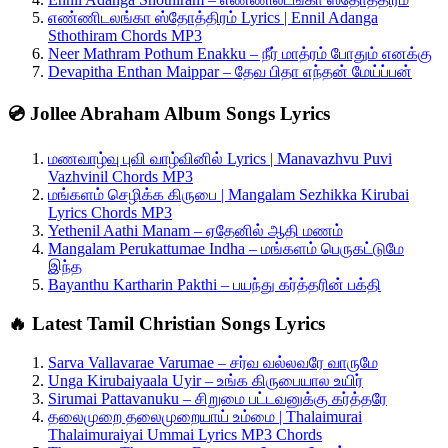
எண்ணிடலங்கா ஸ்தோத்திரம் Lyrics | Ennil Adanga
Sthothiram Chords MP3
Neer Mathram Pothum Enakku – நீர் மாத்ரம் போதும் எனக்கு
Devapitha Enthan Maippar – தேவ பிதா எந்தன் மேய்ப்பன்
💿 Jollee Abraham Album Songs Lyrics
மணவாழ்வு புவி வாழ்வினில் Lyrics | Manavazhvu Puvi
Vazhvinil Chords MP3
மங்களம் செழிக்க கிருபை | Mangalam Sezhikka Kirubai
Lyrics Chords MP3
Yethenil Aathi Manam – ஏதேனில் ஆதி மணம்
Mangalam Perukattumae Indha – மங்களம் பெருகட்டுமே
இந்த
Bayanthu Kartharin Pakthi – பயந்து கர்த்தரின் பக்தி
🔥 Latest Tamil Christian Songs Lyrics
Sarva Vallavarae Varumae – சர்வ வல்லவரே வாருமே
Unga Kirubaiyaala Uyir – உங்க கிருபையால உயிர்
Sirumai Pattavanuku – சிறுமை பட்டவனுக்கு கர்த்தரே
தலைமுறை தலைமுறையாய் உம்மை | Thalaimurai
Thalaimuraiyai Ummai Lyrics MP3 Chords