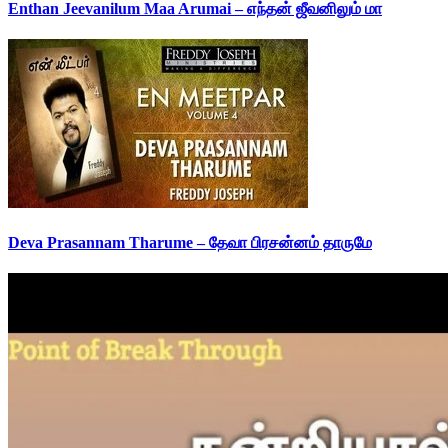
Enthan Jeevanilum Maa Arumai – எந்தன் ஜீவனிலும் மா
Deva Prasannam Tharume – தேவா பிரசன்னம் தாருமே