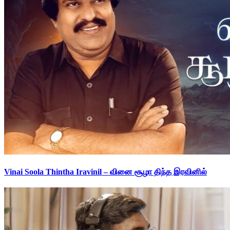
Vinai Soola Thintha Iravinil – வினை சூழா திந்த இரவினில்