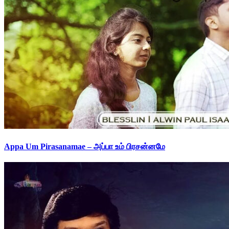
Appa Um Pirasanamae – அப்பா உம் பிரசன்னமே