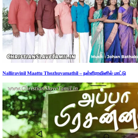
Nalliravinil Maattu Thozhuvamathil – நள்ளிராவினில் மாட்டு