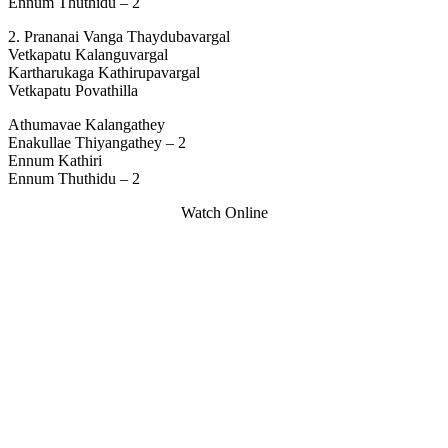
Ennum Thuthidu – 2
2. Prananai Vanga Thaydubavargal
Vetkapatu Kalanguvargal
Kartharukaga Kathirupavargal
Vetkapatu Povathilla
Athumavae Kalangathey
Enakullae Thiyangathey – 2
Ennum Kathiri
Ennum Thuthidu – 2
Watch Online