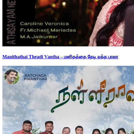
Manithathai Theadi Vantha – மனிதத்தை தேடி வந்த பாலா