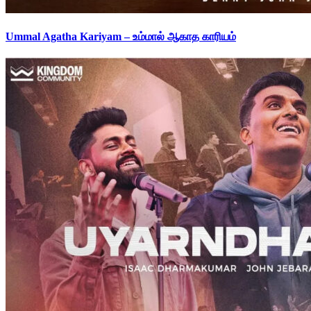
Ummal Agatha Kariyam – உம்மால் ஆகாத காரியம்