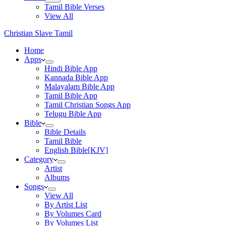
Tamil Bible Verses
View All
Christian Slave Tamil
Home
Apps
Hindi Bible App
Kannada Bible App
Malayalam Bible App
Tamil Bible App
Tamil Christian Songs App
Telugu Bible App
Bible
Bible Details
Tamil Bible
English Bible[KJV]
Category
Artist
Albums
Songs
View All
By Artist List
By Volumes Card
By Volumes List