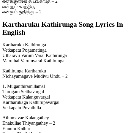
எனக்குள்ளே தியங்காதே – 2
என்னும் காத்திரு
என்னும் துதித்து – 2
Kartharuku Kathirunga Song Lyrics In
English
Kartharuku Kathirunga
Vetkapatu Pogamatinga
Utharavu Varum Varai Kathirunga
Maruthal Varumvarai Kathirunga
Kathirunga Kartharuku
Nichayamagave Mudivu Undu – 2
1. Muganthiramillamal
Throgam Seithavargal
Vetkapatu Kalanguvargal
Kartharukaga Kathirupavargal
Vetkapatu Povathilla
Athumavae Kalangathey
Enakullae Thiyangathey – 2
Ennum Kathiri