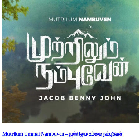
Mutrilum Ummai Nambuven – முற்றிலும் உம்மை நம்புவேன்