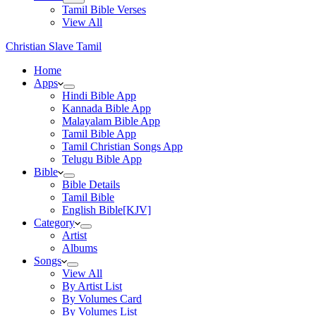
Tamil Bible Verses
View All
Christian Slave Tamil
Home
Apps
Hindi Bible App
Kannada Bible App
Malayalam Bible App
Tamil Bible App
Tamil Christian Songs App
Telugu Bible App
Bible
Bible Details
Tamil Bible
English Bible[KJV]
Category
Artist
Albums
Songs
View All
By Artist List
By Volumes Card
By Volumes List