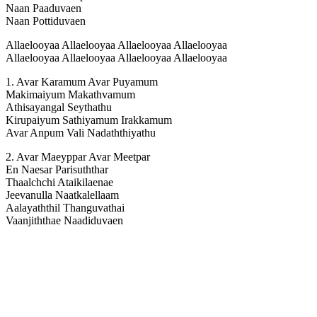
Naan Paaduvaen
Naan Pottiduvaen
Allaelooyaa Allaelooyaa Allaelooyaa Allaelooyaa
Allaelooyaa Allaelooyaa Allaelooyaa Allaelooyaa
1. Avar Karamum Avar Puyamum
Makimaiyum Makathvamum
Athisayangal Seythathu
Kirupaiyum Sathiyamum Irakkamum
Avar Anpum Vali Nadaththiyathu
2. Avar Maeyppar Avar Meetpar
En Naesar Parisuththar
Thaalchchi Ataikilaenae
Jeevanulla Naatkalellaam
Aalayaththil Thanguvathai
Vaanjiththae Naadiduvaen