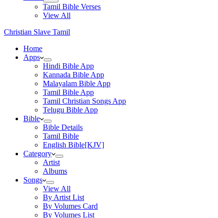
Tamil Bible Verses
View All
Christian Slave Tamil
Home
Apps
Hindi Bible App
Kannada Bible App
Malayalam Bible App
Tamil Bible App
Tamil Christian Songs App
Telugu Bible App
Bible
Bible Details
Tamil Bible
English Bible[KJV]
Category
Artist
Albums
Songs
View All
By Artist List
By Volumes Card
By Volumes List