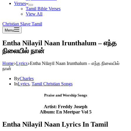
Verses
Tamil Bible Verses
View All
Christian Slave Tamil
Menu
Entha Nilayil Naan Irunthalum – எந்த
நிலையில் நான்
Home
Lyrics
Entha Nilayil Naan Irunthalum – எந்த நிலையில்
நான்
By
Charles
In
Lyrics
,
Tamil Christian Songs
Praise and Worship Songs
Artist: Freddy Joseph
Album: En Meetpar Vol 5
Entha Nilayil Naan Lyrics In Tamil