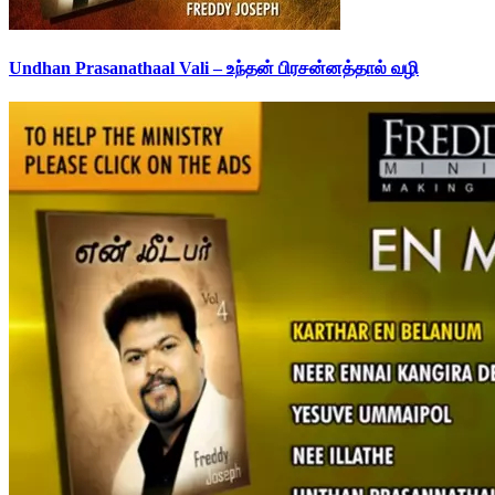
Undhan Prasanathaal Vali – உந்தன் பிரசன்னத்தால் வழி