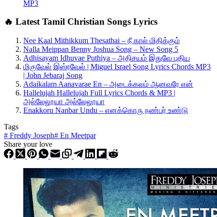
MP3
🔥 Latest Tamil Christian Songs Lyrics
Nee Kaal Mithikkum Thesathai – நீ கால் மிதிக்கும்
Nalla Meippan Benny Joshua Song – New Song 5
Adhisayam Idhuvae Puthiya – அதிசயம் இதுவே புதிய
மிகுவேல் இஸ்ரவேல் | Miguel Israel Song Lyrics Chords MP3
| John Jebaraj Song
Adaikalam Aanavarae En – அடைக்கலம் ஆனவரே என்
Hallelujah Hallelujah Full Lyrics Chords & MP3 |
அல்லேலூயா அல்லேலூயா
Enakkoru Nanbar Undu – எனக்கொரு நண்பர் உண்டு
Tags
#
Freddy Joseph
#
En Meetpar
Share your love