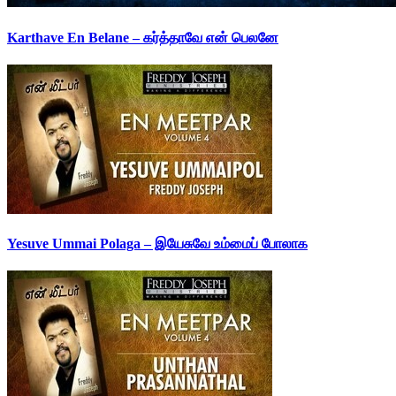
Karthave En Belane – கர்த்தாவே என் பெலனே
Yesuve Ummai Polaga – இயேசுவே உம்மைப் போலாக