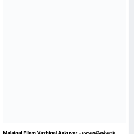
Malaigal Ellam Vazhigal Aakuvar – மலைகளெல்லாம்