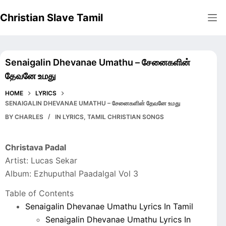
Skip
Christian Slave Tamil
to
content
Senaigalin Dhevanae Umathu – சேனைகளின்
தேவனே உமது
HOME
LYRICS
SENAIGALIN DHEVANAE UMATHU – சேனைகளின் தேவனே உமது
BY
CHARLES
IN
LYRICS
,
TAMIL CHRISTIAN SONGS
Christava Padal
Artist: Lucas Sekar
Album: Ezhuputhal Paadalgal Vol 3
Table of Contents
Senaigalin Dhevanae Umathu Lyrics In Tamil
Senaigalin Dhevanae Umathu Lyrics In