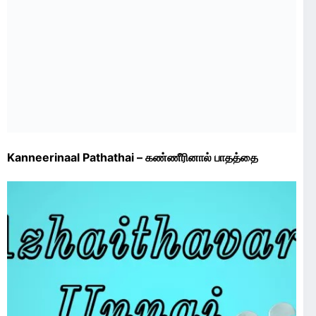
Kanneerinaal Pathathai – கண்ணீரினால் பாதத்தை