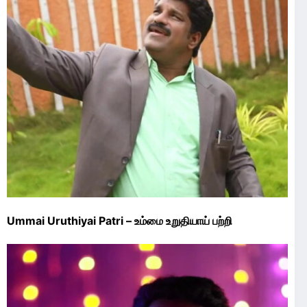
Ummai Uruthiyai Patri – உம்மை உறுதியாய் பற்றி