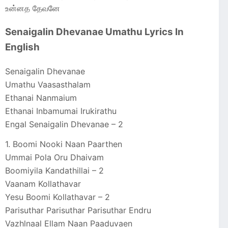
உன்னத தேவனே
Senaigalin Dhevanae Umathu Lyrics In
English
Senaigalin Dhevanae
Umathu Vaasasthalam
Ethanai Nanmaium
Ethanai Inbamumai Irukirathu
Engal Senaigalin Dhevanae – 2
1. Boomi Nooki Naan Paarthen
Ummai Pola Oru Dhaivam
Boomiyila Kandathillai – 2
Vaanam Kollathavar
Yesu Boomi Kollathavar – 2
Parisuthar Parisuthar Parisuthar Endru
Vazhlnaal Ellam Naan Paaduvaen