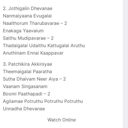
2. Jothigalin Dhevanae
Nanmaiyaana Evugalai
Naalthorum Tharubavarae – 2
Enakaga Yaavaium
Saithu Mudipavarae – 2
Thadaigalai Udaithu Kattugalai Aruthu
Anuthinam Ennai Kaappavar
3. Patchikira Akkiniyae
Theemaigalai Paaratha
Sutha Dhaivam Neer Aiya – 2
Vaanam Singasanam
Boomi Paathapadi – 2
Agilamae Potruthu Potruthu Potruthu
Unnadha Dhevanae
Watch Online