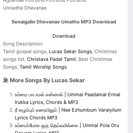
Agilamae Potruthu Potruthu Potruthu
Unnadha Dhevanae
Senaigalin Dhevanae Umathu MP3 Download
Download
Song Description:
Tamil gospel songs,
Lucas Sekar Songs
, Christmas
songs list,
Christava Padal Tamil
, Best Christmas
Songs,
Tamil Worship Songs
.
🎤 More Songs By Lucas Sekar
உம்மை பாடாமல் என்னால் | Ummai Paadamal Ennal
Irukka Lyrics, Chords & MP3
நீ எழும்பும் வரையிலும் | Nee Ezhumbum Varaiyilum
Lyrics Chords MP3
உம்மைப்போல ஒரு தெய்வமில்லை | Ummai Pola Oru