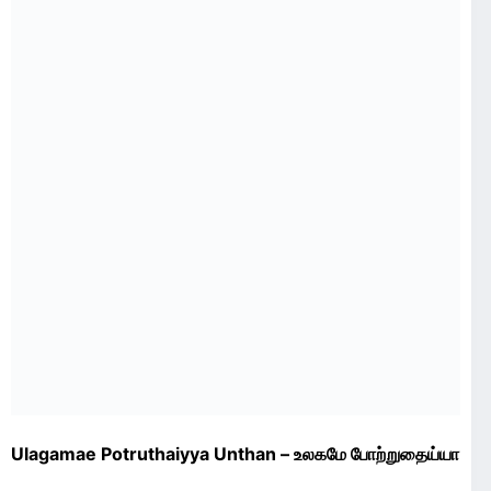
Ulagamae Potruthaiyya Unthan – உலகமே போற்றுதைய்யா