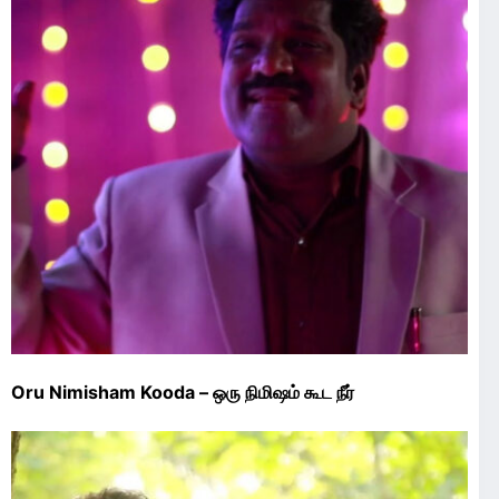
Oru Nimisham Kooda – ஒரு நிமிஷம் கூட நீர்