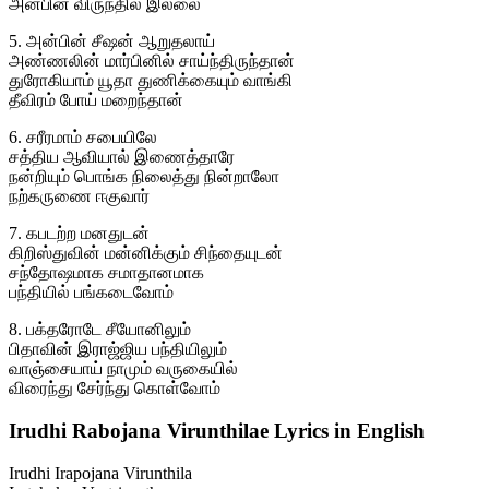
அன்பின் விருந்தில் இல்லை
5. அன்பின் சீஷன் ஆறுதலாய்
அண்ணலின் மார்பினில் சாய்ந்திருந்தான்
துரோகியாம் யூதா துணிக்கையும் வாங்கி
தீவிரம் போய் மறைந்தான்
6. சரீரமாம் சபையிலே
சத்திய ஆவியால் இணைத்தாரே
நன்றியும் பொங்க நிலைத்து நின்றாலோ
நற்கருணை ஈகுவார்
7. கபடற்ற மனதுடன்
கிறிஸ்துவின் மன்னிக்கும் சிந்தையுடன்
சந்தோஷமாக சமாதானமாக
பந்தியில் பங்கடைவோம்
8. பக்தரோடே சீயோனிலும்
பிதாவின் இராஜ்ஜிய பந்தியிலும்
வாஞ்சையாய் நாமும் வருகையில்
விரைந்து சேர்ந்து கொள்வோம்
Irudhi Rabojana Virunthilae Lyrics in English
Irudhi Irapojana Virunthila