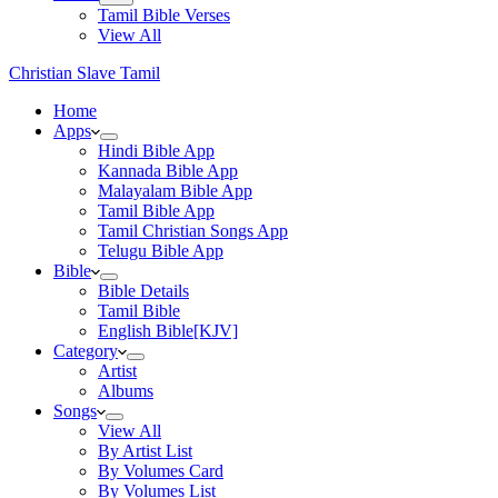
Tamil Bible Verses
View All
Christian Slave Tamil
Home
Apps
Hindi Bible App
Kannada Bible App
Malayalam Bible App
Tamil Bible App
Tamil Christian Songs App
Telugu Bible App
Bible
Bible Details
Tamil Bible
English Bible[KJV]
Category
Artist
Albums
Songs
View All
By Artist List
By Volumes Card
By Volumes List