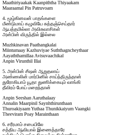
Maathiriyaakak Kaanpiththa Thiyaakam
Maaraamal Pin Patruvoam
4. மூழ்கினவன் பாதங்களை
மீண்டுமாய் கழுவியே சுத்தஞ்செய்தார்
ஆயத்தமில்லா அவிசுவாசிகள்
அன்பின் விருந்தில் இல்லை
Muzhkinavan Paathangkalai
Miintumaay Kazhuviyae Suththagncheythaar
Aayaththamillaa Avisuvaachikal
Anpin Virunthil Illai
5. அன்பின் சீஷன் ஆறுதலாய்
அண்ணலின் மார்பினில் சாய்ந்திருந்தான்
துரோகியாம் யூதா துணிக்கையும் வாங்கி
தீவிரம் போய் மறைந்தான்
Anpin Seeshan Aaruthalaay
Annalin Maarpinil Saynhthirunthaan
Thuroakiyaam Yuthaa Thunikkaiyum Vaangki
Theeviram Poay Marainthaan
6. சரீரமாம் சபையிலே
சத்திய ஆவியால் இணைத்தாரே