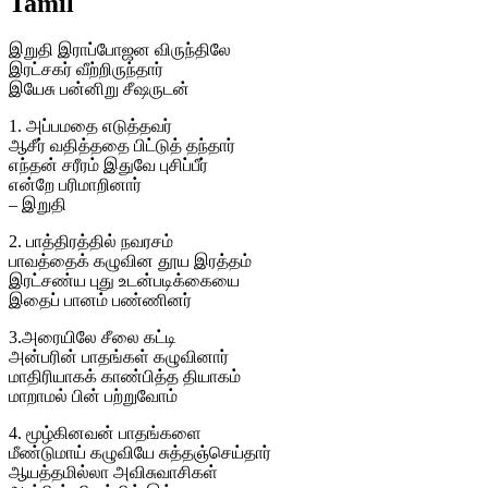
Tamil
இறுதி இராப்போஜன விருந்திலே
இரட்சகர் வீற்றிருந்தார்
இயேசு பன்னிறு சீஷருடன்
1. அப்பமதை எடுத்தவர்
ஆசீர் வதித்ததை பிட்டுத் தந்தார்
எந்தன் சரீரம் இதுவே புசிப்பீர்
என்றே பரிமாறினார்
– இறுதி
2. பாத்திரத்தில் நவரசம்
பாவத்தைக் கழுவின தூய இரத்தம்
இரட்சண்ய புது உடன்படிக்கையை
இதைப் பானம் பண்ணினர்
3.அரையிலே சீலை கட்டி
அன்பரின் பாதங்கள் கழுவினார்
மாதிரியாகக் காண்பித்த தியாகம்
மாறாமல் பின் பற்றுவோம்
4. மூழ்கினவன் பாதங்களை
மீண்டுமாய் கழுவியே சுத்தஞ்செய்தார்
ஆயத்தமில்லா அவிசுவாசிகள்