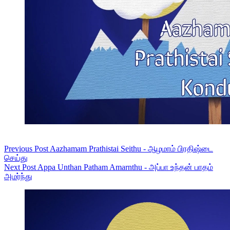
Previous
Post
Aazhamam Prathistai Seithu - ஆழமாம் பிரதிஷ்டை
செய்து
Next
Post
Appa Unthan Patham Amarnthu - அப்பா உந்தன் பாதம்
அமர்ந்து