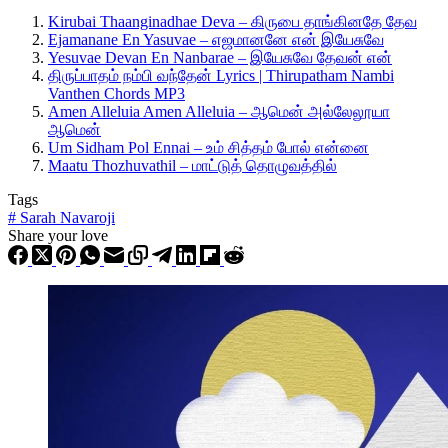
Kirubai Thaanginadhae Deva – கிருபை தாங்கினதே தேவ
Ejamanane En Yasuvae – எஜமானனே என் இயேசுவே
Yesuvae Devan En Nanbarae – இயேசுவே தேவன் என்
திருப்பாதம் நம்பி வந்தேன் Lyrics | Thirupatham Nambi
Vanthen Chords MP3
Amen Alleluia Amen Alleluia – ஆமென் அல்லேலூயா
ஆமென்
Um Sidham Pol Ennai – உம் சித்தம் போல் என்னை
Maatu Thozhuvathil – மாட்டுத் தொழுவத்தில்
Tags
#
Sarah Navaroji
Share your love