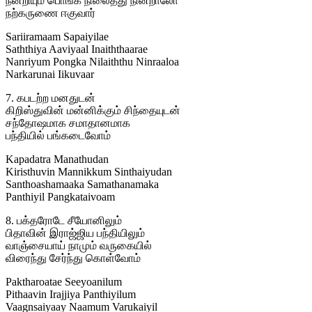
நன்றியும் பொங்க நிலைத்து நின்றாலோ
நற்கருணை ஈகுவார்
Sariiramaam Sapaiyilae
Saththiya Aaviyaal Inaiththaarae
Nanriyum Pongka Nilaiththu Ninraaloa
Narkarunai Iikuvaar
7. கபடற்ற மனதுடன்
கிறிஸ்துவின் மன்னிக்கும் சிந்தையுடன்
சந்தோஷமாக சமாதானமாக
பந்தியில் பங்கடைவோம்
Kapadatra Manathudan
Kiristhuvin Mannikkum Sinthaiyudan
Santhoashamaaka Samathanamaka
Panthiyil Pangkataivoam
8. பக்தரோடே சீயோனிலும்
பிதாவின் இராஜ்ஜிய பந்தியிலும்
வாஞ்சையாய் நாமும் வருகையில்
விரைந்து சேர்ந்து கொள்வோம்
Paktharoatae Seeyoanilum
Pithaavin Irajjiya Panthiyilum
Vaagnsaiyaay Naamum Varukaiyil