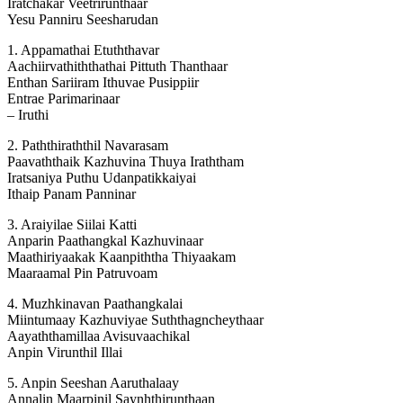
Iratchakar Veetrirunthaar
Yesu Panniru Seesharudan
1. Appamathai Etuththavar
Aachiirvathiththathai Pittuth Thanthaar
Enthan Sariiram Ithuvae Pusippiir
Entrae Parimarinaar
– Iruthi
2. Paththiraththil Navarasam
Paavaththaik Kazhuvina Thuya Iraththam
Iratsaniya Puthu Udanpatikkaiyai
Ithaip Panam Panninar
3. Araiyilae Siilai Katti
Anparin Paathangkal Kazhuvinaar
Maathiriyaakak Kaanpiththa Thiyaakam
Maaraamal Pin Patruvoam
4. Muzhkinavan Paathangkalai
Miintumaay Kazhuviyae Suththagncheythaar
Aayaththamillaa Avisuvaachikal
Anpin Virunthil Illai
5. Anpin Seeshan Aaruthalaay
Annalin Maarpinil Saynhthirunthaan