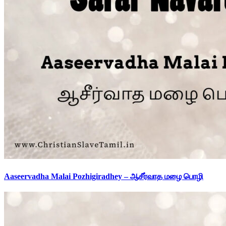
Aaseervadha Malai Pozhigiradhey – ஆசீர்வாத மழை பொழி