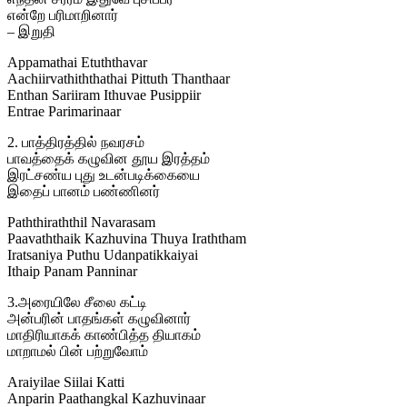
என்றே பரிமாறினார்
– இறுதி
Appamathai Etuththavar
Aachiirvathiththathai Pittuth Thanthaar
Enthan Sariiram Ithuvae Pusippiir
Entrae Parimarinaar
2. பாத்திரத்தில் நவரசம்
பாவத்தைக் கழுவின தூய இரத்தம்
இரட்சண்ய புது உடன்படிக்கையை
இதைப் பானம் பண்ணினர்
Paththiraththil Navarasam
Paavaththaik Kazhuvina Thuya Iraththam
Iratsaniya Puthu Udanpatikkaiyai
Ithaip Panam Panninar
3.அரையிலே சீலை கட்டி
அன்பரின் பாதங்கள் கழுவினார்
மாதிரியாகக் காண்பித்த தியாகம்
மாறாமல் பின் பற்றுவோம்
Araiyilae Siilai Katti
Anparin Paathangkal Kazhuvinaar