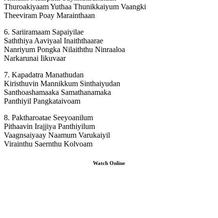
Thuroakiyaam Yuthaa Thunikkaiyum Vaangki
Theeviram Poay Marainthaan
6. Sariiramaam Sapaiyilae
Saththiya Aaviyaal Inaiththaarae
Nanriyum Pongka Nilaiththu Ninraaloa
Narkarunai Iikuvaar
7. Kapadatra Manathudan
Kiristhuvin Mannikkum Sinthaiyudan
Santhoashamaaka Samathanamaka
Panthiyil Pangkataivoam
8. Paktharoatae Seeyoanilum
Pithaavin Irajjiya Panthiyilum
Vaagnsaiyaay Naamum Varukaiyil
Virainthu Saernthu Kolvoam
Watch Online