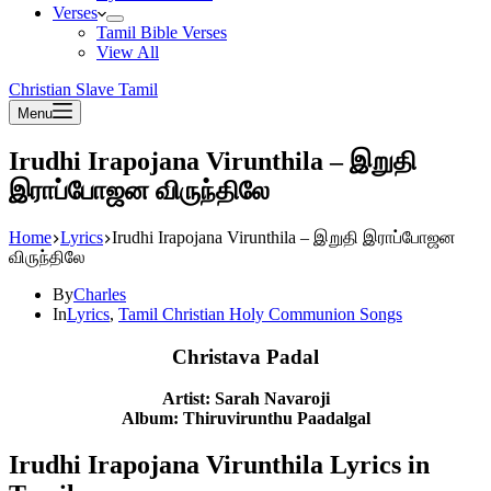
Verses
Tamil Bible Verses
View All
Christian Slave Tamil
Menu
Irudhi Irapojana Virunthila – இறுதி
இராப்போஜன விருந்திலே
Home
Lyrics
Irudhi Irapojana Virunthila – இறுதி இராப்போஜன
விருந்திலே
By
Charles
In
Lyrics
,
Tamil Christian Holy Communion Songs
Christava Padal
Artist: Sarah Navaroji
Album: Thiruvirunthu Paadalgal
Irudhi Irapojana Virunthila Lyrics in