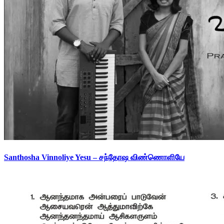
Santhosha Vinnoliye Yesu – சந்தோஷ விண்ணொளியே