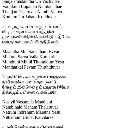
Sanjalamadaintha Un Vazhvilae
Vanjikum Logathai Nambidathae
Thanjam Tharuvar Nambi Varayo
Konjum Un Jabam Kotiduvar
2. மாறாத மெய் சமாதானம் ஈவார்
மீட்கும் சர்வ வல்ல கர்த்தரின்
மூன்றாணி மீதில் தொங்கிடும் இயேசு
மாந்தர்கள் பாவம் தீர்த்திடுவார்
Maaratha Mei Samatham Evvar
Mitkum Sarva Valla Kartharin
Mundrani Mithil Thongidum Yesu
Mantharkal Pavam Thirthiduvar
3. நாசியில் சுவாசமுள்ள மாந்தனை
நம்பினாலோ மனம் தளருவாய்
நேற்றும் இன்றென்றும் மாறாத இயேசு
நித்தமும் உன்னை கைவிடாரே
Nasiyil Vasamula Manthani
Nambinalo Manam Thalaruvai
Netrum Indrenum Maratha Yesu
Nithamum Unnai Kaivitarae
4. உன் ஜென்ம கரும வினைகளால்