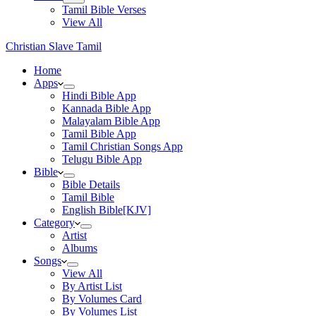
Tamil Bible Verses
View All
Christian Slave Tamil
Home
Apps
Hindi Bible App
Kannada Bible App
Malayalam Bible App
Tamil Bible App
Tamil Christian Songs App
Telugu Bible App
Bible
Bible Details
Tamil Bible
English Bible[KJV]
Category
Artist
Albums
Songs
View All
By Artist List
By Volumes Card
By Volumes List