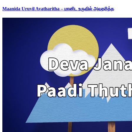
Maanida Uruvil Avatharitha – மானிட உருவில் அவதரித்த