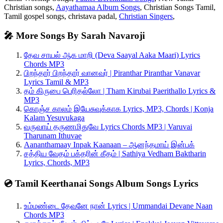
Christian songs,
Aayathamaa Album Songs
, Christian Songs Tamil,
Tamil gospel songs, christava padal,
Christian Singers
,
🎤 More Songs By Sarah Navaroji
தேவ சாயல் ஆக மாறி (Deva Saayal Aaka Maari) Lyrics
Chords MP3
பிறந்தார் பிறந்தார் வானவர் | Piranthar Piranthar Vanavar
Lyrics Tamil & MP3
தம் கிருபை பெரிதல்லோ | Tham Kirubai Paerithallo Lyrics &
MP3
கொஞ்ச காலம் இயேசுவுக்காக Lyrics, MP3, Chords | Konja
Kalam Yesuvukaga
வருவாய் தருணமிதுவே Lyrics Chords MP3 | Varuvai
Tharunam Ithuvae
Aananthamaay Inpak Kaanaan – ஆனந்தமாய் இன்பக்
சத்திய வேதம் பக்தரின் கீதம் | Sathiya Vedham Baktharin
Lyrics, Chords, MP3
💿 Tamil Keerthanai Songs Album Songs Lyrics
உம்மண்டை தேவனே நான் Lyrics | Ummandai Devane Naan
Chords MP3