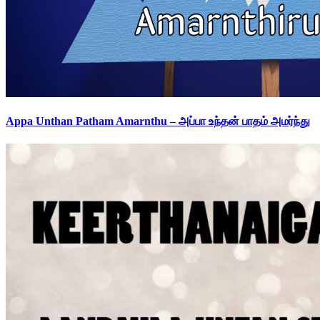
Appa Unthan Patham Amarnthu – அப்பா உந்தன் பாதம் அமர்ந்து