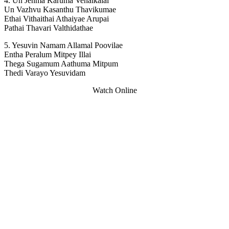
4. Un Jenma Karuma Venaikalal
Un Vazhvu Kasanthu Thavikumae
Ethai Vithaithai Athaiyae Arupai
Pathai Thavari Valthidathae
5. Yesuvin Namam Allamal Poovilae
Entha Peralum Mitpey Illai
Thega Sugamum Aathuma Mitpum
Thedi Varayo Yesuvidam
Watch Online