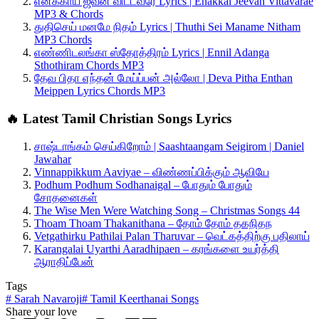
எனக்காய் ஜீவன் விட்டவரே Lyrics | Enakkai Jeevan Vittavarae
MP3 & Chords
துதிசெய் மனமே நிதம் Lyrics | Thuthi Sei Maname Nitham
MP3 Chords
எண்ணிடலங்கா ஸ்தோத்திரம் Lyrics | Ennil Adanga
Sthothiram Chords MP3
தேவ பிதா எந்தன் மேய்ப்பன் அல்லோ | Deva Pitha Enthan
Meippen Lyrics Chords MP3
🔥 Latest Tamil Christian Songs Lyrics
சாஷ்டாங்கம் செய்கிறோம் | Saashtaangam Seigirom | Daniel
Jawahar
Vinnappikkum Aaviyae – விண்ணப்பிக்கும் ஆவியே
Podhum Podhum Sodhanaigal – போதும் போதும்
சோதனைகள்
The Wise Men Were Watching Song – Christmas Songs 44
Thoam Thoam Thakanithana – தோம் தோம் தகநிதந
Vetgathirku Pathilai Palan Tharuvar – வெட்கத்திற்கு பதிலாய்
Karangalai Uyarthi Aaradhipaen – கரங்களை உயர்த்தி
ஆராதிப்பேன்
Tags
#
Sarah Navaroji
#
Tamil Keerthanai Songs
Share your love