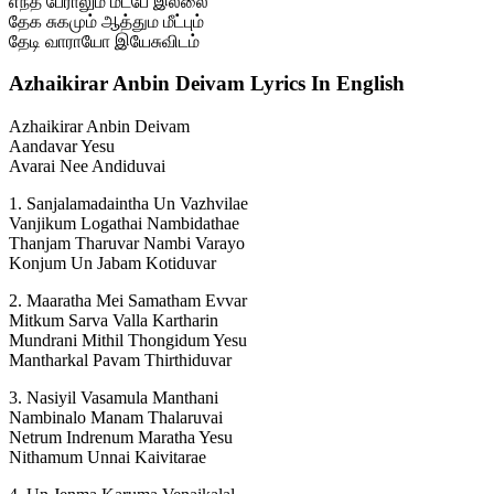
எந்த பேராலும் மீட்பே இல்லை
தேக சுகமும் ஆத்தும மீட்பும்
தேடி வாராயோ இயேசுவிடம்
Azhaikirar Anbin Deivam Lyrics In English
Azhaikirar Anbin Deivam
Aandavar Yesu
Avarai Nee Andiduvai
1. Sanjalamadaintha Un Vazhvilae
Vanjikum Logathai Nambidathae
Thanjam Tharuvar Nambi Varayo
Konjum Un Jabam Kotiduvar
2. Maaratha Mei Samatham Evvar
Mitkum Sarva Valla Kartharin
Mundrani Mithil Thongidum Yesu
Mantharkal Pavam Thirthiduvar
3. Nasiyil Vasamula Manthani
Nambinalo Manam Thalaruvai
Netrum Indrenum Maratha Yesu
Nithamum Unnai Kaivitarae