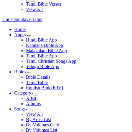
Tamil Bible Verses
View All
Christian Slave Tamil
Home
Apps
Hindi Bible App
Kannada Bible App
Malayalam Bible App
Tamil Bible App
Tamil Christian Songs App
Telugu Bible App
Bible
Bible Details
Tamil Bible
English Bible[KJV]
Category
Artist
Albums
Songs
View All
By Artist List
By Volumes Card
By Volumes List