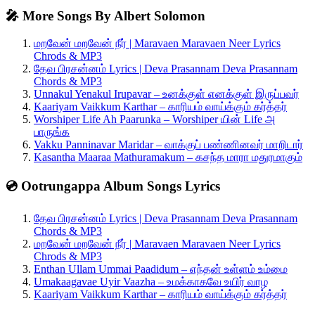
🎤 More Songs By Albert Solomon
மறவேன் மறவேன் நீர் | Maravaen Maravaen Neer Lyrics
Chrods & MP3
தேவ பிரசன்னம் Lyrics | Deva Prasannam Deva Prasannam
Chords & MP3
Unnakul Yenakul Irupavar – உனக்குள் எனக்குள் இருப்பவர்
Kaariyam Vaikkum Karthar – காரியம் வாய்க்கும் கர்த்தர்
Worshiper Life Ah Paarunka – Worshiper யின் Life அ
பாருங்க
Vakku Panninavar Maridar – வாக்குப் பண்ணினவர் மாறிடார்
Kasantha Maaraa Mathuramakum – கசந்த மாரா மதுரமாகும்
💿 Ootrungappa Album Songs Lyrics
தேவ பிரசன்னம் Lyrics | Deva Prasannam Deva Prasannam
Chords & MP3
மறவேன் மறவேன் நீர் | Maravaen Maravaen Neer Lyrics
Chrods & MP3
Enthan Ullam Ummai Paadidum – எந்தன் உள்ளம் உம்மை
Umakaagavae Uyir Vaazha – உமக்காகவே உயிர் வாழ
Kaariyam Vaikkum Karthar – காரியம் வாய்க்கும் கர்த்தர்