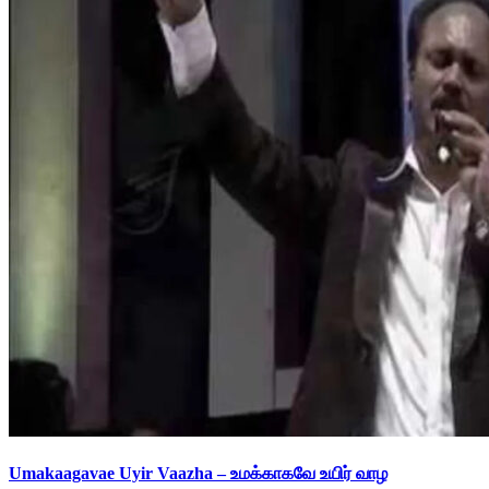
Umakaagavae Uyir Vaazha – உமக்காகவே உயிர் வாழ