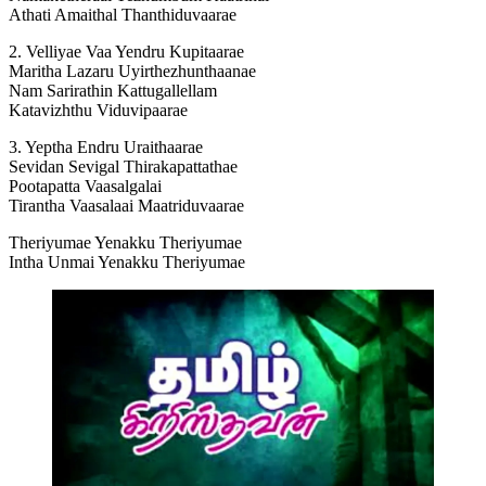
Athati Amaithal Thanthiduvaarae
2. Velliyae Vaa Yendru Kupitaarae
Maritha Lazaru Uyirthezhunthaanae
Nam Sarirathin Kattugallellam
Katavizhthu Viduvipaarae
3. Yeptha Endru Uraithaarae
Sevidan Sevigal Thirakapattathae
Pootapatta Vaasalgalai
Tirantha Vaasalaai Maatriduvaarae
Theriyumae Yenakku Theriyumae
Intha Unmai Yenakku Theriyumae