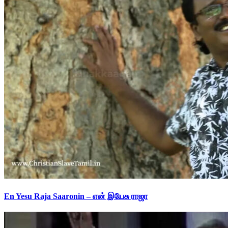
En Yesu Raja Saaronin – என் இயேசு ராஜா