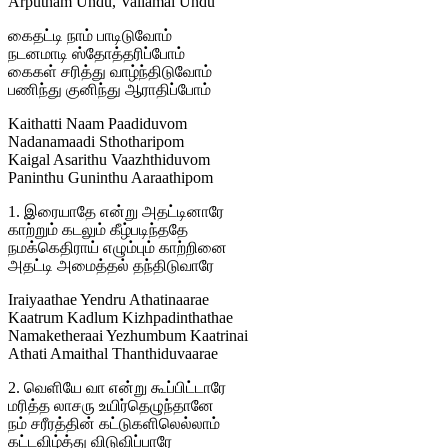
Arputham Undu, Vallamai Undu
கைதட்டி நாம் பாடிடுவோம்
நடனமாடி ஸ்தோத்தரிப்போம்
கைகள் சரித்து வாழ்ந்திடுவோம்
பணிந்து குனிந்து ஆராதிப்போம்
Kaithatti Naam Paadiduvom
Nadanamaadi Sthotharipom
Kaigal Asarithu Vaazhthiduvom
Paninthu Guninthu Aaraathipom
1. இரையாதே என்று அதட்டினாரே
காற்றும் கடலும் கீழ்படிந்ததே
நமக்கெதிராய் எழும்பும் காற்றினை
அதட்டி அமைத்தல் தந்திடுவாரே
Iraiyaathae Yendru Athatinaarae
Kaatrum Kadlum Kizhpadinthathae
Namaketheraai Yezhumbum Kaatrinai
Athati Amaithal Thanthiduvaarae
2. வெளியே வா என்று கூப்பிட்டாரே
மரித்த லாசரு உயிர்தெழுந்தானே
நம் சரீரத்தின் கட்டுகளிலெல்லாம்
கட்டவிழ்த்து விடுவிப்பாரே