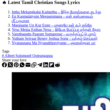
🔥 Latest Tamil Christian Songs Lyrics
Intha Mekangkalai Kadanthu – இந்த மேகங்களை கடந்து
En Kanmalaiyum Meeparumana – என் கன்மலையும்
மீட்பருமான
Maraname Un Kur Enge – மரணமே உன் கூர் எங்கே
Yesu Meipa Enthan Nesa – இயேசு மேய்ப்பா எந்தன் நேசா
Varuthapattu Paaram Sumaporae – வருத்தப்பட்டு பாரம்
Yutham Seivaar Benny Joshua Song – யுத்தம் செய்வார்
Nyanasnana Ma Nyanathiraviyame – ஞானஸ்நான மா
Tags
#
Albert Solomon
#
Ootrungappa
Share your love