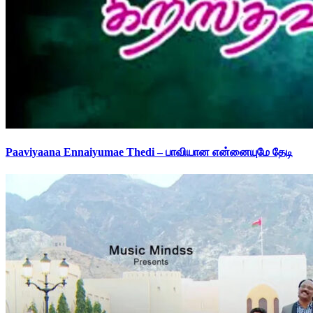
Paaviyaana Ennaiyumae Thedi – பாவியான என்னையுமே தேடி