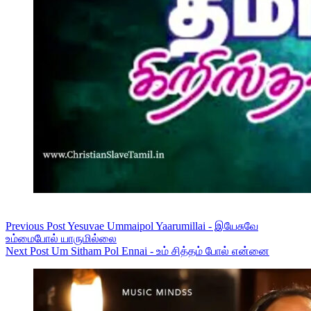
Previous
Post
Yesuvae Ummaipol Yaarumillai - இயேசுவே
உம்மைபோல் யாருமில்லை
Next
Post
Um Sitham Pol Ennai - உம் சித்தம் போல் என்னை