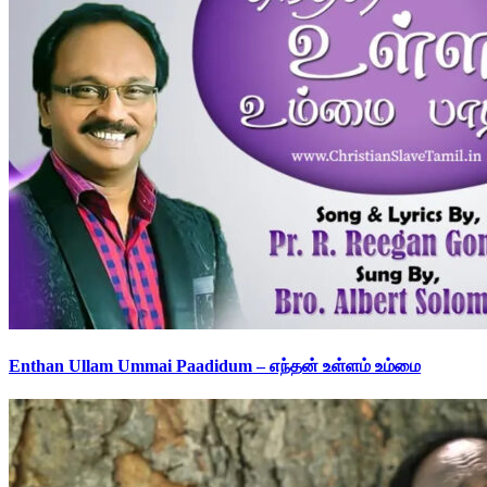
Enthan Ullam Ummai Paadidum – எந்தன் உள்ளம் உம்மை