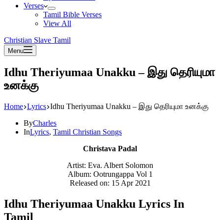
Verses
Tamil Bible Verses
View All
Christian Slave Tamil
Menu
Idhu Theriyumaa Unakku – இது தெரியுமா
உனக்கு
Home
Lyrics
Idhu Theriyumaa Unakku – இது தெரியுமா உனக்கு
By
Charles
In
Lyrics
,
Tamil Christian Songs
Christava Padal
Artist: Eva. Albert Solomon
Album: Ootrungappa Vol 1
Released on: 15 Apr 2021
Idhu Theriyumaa Unakku Lyrics In
Tamil