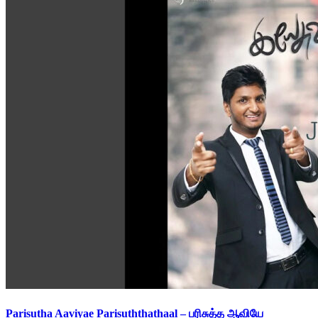
Parisutha Aaviyae Parisuththathaal – பரிசுத்த ஆவியே