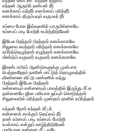
எந்தன் கோட்டை எந்தன் தஞ்சம்
எந்தன் ஆருயிர் நண்பன் நீர்
எனக்காய் வந்தீர் எனக்காய் மரித்தீர்
எனக்காய் திரும்பவும் வருபவர் நீர்
உம்மை போல இவ்வுலகில் யாருமில்லையே
உம்மைப் பாடி போற்றி உயர்த்திடுவேன்
இயேசு பிறந்தார் பிறந்தார் எனக்காகவே
சிலுவை சுமந்தார் மரித்தார் எனக்காகவே
உயிர்த்தெழுந்தார் எழுந்தார் எனக்காகவே
மீண்டும் வருவார் வருவார் எனக்காகவே
இரண்டாயிரம் ஆண்டுகளுக்கு முன்பாக
பெத்தலஹேம் நகரின் மாட்டுத் தொழுவத்தில்
விண்ணை விட்டு மண்ணில் வந்து
பிறந்தார் இயேசு பிறந்தார்
உன்னையும் என்னையும் பாவத்தில் இருந்து மீட்க
தன்னையே ஜீவா பலியாக ஒப்புக் கொடுத்தார்
சிலுவையில் மரித்தார் மூன்றாம் நாளில் உயிர்த்தார்
எந்தன் நேசர் எந்தன் மீட்பர்
என்னைக் காக்கும் தெய்வம் நீர்
நான் உம்மைப் பாடி உம்மைப் போற்றி
உமக்காய் என்றும் வாழ்ந்திடுவேன்
பாவியான என்னை மீட்டவரே