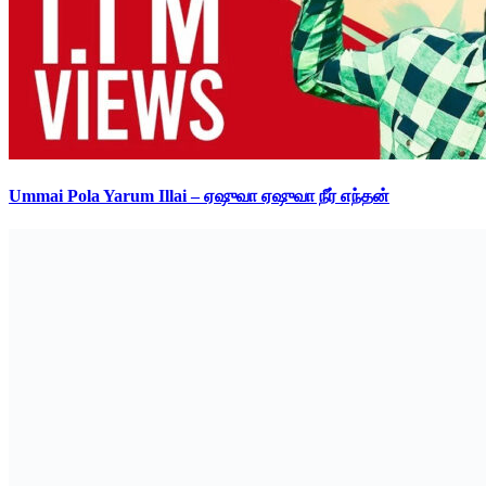
Ummai Pola Yarum Illai – ஏஷுவா ஏஷுவா நீர் எந்தன்