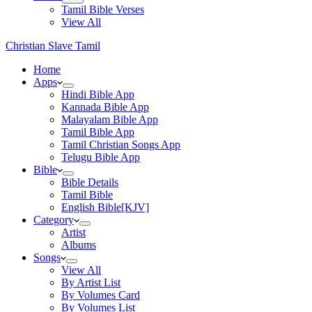
Tamil Bible Verses
View All
Christian Slave Tamil
Home
Apps
Hindi Bible App
Kannada Bible App
Malayalam Bible App
Tamil Bible App
Tamil Christian Songs App
Telugu Bible App
Bible
Bible Details
Tamil Bible
English Bible[KJV]
Category
Artist
Albums
Songs
View All
By Artist List
By Volumes Card
By Volumes List