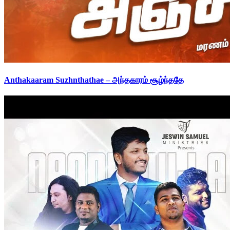
Anthakaaram Suzhnthathae – அந்தகாரம் சூழ்ந்ததே