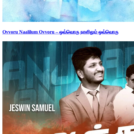
Ovvoru Naalilum Ovvoru – ஒவ்வொரு நாளிலும் ஒவ்வொரு