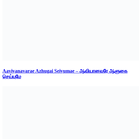
Aaviyanavarae Azhugai Seiyumae – ஆவியானவரே ஆளுகை
செய்யுமே