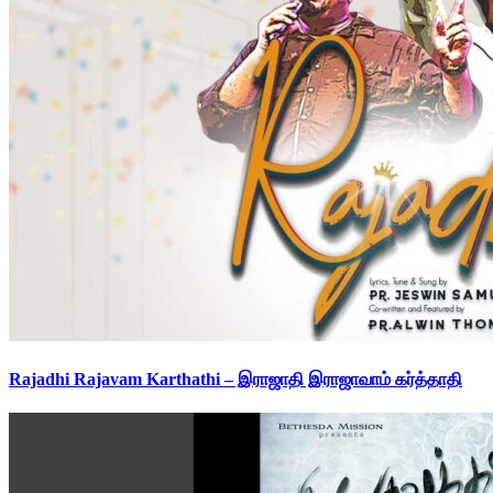
Rajadhi Rajavam Karthathi – இராஜாதி இராஜாவாம் கர்த்தாதி