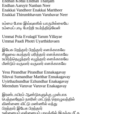
Endhan Kottai Endhan Thanjam
Endhan Aaruyir Nanban Neer
Enakkai Vandheer Enakkai Maritheer
Enakkai Thirumbhavum Varubavar Neer
உம்மை போல இவ்வுலகில் யாருமில்லையே
உம்மைப் பாடி போற்றி உயர்த்திடுவேன்
Ummai Pola Evulagil Yarum Yillayae
Ummai Paadi Photri Uyarthiduvaen
இயேசு பிறந்தார் பிறந்தார் எனக்காகவே
சிலுவை சுமந்தார் மரித்தார் எனக்காகவே
உயிர்த்தெழுந்தார் எழுந்தார் எனக்காகவே
மீண்டும் வருவார் வருவார் எனக்காகவே
Yesu Pirandhar Pirandhar Ennakagavay
Siluvai Sumandhar Marithar Ennakagavay
Uyirthazhundhar Ezhundhar Enakagavay
Meendum Varuvar Varuvar Enakagavay
இரண்டாயிரம் ஆண்டுகளுக்கு முன்பாக
பெத்தலஹேம் நகரின் மாட்டுத் தொழுவத்தில்
விண்ணை விட்டு மண்ணில் வந்து
பிறந்தார் இயேசு பிறந்தார்
உன்னையும் என்னையும் பாவத்தில் இருந்து மீட்க