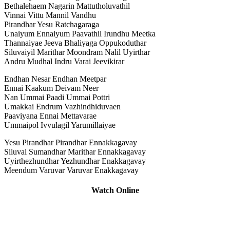
Bethalehaem Nagarin Mattutholuvathil
Vinnai Vittu Mannil Vandhu
Pirandhar Yesu Ratchagaraga
Unaiyum Ennaiyum Paavathil Irundhu Meetka
Thannaiyae Jeeva Bhaliyaga Oppukoduthar
Siluvaiyil Marithar Moondram Nalil Uyirthar
Andru Mudhal Indru Varai Jeevikirar
Endhan Nesar Endhan Meetpar
Ennai Kaakum Deivam Neer
Nan Ummai Paadi Ummai Pottri
Umakkai Endrum Vazhindhiduvaen
Paaviyana Ennai Mettavarae
Ummaipol Ivvulagil Yarumillaiyae
Yesu Pirandhar Pirandhar Ennakkagavay
Siluvai Sumandhar Marithar Ennakkagavay
Uyirthezhundhar Yezhundhar Enakkagavay
Meendum Varuvar Varuvar Enakkagavay
Watch Online