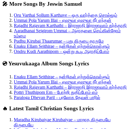
🎤 More Songs By Jeswin Samuel
Oru Varthai Sollum Karthave – ஒரு வார்த்தை சொல்லும்
Ummai Pola Yarum Illai – ஏஷுவா ஏஷுவா நீர் எந்தன்
Rajadhi Rajavam Karthathi – இராஜாதி இராஜாவாம் கர்த்தாதி
Aaradhanai Seigirom Ummai – ஆராதனை செய்கின்றோம்
உம்மை
Pudhu Kirubai Thaarumae – புது கிருபை தாருமே
Enaku Ellam Seithirae – நன்றிகள் ஏற்றுக்கொள்ளும்
Ondru Kudi Aarathipom – ஒன்று கூடி ஆராதிப்போம்
💿 Yesuvukaaga Album Songs Lyrics
Enaku Ellam Seithirae – நன்றிகள் ஏற்றுக்கொள்ளும்
Ummai Pola Yarum Illai – ஏஷுவா ஏஷுவா நீர் எந்தன்
Rajadhi Rajavam Karthathi – இராஜாதி இராஜாவாம் கர்த்தாதி
Pottri Thuthipom Em – போற்றி துதிப்போம் எம்
Paraloga Dhevan Paril – பரலோக தேவன் பாரில்
🔥 Latest Tamil Christian Songs Lyrics
Maradha Kirubaiyae Kirubaiyae – மாறாத கிருபையே
கிருபையே