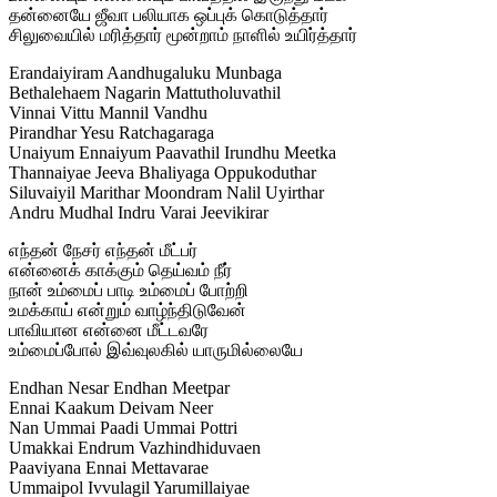
தன்னையே ஜீவா பலியாக ஒப்புக் கொடுத்தார்
சிலுவையில் மரித்தார் மூன்றாம் நாளில் உயிர்த்தார்
Erandaiyiram Aandhugaluku Munbaga
Bethalehaem Nagarin Mattutholuvathil
Vinnai Vittu Mannil Vandhu
Pirandhar Yesu Ratchagaraga
Unaiyum Ennaiyum Paavathil Irundhu Meetka
Thannaiyae Jeeva Bhaliyaga Oppukoduthar
Siluvaiyil Marithar Moondram Nalil Uyirthar
Andru Mudhal Indru Varai Jeevikirar
எந்தன் நேசர் எந்தன் மீட்பர்
என்னைக் காக்கும் தெய்வம் நீர்
நான் உம்மைப் பாடி உம்மைப் போற்றி
உமக்காய் என்றும் வாழ்ந்திடுவேன்
பாவியான என்னை மீட்டவரே
உம்மைப்போல் இவ்வுலகில் யாருமில்லையே
Endhan Nesar Endhan Meetpar
Ennai Kaakum Deivam Neer
Nan Ummai Paadi Ummai Pottri
Umakkai Endrum Vazhindhiduvaen
Paaviyana Ennai Mettavarae
Ummaipol Ivvulagil Yarumillaiyae