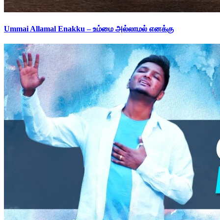
Ummai Allamal Enakku – உம்மை அல்லாமல் எனக்கு