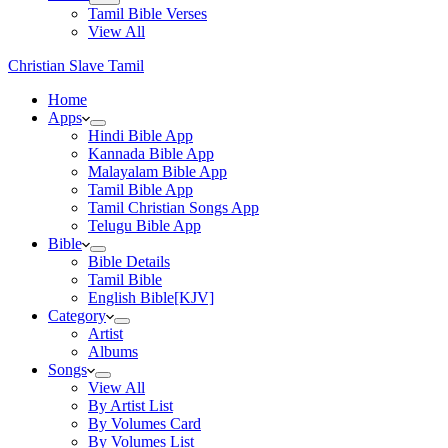
Tamil Bible Verses
View All
Christian Slave Tamil
Home
Apps
Hindi Bible App
Kannada Bible App
Malayalam Bible App
Tamil Bible App
Tamil Christian Songs App
Telugu Bible App
Bible
Bible Details
Tamil Bible
English Bible[KJV]
Category
Artist
Albums
Songs
View All
By Artist List
By Volumes Card
By Volumes List