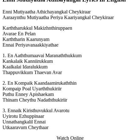
Enni Mutiyaatha Athichayangkal Cheykiraar
Aaraaynthu Mutiyaatha Periya Kaariyangkal Cheykiraar
Karththarukkul Makizhnthiruppaen
Avarae En Pelan
Karththarin Kaarunyam
Ennai Periyavanaakkiyathae
1. En Aaththumaavai Maranaththukkum
Kankalaik Kanniirukkum
Kaalkalai Idaralukkum
Thappuvikkum Thaevan Avar
2. En Kompaik Kaandaamirukaththin
Kompaip Poal Uyarththukiriir
Puthu Enney Apishaekam
Thinam Cheythu Nadaththukiriir
3. Ennaik Kiristhuvukkul Avarotu
Uyirotu Ezhuppinaar
Unnathangkalil Ennai
Utkaaravum Cheythaar
Watch Online