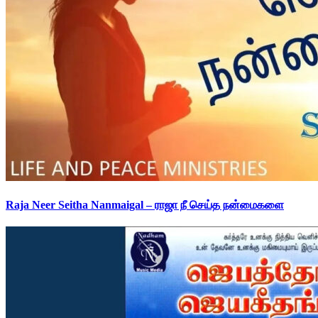
Raja Neer Seitha Nanmaigal – ராஜா நீ செய்த நன்மைகளை