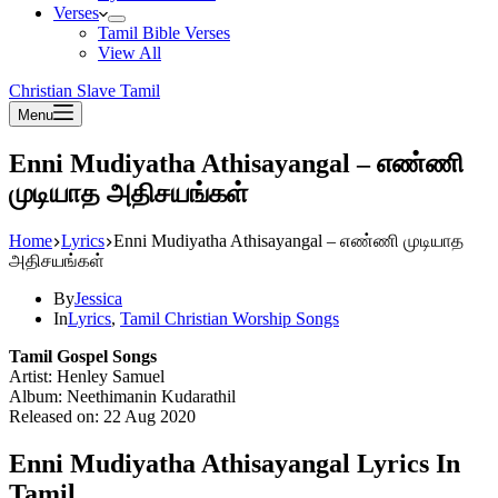
Verses
Tamil Bible Verses
View All
Christian Slave Tamil
Menu
Enni Mudiyatha Athisayangal – எண்ணி
முடியாத அதிசயங்கள்
Home
Lyrics
Enni Mudiyatha Athisayangal – எண்ணி முடியாத
அதிசயங்கள்
By
Jessica
In
Lyrics
,
Tamil Christian Worship Songs
Tamil Gospel Songs
Artist: Henley Samuel
Album: Neethimanin Kudarathil
Released on: 22 Aug 2020
Enni Mudiyatha Athisayangal Lyrics In
Tamil