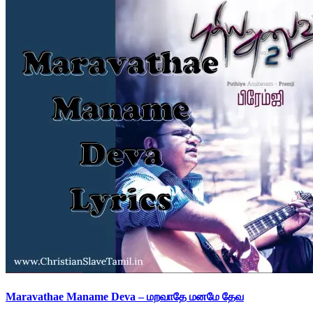
Maravathae Maname Deva – மறவாதே மனமே தேவ