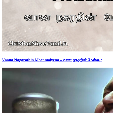
Vaana Nagarathin Meanmaiyena – வான நகரதின் மேன்மை