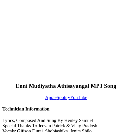
Enni Mudiyatha Athisayangal MP3 Song
Apple
Spotify
YouTube
Technician Information
Lyrics, Composed And Sung By Henley Samuel
Special Thanks To Jeevan Patrick & Vijay Pradosh
Vocals: Giftson Durai, Shobiashika, Jenita Shilo