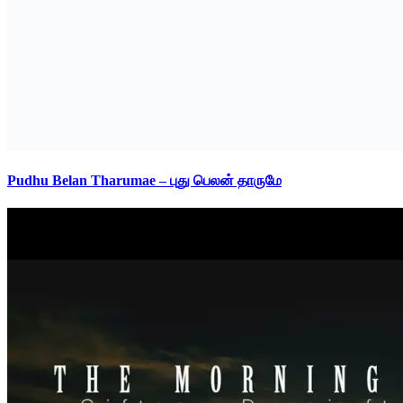
Pudhu Belan Tharumae – புது பெலன் தாருமே