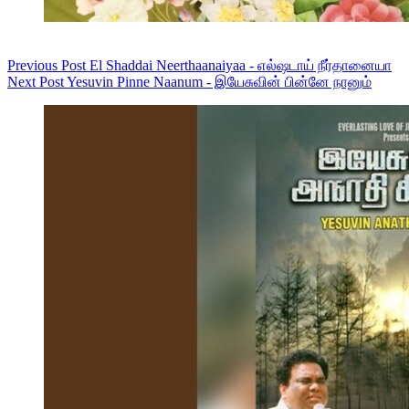
Previous
Post
El Shaddai Neerthaanaiyaa - எல்ஷடாய் நீர்தானையா
Next
Post
Yesuvin Pinne Naanum - இயேசுவின் பின்னே நானும்