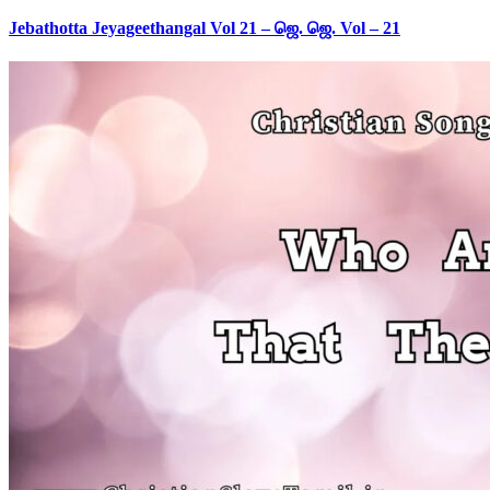
Jebathotta Jeyageethangal Vol 21 – ஜெ. ஜெ. Vol – 21