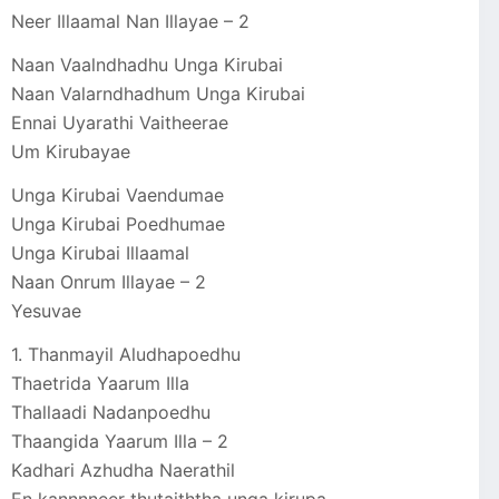
Neer Illaamal Nan Illayae – 2
Naan Vaalndhadhu Unga Kirubai
Naan Valarndhadhum Unga Kirubai
Ennai Uyarathi Vaitheerae
Um Kirubayae
Unga Kirubai Vaendumae
Unga Kirubai Poedhumae
Unga Kirubai Illaamal
Naan Onrum Illayae – 2
Yesuvae
1. Thanmayil Aludhapoedhu
Thaetrida Yaarum Illa
Thallaadi Nadanpoedhu
Thaangida Yaarum Illa – 2
Kadhari Azhudha Naerathil
En kannnneer thutaiththa unga kirupa