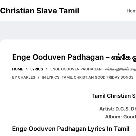
Skip
Christian Slave Tamil
Ho
to
content
Enge Ooduven Padhagan – எங்கே ஓ
HOME
LYRICS
ENGE OODUVEN PADHAGAN – எங்கே ஓடுவேன் பாத
BY
CHARLES
IN
LYRICS
,
TAMIL CHRISTIAN GOOD FRIDAY SONGS
Tamil Christian 
Artist: D.G.S. 
Album: Good
Enge Ooduven Padhagan Lyrics In Tamil