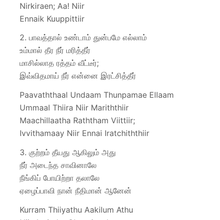
Nirkiraen; Aa! Niir
Ennaik Kuuppittiir
2. பாவத்தால் உண்டாம் துன்பமே எல்லாம்
உம்மால் தீர நீர் மரித்தீர்
மாசில்லாத ரத்தம் வீட்டீர்;
இவ்விதமாய் நீர் என்னை இரட்சித்தீர்
Paavaththaal Undaam Thunpamae Ellaam
Ummaal Thiira Niir Mariththiir
Maachillaatha Raththam Viittiir;
Ivvithamaay Niir Ennai Iratchiththiir
3. குற்றம் தீயது ஆகிலும் அது
நீர் அடைந்த சாவினாலே
நீங்கிப் போயிற்றா தலாலே
ஏழைப்பாவி நான் நீதிமான் ஆனேன்
Kurram Thiiyathu Aakilum Athu