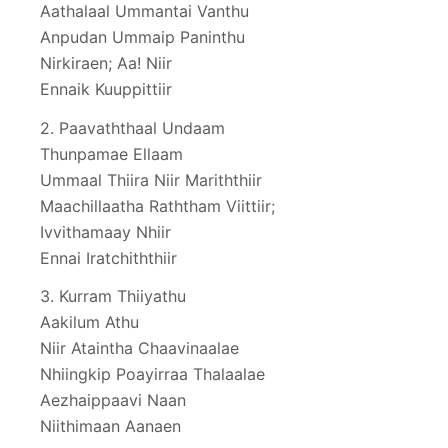
Aathalaal Ummantai Vanthu
Anpudan Ummaip Paninthu
Nirkiraen; Aa! Niir
Ennaik Kuuppittiir
2. Paavaththaal Undaam
Thunpamae Ellaam
Ummaal Thiira Niir Mariththiir
Maachillaatha Raththam Viittiir;
Ivvithamaay Nhiir
Ennai Iratchiththiir
3. Kurram Thiiyathu
Aakilum Athu
Niir Ataintha Chaavinaalae
Nhiingkip Poayirraa Thalaalae
Aezhaippaavi Naan
Niithimaan Aanaen