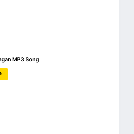
agan MP3 Song
e