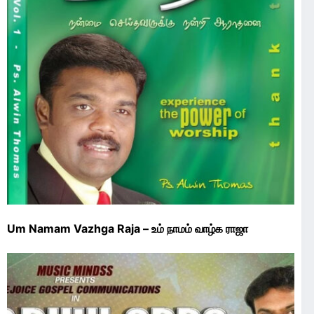
Um Namam Vazhga Raja – உம் நாமம் வாழ்க ராஜா