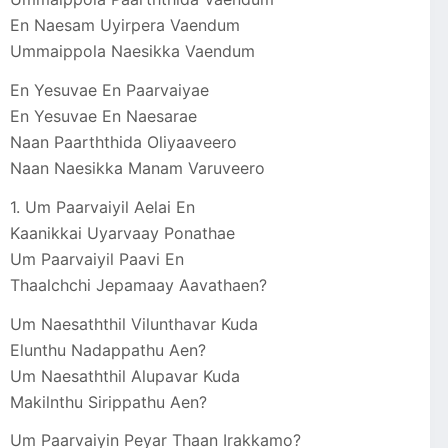
En Naesam Uyirpera Vaendum
Ummaippola Naesikka Vaendum
En Yesuvae En Paarvaiyae
En Yesuvae En Naesarae
Naan Paarththida Oliyaaveero
Naan Naesikka Manam Varuveero
1. Um Paarvaiyil Aelai En
Kaanikkai Uyarvaay Ponathae
Um Paarvaiyil Paavi En
Thaalchchi Jepamaay Aavathaen?
Um Naesaththil Vilunthavar Kuda
Elunthu Nadappathu Aen?
Um Naesaththil Alupavar Kuda
Makilnthu Sirippathu Aen?
Um Paarvaiyin Peyar Thaan Irakkamo?