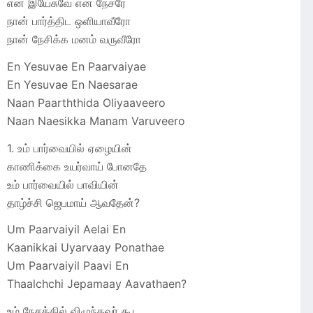
என் இயேசுவே என் நேசரே
நான் பார்த்திட ஒளியாவீரோ
நான் நேசிக்க மனம் வருவீரோ
En Yesuvae En Paarvaiyae
En Yesuvae En Naesarae
Naan Paarththida Oliyaaveero
Naan Naesikka Manam Varuveero
1. உம் பார்வையில் ஏழையின்
காணிக்கை உயர்வாய் போனதே
உம் பார்வையில் பாவியின்
தாழ்ச்சி ஜெபமாய் ஆவதேன்?
Um Paarvaiyil Aelai En
Kaanikkai Uyarvaay Ponathae
Um Paarvaiyil Paavi En
Thaalchchi Jepamaay Aavathaen?
உம் நேசத்தில் விழுந்தவர் கூட