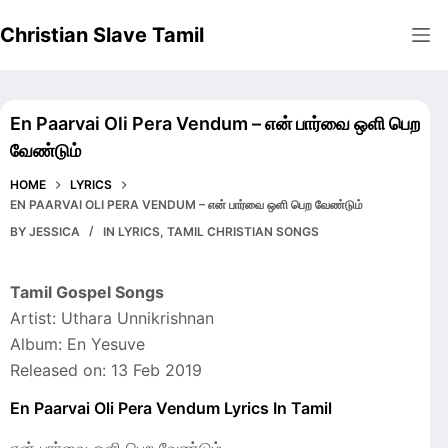
Skip
Christian Slave Tamil
to
content
En Paarvai Oli Pera Vendum – என் பார்வை ஒளி பெற
வேண்டும்
HOME
LYRICS
EN PAARVAI OLI PERA VENDUM – என் பார்வை ஒளி பெற வேண்டும்
BY
JESSICA
IN
LYRICS
,
TAMIL CHRISTIAN SONGS
Tamil Gospel Songs
Artist: Uthara Unnikrishnan
Album: En Yesuve
Released on: 13 Feb 2019
En Paarvai Oli Pera Vendum Lyrics In Tamil