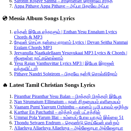
Saronin Rojave Santha – சாரோனின் ரோஜாவே சாந்த
Appa Pithave Appa Pithave – அப்பா பிதாவே அப்பா
💿 Messia Album Songs Lyrics
எந்தன் இயேசு எந்நாளும் | Enthan Yesu Ennalum Lyrics
Chords & MP3
தேவன் செய்த நன்மை ஏராளம் Lyrics | Devan Seitha Nanmai
Eralam Chords MP3
Jeevanulla Naatkalellaam Yesuvukaai MP3 Lyrics & Chords |
ஜீவனுள்ள நாட்களெல்லாம்
Yesu Rajan Vanthuvittar Lyrics MP3 | இயேசு இராஜன்
வந்துவிட்டார்
Pithave Nandri Solgirom – பிதாவே நன்றி சொல்கிறோம்
🔥 Latest Tamil Christian Songs Lyrics
Piranthar Piranthar Yesu Balan – பிறந்தார் பிறந்தார் இயேசு
Nan Sirumaium Ellimaium – நான் சிறுமையும் எளிமையும்
Vaanam Pumi Yaavum Ozhinthu – வானம் பூமி யாவும் ஒழிந்து
Karthar En Patchathil – கர்த்தர் என் பட்சத்தில்
Ummai Pola Yarum Illai – உம்மைப் போல யாரும் இல்லை 51
Thondu Seivaen Endrum – தொண்டு செய்வேன் என்றும்
Allaeluya Allaeluya Allaeluya – அல்லேலூயா அல்லேலூயா