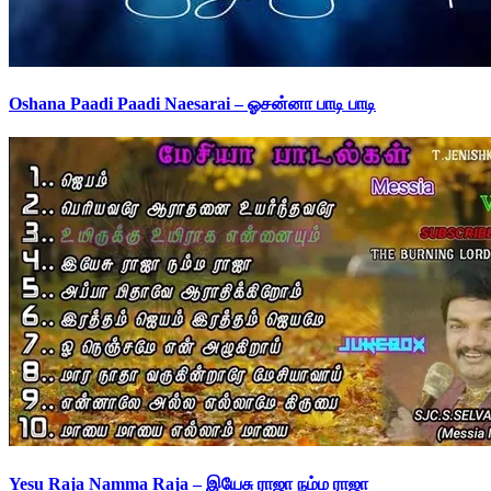
Oshana Paadi Paadi Naesarai – ஓசன்னா பாடி பாடி
Yesu Raja Namma Raja – இயேசு ராஜா நம்ம ராஜா