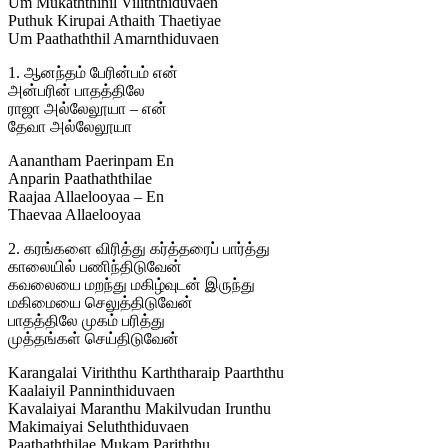
Um Mukaththinil Viliththiduvaen
Puthuk Kirupai Athaith Thaetiyae
Um Paathaththil Amarnthiduvaen
1. ஆனந்தம் பேரின்பம் என்
அன்பரின் பாதத்திலே
ராஜா அல்லேலூயா – என்
தேவா அல்லேலூயா
Aanantham Paerinpam En
Anparin Paathaththilae
Raajaa Allaelooyaa – En
Thaevaa Allaelooyaa
2. கரங்களை விரித்து கர்த்தரைப் பார்த்து
காலையில் பணிந்திடுவேன்
கவலையை மறந்து மகிழ்வுடன் இருந்து
மகிமையை செலுத்திடுவேன்
பாதத்திலே முகம் பரித்து
முத்தங்கள் செய்திடுவேன்
Karangalai Viriththu Karththaraip Paarththu
Kaalaiyil Panninthiduvaen
Kavalaiyai Maranthu Makilvudan Irunthu
Makimaiyai Seluththiduvaen
Paathaththilae Mukam Pariththu