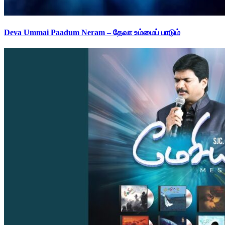
Deva Ummai Paadum Neram – தேவா உம்மைப் பாடும்