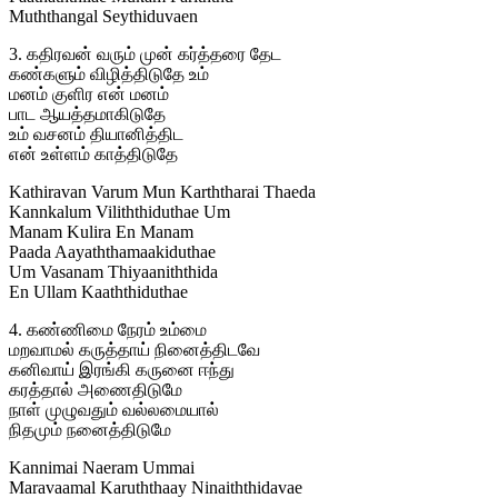
Muththangal Seythiduvaen
3. கதிரவன் வரும் முன் கர்த்தரை தேட
கண்களும் விழித்திடுதே உம்
மனம் குளிர என் மனம்
பாட ஆயத்தமாகிடுதே
உம் வசனம் தியானித்திட
என் உள்ளம் காத்திடுதே
Kathiravan Varum Mun Karththarai Thaeda
Kannkalum Viliththiduthae Um
Manam Kulira En Manam
Paada Aayaththamaakiduthae
Um Vasanam Thiyaaniththida
En Ullam Kaaththiduthae
4. கண்ணிமை நேரம் உம்மை
மறவாமல் கருத்தாய் நினைத்திடவே
கனிவாய் இரங்கி கருனை ஈந்து
கரத்தால் அணைதிடுமே
நாள் முழுவதும் வல்லமையால்
நிதமும் நனைத்திடுமே
Kannimai Naeram Ummai
Maravaamal Karuththaay Ninaiththidavae