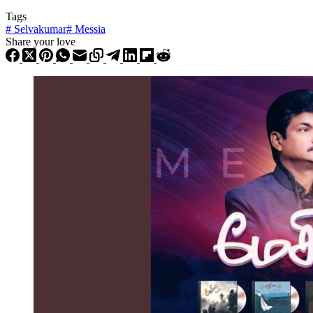
Tags
#
Selvakumar
#
Messia
Share your love