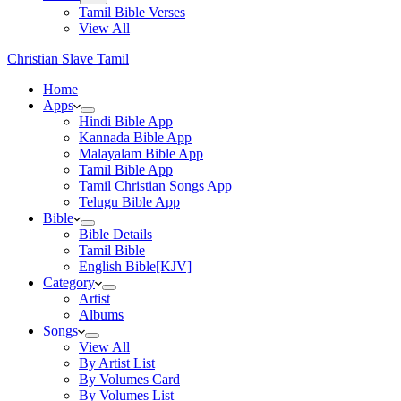
Tamil Bible Verses
View All
Christian Slave Tamil
Home
Apps
Hindi Bible App
Kannada Bible App
Malayalam Bible App
Tamil Bible App
Tamil Christian Songs App
Telugu Bible App
Bible
Bible Details
Tamil Bible
English Bible[KJV]
Category
Artist
Albums
Songs
View All
By Artist List
By Volumes Card
By Volumes List