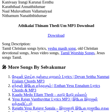
Kanivaay Irangi Karunai Eenthu
Karaththaal Annaithidumae
Naal Muluvathum Vallamaiyaal
Nithamum Nanaiththidumae
Athikalai Thinam Thedi Um MP3 Download
Download
Song Description:
Tamil Christian songs lyrics,
yeshu masih song
, old Christian
devotional songs, Jesus video songs,
Tamil Worship Songs
, Jesus
songs Tamil.
🎤 More Songs By Selvakumar
தேவன் செய்த நன்மை ஏராளம் Lyrics | Devan Seitha Nanmai
Eralam Chords MP3
எந்தன் இயேசு எந்நாளும் | Enthan Yesu Ennalum Lyrics
Chords & MP3
Kaadu Medu Ellam Thedi – காடு மேடு எல்லாம்
Yesu Rajan Vanthuvittar Lyrics MP3 | இயேசு இராஜன்
வந்துவிட்டார்
Rajathi Yesu Rajave Sagala – இராஜாதி இயேசு ராஜாவே சகல