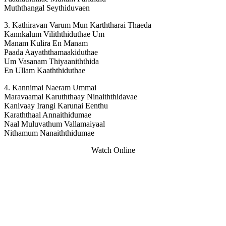
Muththangal Seythiduvaen
3. Kathiravan Varum Mun Karththarai Thaeda
Kannkalum Viliththiduthae Um
Manam Kulira En Manam
Paada Aayaththamaakiduthae
Um Vasanam Thiyaaniththida
En Ullam Kaaththiduthae
4. Kannimai Naeram Ummai
Maravaamal Karuththaay Ninaiththidavae
Kanivaay Irangi Karunai Eenthu
Karaththaal Annaithidumae
Naal Muluvathum Vallamaiyaal
Nithamum Nanaiththidumae
Watch Online