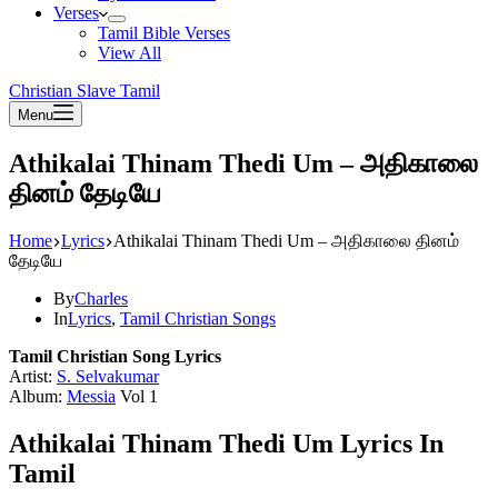
Verses
Tamil Bible Verses
View All
Christian Slave Tamil
Menu
Athikalai Thinam Thedi Um – அதிகாலை
தினம் தேடியே
Home
Lyrics
Athikalai Thinam Thedi Um – அதிகாலை தினம்
தேடியே
By
Charles
In
Lyrics
,
Tamil Christian Songs
Tamil Christian Song Lyrics
Artist:
S. Selvakumar
Album:
Messia
Vol 1
Athikalai Thinam Thedi Um Lyrics In
Tamil