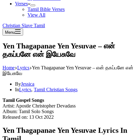
Verses
Tamil Bible Verses
View All
Christian Slave Tamil
Menu
Yen Thagapanae Yen Yesuvae – என்
தகப்பனே என் இயேசுவே
Home
Lyrics
Yen Thagapanae Yen Yesuvae – என் தகப்பனே என்
இயேசுவே
By
Jessica
In
Lyrics
,
Tamil Christian Songs
Tamil Gospel Songs
Artist: Apostle Christopher Devadass
Album: Tamil Solo Songs
Released on: 13 Oct 2022
Yen Thagapanae Yen Yesuvae Lyrics In
Tamil