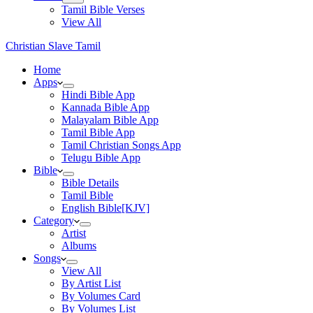
Tamil Bible Verses
View All
Christian Slave Tamil
Home
Apps
Hindi Bible App
Kannada Bible App
Malayalam Bible App
Tamil Bible App
Tamil Christian Songs App
Telugu Bible App
Bible
Bible Details
Tamil Bible
English Bible[KJV]
Category
Artist
Albums
Songs
View All
By Artist List
By Volumes Card
By Volumes List