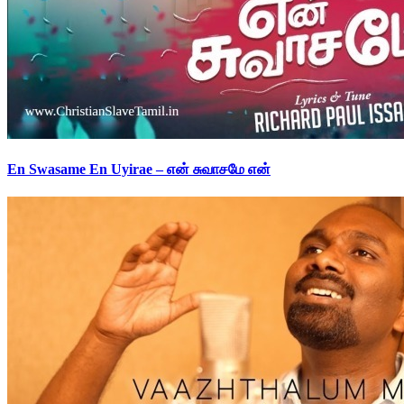
En Swasame En Uyirae – என் சுவாசமே என்