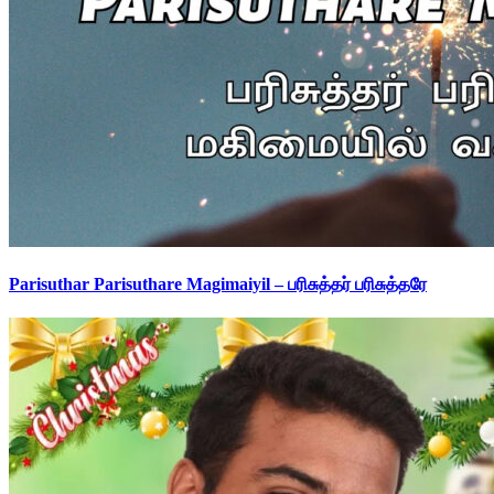
Parisuthar Parisuthare Magimaiyil – பரிசுத்தர் பரிசுத்தரே