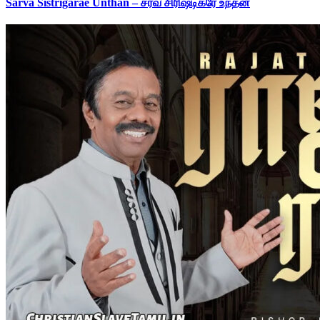
Sarva Sistrigarae Unthan – சர்வ சிரிஷ்டிகரே உந்தன்