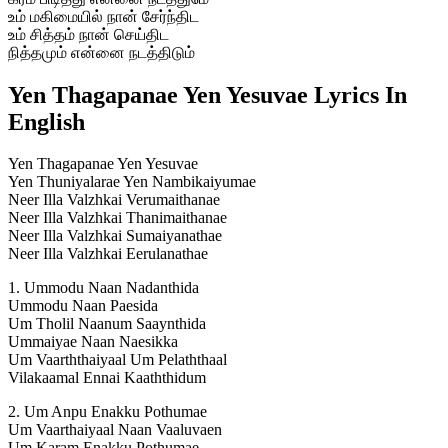
உம் மகிமையில் நான் சேர்ந்திட
உம் சித்தம் நான் செய்திட
நித்தமும் என்னை நடத்திடும்
Yen Thagapanae Yen Yesuvae Lyrics In
English
Yen Thagapanae Yen Yesuvae
Yen Thuniyalarae Yen Nambikaiyumae
Neer Illa Valzhkai Verumaithanae
Neer Illa Valzhkai Thanimaithanae
Neer Illa Valzhkai Sumaiyanathae
Neer Illa Valzhkai Eerulanathae
1. Ummodu Naan Nadanthida
Ummodu Naan Paesida
Um Tholil Naanum Saaynthida
Ummaiyae Naan Naesikka
Um Vaarththaiyaal Um Pelaththaal
Vilakaamal Ennai Kaaththidum
2. Um Anpu Enakku Pothumae
Um Vaarthaiyaal Naan Vaaluvaen
Um Karam Enakku Pothumae