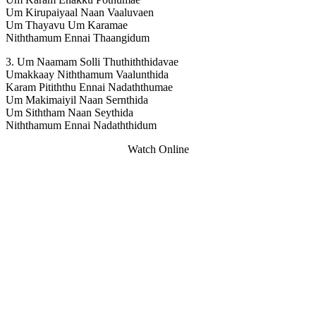
Um Kirupaiyaal Naan Vaaluvaen
Um Thayavu Um Karamae
Niththamum Ennai Thaangidum
3. Um Naamam Solli Thuthiththidavae
Umakkaay Niththamum Vaalunthida
Karam Pitiththu Ennai Nadaththumae
Um Makimaiyil Naan Sernthida
Um Siththam Naan Seythida
Niththamum Ennai Nadaththidum
Watch Online