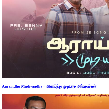
Aaraindhu Mudiyaadha – ஆராய்ந்து முடியாத அற்புதங்கள்