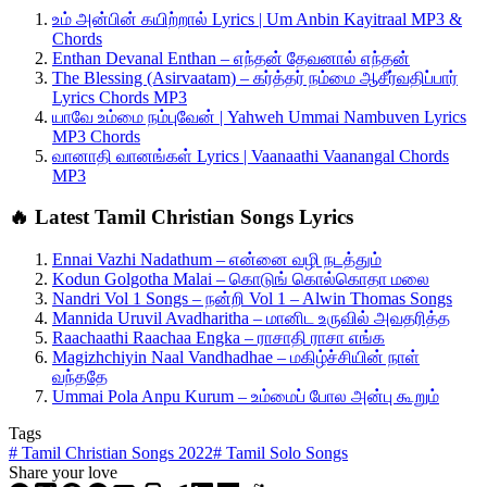
உம் அன்பின் கயிற்றால் Lyrics | Um Anbin Kayitraal MP3 &
Chords
Enthan Devanal Enthan – எந்தன் தேவனால் எந்தன்
The Blessing (Asirvaatam) – கர்த்தர் நம்மை ஆசீர்வதிப்பார்
Lyrics Chords MP3
யாவே உம்மை நம்புவேன் | Yahweh Ummai Nambuven Lyrics
MP3 Chords
வானாதி வானங்கள் Lyrics | Vaanaathi Vaanangal Chords
MP3
🔥 Latest Tamil Christian Songs Lyrics
Ennai Vazhi Nadathum – என்னை வழி நடத்தும்
Kodun Golgotha Malai – கொடுங் கொல்கொதா மலை
Nandri Vol 1 Songs – நன்றி Vol 1 – Alwin Thomas Songs
Mannida Uruvil Avadharitha – மானிட உருவில் அவதரித்த
Raachaathi Raachaa Engka – ராசாதி ராசா எங்க
Magizhchiyin Naal Vandhadhae – மகிழ்ச்சியின் நாள்
வந்ததே
Ummai Pola Anpu Kurum – உம்மைப் போல அன்பு கூறும்
Tags
#
Tamil Christian Songs 2022
#
Tamil Solo Songs
Share your love