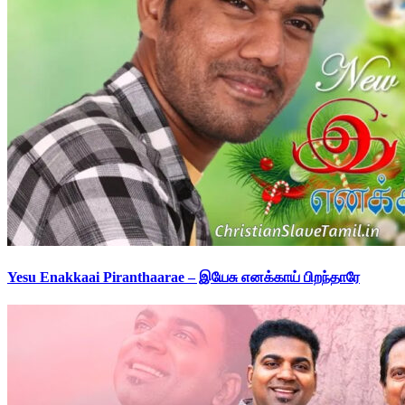
Yesu Enakkaai Piranthaarae – இயேசு எனக்காய் பிறந்தாரே