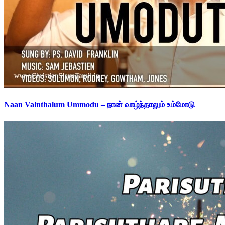
Naan Valnthalum Ummodu – நான் வாழ்ந்தாலும் உம்மோடு