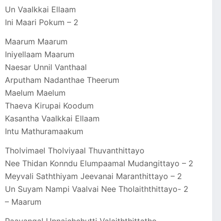
Un Vaalkkai Ellaam
Ini Maari Pokum – 2
Maarum Maarum
Iniyellaam Maarum
Naesar Unnil Vanthaal
Arputham Nadanthae Theerum
Maelum Maelum
Thaeva Kirupai Koodum
Kasantha Vaalkkai Ellaam
Intu Mathuramaakum
Tholvimael Tholviyaal Thuvanthittayo
Nee Thidan Konndu Elumpaamal Mudangittayo – 2
Meyvali Saththiyam Jeevanai Maranthittayo – 2
Un Suyam Nampi Vaalvai Nee Tholaiththittayo- 2
– Maarum
Paavangal Unnaichchutti Valaiththittatho