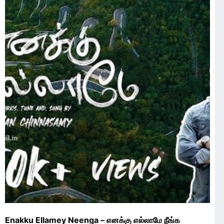
Enakku Ellamey Neenga – எனக்கு எல்லாமே நீங்க