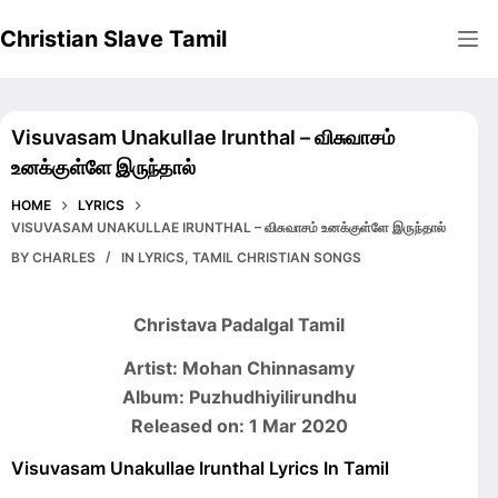
Skip
Christian Slave Tamil
to
content
Visuvasam Unakullae Irunthal – விசுவாசம்
உனக்குள்ளே இருந்தால்
HOME
LYRICS
VISUVASAM UNAKULLAE IRUNTHAL – விசுவாசம் உனக்குள்ளே இருந்தால்
BY
CHARLES
IN
LYRICS
,
TAMIL CHRISTIAN SONGS
Christava Padalgal Tamil
Artist: Mohan Chinnasamy
Album: Puzhudhiyilirundhu
Released on: 1 Mar 2020
Visuvasam Unakullae Irunthal Lyrics In Tamil