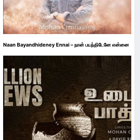
Naan Bayandhideney Ennai – நான் பயந்திடேனே என்னை