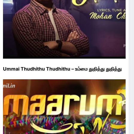
Ummai Thudhithu Thudhithu – உம்மை துதித்து துதித்து