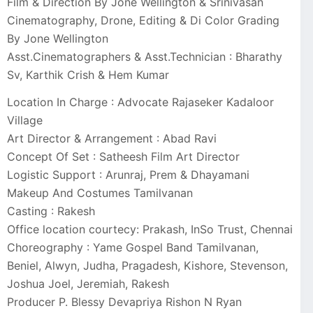
Film & Direction By Jone Wellington & Srinivasan
Cinematography, Drone, Editing & Di Color Grading
By Jone Wellington
Asst.Cinematographers & Asst.Technician : Bharathy
Sv, Karthik Crish & Hem Kumar
Location In Charge : Advocate Rajaseker Kadaloor
Village
Art Director & Arrangement : Abad Ravi
Concept Of Set : Satheesh Film Art Director
Logistic Support : Arunraj, Prem & Dhayamani
Makeup And Costumes Tamilvanan
Casting : Rakesh
Office location courtecy: Prakash, InSo Trust, Chennai
Choreography : Yame Gospel Band Tamilvanan,
Beniel, Alwyn, Judha, Pragadesh, Kishore, Stevenson,
Joshua Joel, Jeremiah, Rakesh
Producer P. Blessy Devapriya Rishon N Ryan