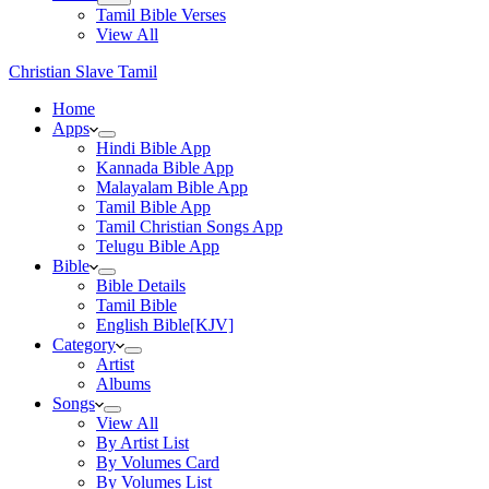
Tamil Bible Verses
View All
Christian Slave Tamil
Home
Apps
Hindi Bible App
Kannada Bible App
Malayalam Bible App
Tamil Bible App
Tamil Christian Songs App
Telugu Bible App
Bible
Bible Details
Tamil Bible
English Bible[KJV]
Category
Artist
Albums
Songs
View All
By Artist List
By Volumes Card
By Volumes List