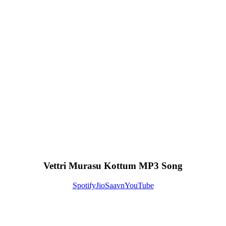
Vettri Murasu Kottum MP3 Song
Spotify
JioSaavn
YouTube