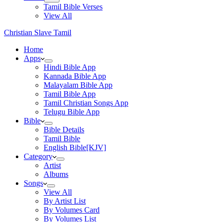
Tamil Bible Verses
View All
Christian Slave Tamil
Home
Apps
Hindi Bible App
Kannada Bible App
Malayalam Bible App
Tamil Bible App
Tamil Christian Songs App
Telugu Bible App
Bible
Bible Details
Tamil Bible
English Bible[KJV]
Category
Artist
Albums
Songs
View All
By Artist List
By Volumes Card
By Volumes List