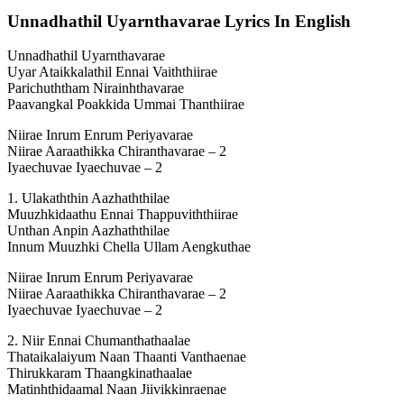
Unnadhathil Uyarnthavarae Lyrics In English
Unnadhathil Uyarnthavarae
Uyar Ataikkalathil Ennai Vaiththiirae
Parichuththam Nirainhthavarae
Paavangkal Poakkida Ummai Thanthiirae
Niirae Inrum Enrum Periyavarae
Niirae Aaraathikka Chiranthavarae – 2
Iyaechuvae Iyaechuvae – 2
1. Ulakaththin Aazhaththilae
Muuzhkidaathu Ennai Thappuviththiirae
Unthan Anpin Aazhaththilae
Innum Muuzhki Chella Ullam Aengkuthae
Niirae Inrum Enrum Periyavarae
Niirae Aaraathikka Chiranthavarae – 2
Iyaechuvae Iyaechuvae – 2
2. Niir Ennai Chumanthathaalae
Thataikalaiyum Naan Thaanti Vanthaenae
Thirukkaram Thaangkinathaalae
Matinhthidaamal Naan Jiivikkinraenae