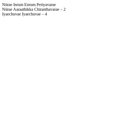
Niirae Inrum Enrum Periyavarae
Niirae Aaraathikka Chiranthavarae – 2
Iyaechuvae Iyaechuvae – 4