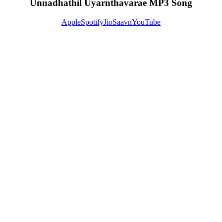
Unnadhathil Uyarnthavarae MP3 Song
Apple
Spotify
JioSaavn
YouTube