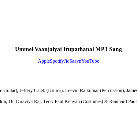
Ummel Vaanjaiyai Irupathanal MP3 Song
Apple
Spotify
JioSaavn
YouTube
c Guitar), Jeffery Caleb (Drums), Leevin Rajkumar (Percussion), Jam
Aldrin, Dr. Diraviya Raj, Terry Paul Kenyan (Costumes) & Reinhard Paul