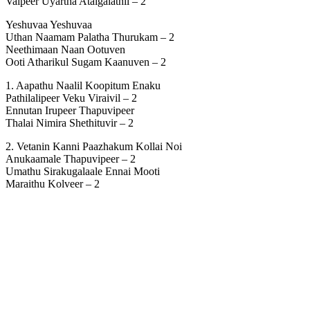
Vaipeer Uyartha Ataigalathil – 2
Yeshuvaa Yeshuvaa
Uthan Naamam Palatha Thurukam – 2
Neethimaan Naan Ootuven
Ooti Atharikul Sugam Kaanuven – 2
1. Aapathu Naalil Koopitum Enaku
Pathilalipeer Veku Viraivil – 2
Ennutan Irupeer Thapuvipeer
Thalai Nimira Shethituvir – 2
2. Vetanin Kanni Paazhakum Kollai Noi
Anukaamale Thapuvipeer – 2
Umathu Sirakugalaale Ennai Mooti
Maraithu Kolveer – 2