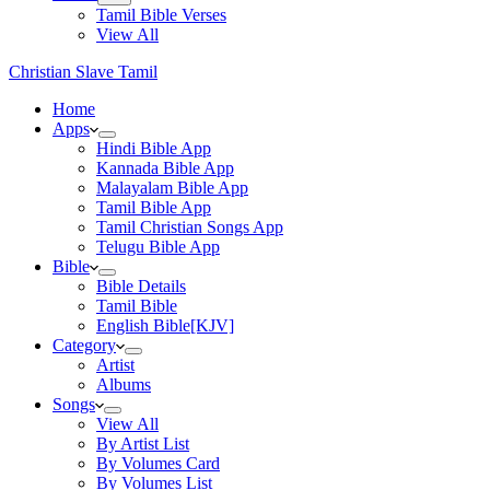
Tamil Bible Verses
View All
Christian Slave Tamil
Home
Apps
Hindi Bible App
Kannada Bible App
Malayalam Bible App
Tamil Bible App
Tamil Christian Songs App
Telugu Bible App
Bible
Bible Details
Tamil Bible
English Bible[KJV]
Category
Artist
Albums
Songs
View All
By Artist List
By Volumes Card
By Volumes List