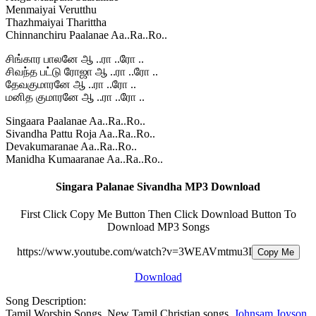
Menmaiyai Verutthu
Thazhmaiyai Tharittha
Chinnanchiru Paalanae Aa..Ra..Ro..
சிங்கார பாலனே ஆ ..ரா ..ரோ ..
சிவந்த பட்டு ரோஜா ஆ ..ரா ..ரோ ..
தேவகுமாரனே ஆ ..ரா ..ரோ ..
மனித குமாரனே ஆ ..ரா ..ரோ ..
Singaara Paalanae Aa..Ra..Ro..
Sivandha Pattu Roja Aa..Ra..Ro..
Devakumaranae Aa..Ra..Ro..
Manidha Kumaaranae Aa..Ra..Ro..
Singara Palanae Sivandha MP3 Download
First Click Copy Me Button Then Click Download Button To
Download MP3 Songs
https://www.youtube.com/watch?v=3WEAVmtmu3I
Copy Me
Download
Song Description:
Tamil Worship Songs, New Tamil Christian songs,
Johnsam Joyson