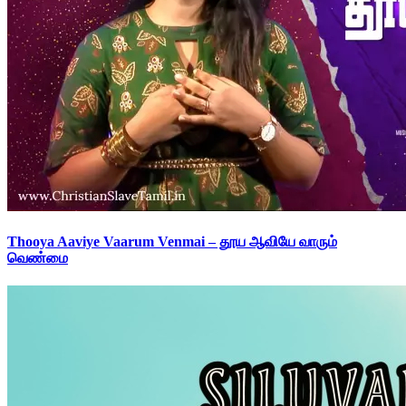
Thooya Aaviye Vaarum Venmai – தூய ஆவியே வாரும்
வெண்மை