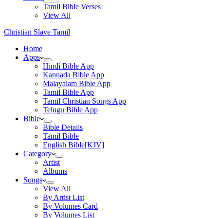
Tamil Bible Verses
View All
Christian Slave Tamil
Home
Apps
Hindi Bible App
Kannada Bible App
Malayalam Bible App
Tamil Bible App
Tamil Christian Songs App
Telugu Bible App
Bible
Bible Details
Tamil Bible
English Bible[KJV]
Category
Artist
Albums
Songs
View All
By Artist List
By Volumes Card
By Volumes List