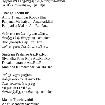
பஞ்சணை மெத்தையும் அங்கவர்க்கில்லை
பணிப்படா மலரே ஆ ..ரா ..ரோ ..
Thanga Thottil Illai
Angu Thaadhiyar Kooda Illai
Panjanai Methaiyum Angavarkillai
Panipadaa Malare Aa..Ra..Ro..
சிங்கார பாலனே ஆ ..ரா ..ரோ ..
சிவந்த பட்டு ரோஜா ஆ ..ரா ..ரோ ..
தேவகுமாரனே ஆ ..ரா ..ரோ ..
மனித குமாரனே ஆ ..ரா ..ரோ ..
Singaara Paalanae Aa..Ra..Ro..
Sivandha Pattu Roja Aa..Ra..Ro..
Devakumaranae Aa..Ra..Ro..
Manidha Kumaaranae Aa..Ra..Ro
மாட்டு தொழுவதிலே
அங்கு மாப்பாணி சாரலிலே
மேன்மையை வெறுத்து
தாழ்மையை தரித்த
சின்னஞ்சிறு பாலனே ஆ ..ரா ..ரோ ..
Maattu Thozhuvathilae
Angu Maapani Saaralilae