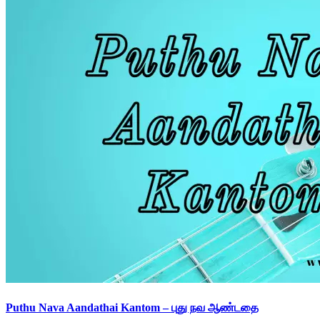
Puthu Nava Aandathai Kantom – புது நவ ஆண்டதை