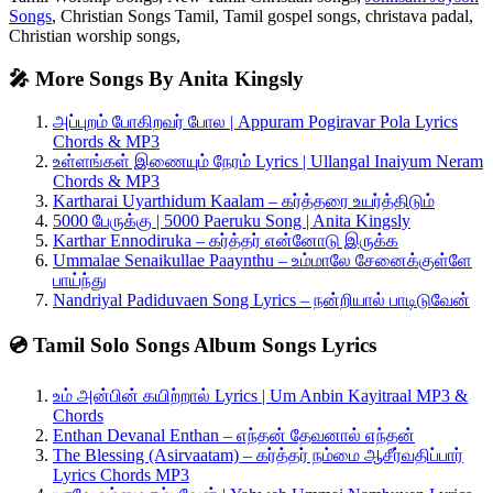
Songs
, Christian Songs Tamil, Tamil gospel songs, christava padal,
Christian worship songs,
🎤 More Songs By Anita Kingsly
அப்புறம் போகிறவர் போல | Appuram Pogiravar Pola Lyrics
Chords & MP3
உள்ளங்கள் இணையும் நேரம் Lyrics | Ullangal Inaiyum Neram
Chords & MP3
Kartharai Uyarthidum Kaalam – கர்த்தரை உயர்த்திடும்
5000 பேருக்கு | 5000 Paeruku Song | Anita Kingsly
Karthar Ennodiruka – கர்த்தர் என்னோடு இருக்க
Ummalae Senaikullae Paaynthu – உம்மாலே சேனைக்குள்ளே
பாய்ந்து
Nandriyal Padiduvaen Song Lyrics – நன்றியால் பாடிடுவேன்
💿 Tamil Solo Songs Album Songs Lyrics
உம் அன்பின் கயிற்றால் Lyrics | Um Anbin Kayitraal MP3 &
Chords
Enthan Devanal Enthan – எந்தன் தேவனால் எந்தன்
The Blessing (Asirvaatam) – கர்த்தர் நம்மை ஆசீர்வதிப்பார்
Lyrics Chords MP3