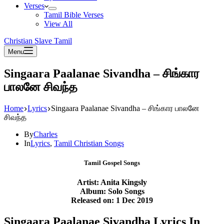
Verses
Tamil Bible Verses
View All
Christian Slave Tamil
Menu
Singaara Paalanae Sivandha – சிங்கார
பாலனே சிவந்த
Home
Lyrics
Singaara Paalanae Sivandha – சிங்கார பாலனே
சிவந்த
By
Charles
In
Lyrics
,
Tamil Christian Songs
Tamil Gospel Songs
Artist: Anita Kingsly
Album: Solo Songs
Released on: 1 Dec 2019
Singaara Paalanae Sivandha Lyrics In