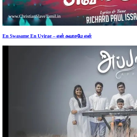
En Swasame En Uyirae – என் சுவாசமே என்