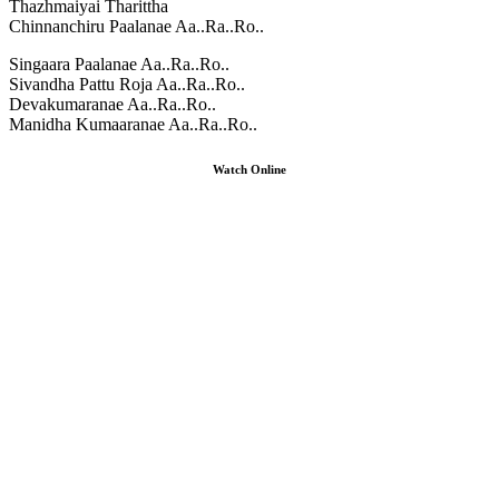
Thazhmaiyai Tharittha
Chinnanchiru Paalanae Aa..Ra..Ro..
Singaara Paalanae Aa..Ra..Ro..
Sivandha Pattu Roja Aa..Ra..Ro..
Devakumaranae Aa..Ra..Ro..
Manidha Kumaaranae Aa..Ra..Ro..
Watch Online