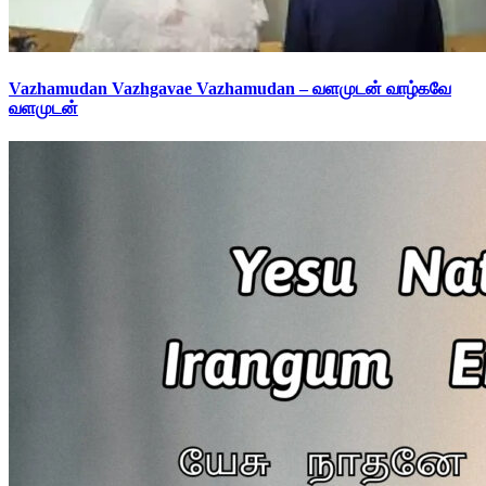
Vazhamudan Vazhgavae Vazhamudan – வளமுடன் வாழ்கவே
வளமுடன்