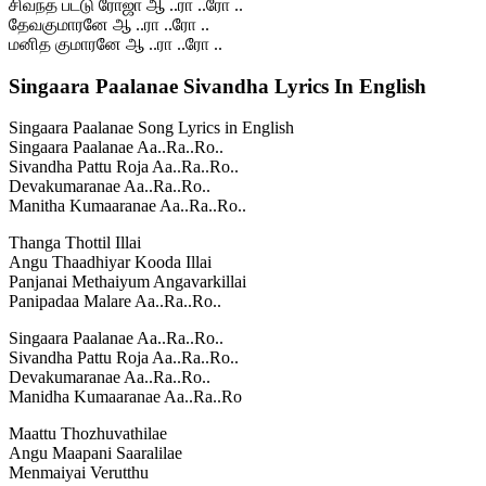
சிவந்த பட்டு ரோஜா ஆ ..ரா ..ரோ ..
தேவகுமாரனே ஆ ..ரா ..ரோ ..
மனித குமாரனே ஆ ..ரா ..ரோ ..
Singaara Paalanae Sivandha Lyrics In English
Singaara Paalanae Song Lyrics in English
Singaara Paalanae Aa..Ra..Ro..
Sivandha Pattu Roja Aa..Ra..Ro..
Devakumaranae Aa..Ra..Ro..
Manitha Kumaaranae Aa..Ra..Ro..
Thanga Thottil Illai
Angu Thaadhiyar Kooda Illai
Panjanai Methaiyum Angavarkillai
Panipadaa Malare Aa..Ra..Ro..
Singaara Paalanae Aa..Ra..Ro..
Sivandha Pattu Roja Aa..Ra..Ro..
Devakumaranae Aa..Ra..Ro..
Manidha Kumaaranae Aa..Ra..Ro
Maattu Thozhuvathilae
Angu Maapani Saaralilae
Menmaiyai Verutthu