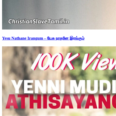
Yesu Nathane Irangum – யேசு நாதனே இரங்கும்