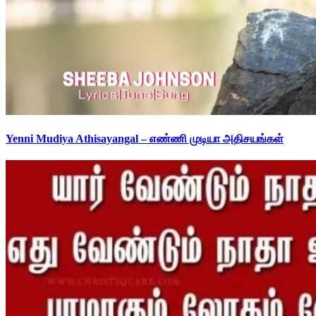
Yenni Mudiya Athisayangal – எண்ணி முடியா அதிசயங்கள்