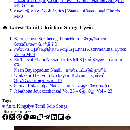
யாவே உம்மை நம்புவேன் | Yahweh Ummai Nambuven Lyrics
MP3 Chords
வானாதி வானங்கள் Lyrics | Vaanaathi Vaanangal Chords
MP3
🔥 Latest Tamil Christian Songs Lyrics
Kerubeengal Serabeengal Potridum – கேருபீன்கள்
சேராபீன்கள் போற்றிடும்
என்னை ஆசீர்வதித்தாலொழிய | Ennai Aasirvadhithal Lyrics
Video MP3
En Thevai Ellam Neerae Lyrics MP3 | என் தேவை எல்லாம்
நீரே
Naan Bayappadum Naalil – நான் பயப்படும் நாளில்
Urakkam Thelivom Urchagam Kolvom – உறக்கம்
தெளிவோம் உற்சாகம் – 15
Saruva Lokaathipa Namaskaram – சருவ லோகாதிபா
Jebathotta Jeyageethangal Vol 23 – ஜெ. ஜெ. Vol – 23
Tags
#
Anita Kingsly
#
Tamil Solo Songs
Share your love