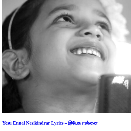
Yesu Ennai Nesikindrar Lyrics – இயேசு என்னை