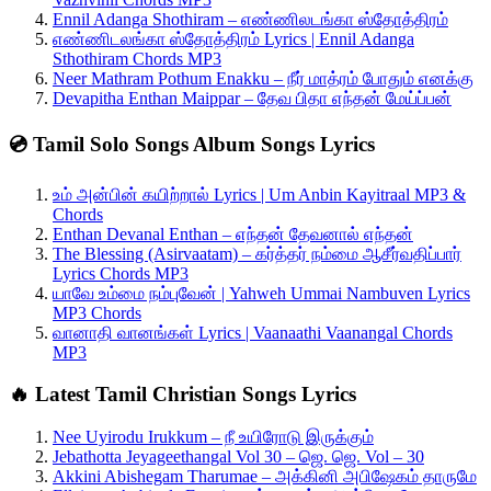
Ennil Adanga Shothiram – எண்ணிலடங்கா ஸ்தோத்திரம்
எண்ணிடலங்கா ஸ்தோத்திரம் Lyrics | Ennil Adanga
Sthothiram Chords MP3
Neer Mathram Pothum Enakku – நீர் மாத்ரம் போதும் எனக்கு
Devapitha Enthan Maippar – தேவ பிதா எந்தன் மேய்ப்பன்
💿 Tamil Solo Songs Album Songs Lyrics
உம் அன்பின் கயிற்றால் Lyrics | Um Anbin Kayitraal MP3 &
Chords
Enthan Devanal Enthan – எந்தன் தேவனால் எந்தன்
The Blessing (Asirvaatam) – கர்த்தர் நம்மை ஆசீர்வதிப்பார்
Lyrics Chords MP3
யாவே உம்மை நம்புவேன் | Yahweh Ummai Nambuven Lyrics
MP3 Chords
வானாதி வானங்கள் Lyrics | Vaanaathi Vaanangal Chords
MP3
🔥 Latest Tamil Christian Songs Lyrics
Nee Uyirodu Irukkum – நீ உயிரோடு இருக்கும்
Jebathotta Jeyageethangal Vol 30 – ஜெ. ஜெ. Vol – 30
Akkini Abishegam Tharumae – அக்கினி அபிஷேகம் தாருமே