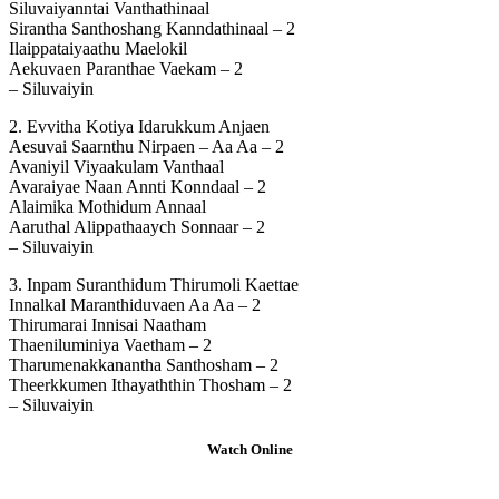
Siluvaiyanntai Vanthathinaal
Sirantha Santhoshang Kanndathinaal – 2
Ilaippataiyaathu Maelokil
Aekuvaen Paranthae Vaekam – 2
– Siluvaiyin
2. Evvitha Kotiya Idarukkum Anjaen
Aesuvai Saarnthu Nirpaen – Aa Aa – 2
Avaniyil Viyaakulam Vanthaal
Avaraiyae Naan Annti Konndaal – 2
Alaimika Mothidum Annaal
Aaruthal Alippathaaych Sonnaar – 2
– Siluvaiyin
3. Inpam Suranthidum Thirumoli Kaettae
Innalkal Maranthiduvaen Aa Aa – 2
Thirumarai Innisai Naatham
Thaeniluminiya Vaetham – 2
Tharumenakkanantha Santhosham – 2
Theerkkumen Ithayaththin Thosham – 2
– Siluvaiyin
Watch Online