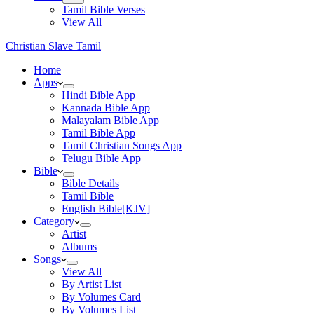
Tamil Bible Verses
View All
Christian Slave Tamil
Home
Apps
Hindi Bible App
Kannada Bible App
Malayalam Bible App
Tamil Bible App
Tamil Christian Songs App
Telugu Bible App
Bible
Bible Details
Tamil Bible
English Bible[KJV]
Category
Artist
Albums
Songs
View All
By Artist List
By Volumes Card
By Volumes List