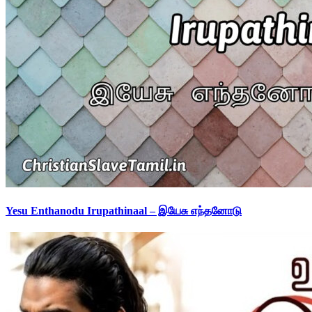
Yesu Enthanodu Irupathinaal – இயேசு எந்தனோடு