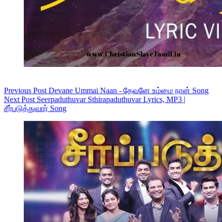
Previous
Post
Devane Ummai Naan - தேவனே உம்மை நான் Song
Next
Post
Seerpaduthuvar Sthirapaduthuvar Lyrics, MP3 |
சீர்படுத்துவார் Song