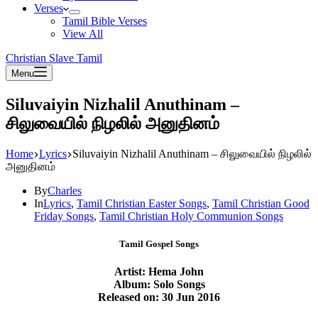
Verses
Tamil Bible Verses
View All
Christian Slave Tamil
Menu
Siluvaiyin Nizhalil Anuthinam –
சிலுவையில் நிழலில் அனுதினம்
Home
Lyrics
Siluvaiyin Nizhalil Anuthinam – சிலுவையில் நிழலில்
அனுதினம்
By
Charles
In
Lyrics
,
Tamil Christian Easter Songs
,
Tamil Christian Good
Friday Songs
,
Tamil Christian Holy Communion Songs
Tamil Gospel Songs
Artist: Hema John
Album: Solo Songs
Released on: 30 Jun 2016