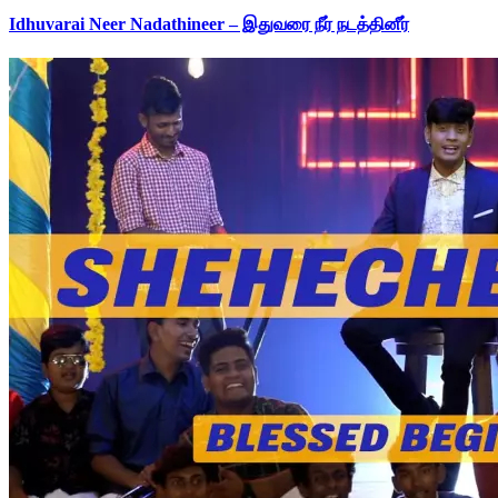
Idhuvarai Neer Nadathineer – இதுவரை நீர் நடத்தினீர்