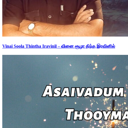
Vinai Soola Thintha Iravinil – வினை சூழா திந்த இரவினில்