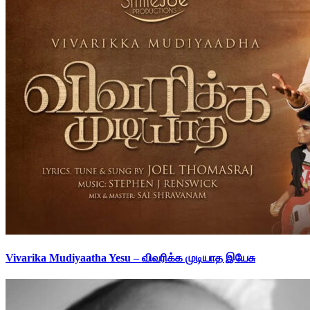
Vivarika Mudiyaatha Yesu – விவரிக்க முடியாத இயேசு