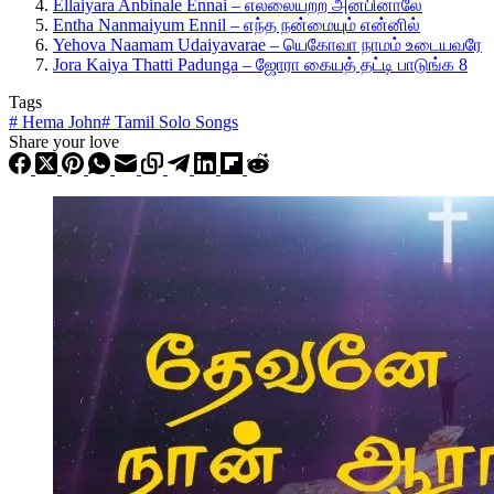
Ellaiyara Anbinale Ennai – எல்லையற்ற அன்பினாலே
Entha Nanmaiyum Ennil – எந்த நன்மையும் என்னில்
Yehova Naamam Udaiyavarae – யெகோவா நாமம் உடையவரே
Jora Kaiya Thatti Padunga – ஜோரா கையத் தட்டி பாடுங்க 8
Tags
#
Hema John
#
Tamil Solo Songs
Share your love