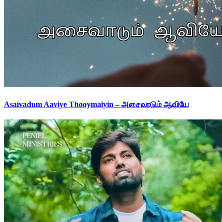
Asaivadum Aaviye Thooymaiyin – அசைவாடும் ஆவியே