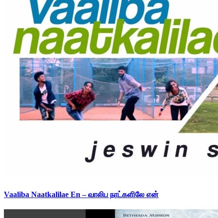
Vaaliba Naatkalilae En – வாலிப நாட்களிலே என்