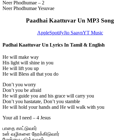
Neer Phodhumae – 2
Neer Phodhumae Yesuvae
Paadhai Kaattuvar Un MP3 Song
Apple
Spotify
Jio Saavn
YT Music
Padhai Kaattuvar Un Lyrics In Tamil & English
He will make way
His light will shine in you
He will lift you up
He will Bless all that you do
Don’t you worry
Don’t you be afraid
He will guide you and his grace will carry you
Don’t you hastatate, Don’t you stamble
He will hold your hands and He will walk with you
Your all I need – 4 Jesus
பாதை காட்டுவார்
உன் வழிகளை நேரக்கிடுவார்
மேன்மை படுத்துவார்