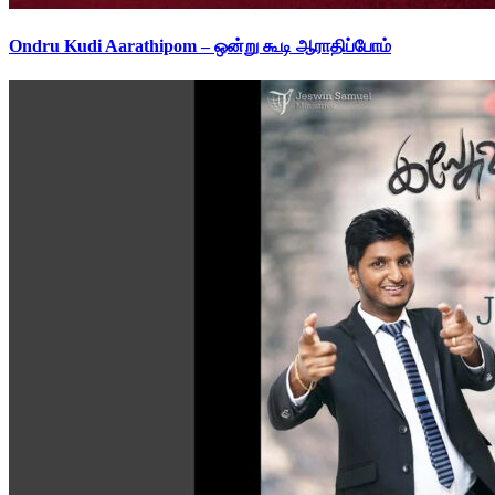
Ondru Kudi Aarathipom – ஒன்று கூடி ஆராதிப்போம்