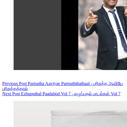
Previous
Post
Parisutha Aaviyae Parisuththathaal - பரிசுத்த ஆவியே
பரிசுத்தத்தால்
Next
Post
Ezhuputhal Paadalgal Vol 7 - எழுப்புதல் பாடல்கள் Vol 7