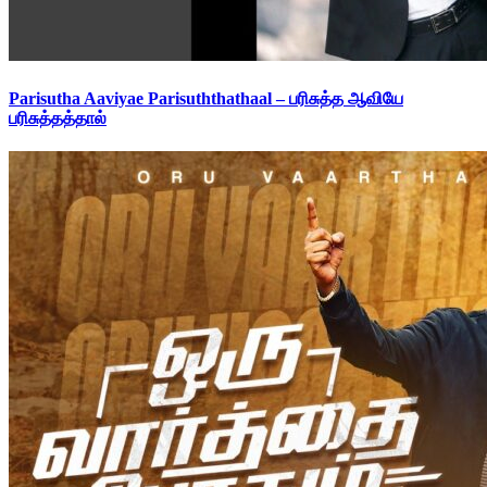
Parisutha Aaviyae Parisuththathaal – பரிசுத்த ஆவியே
பரிசுத்தத்தால்