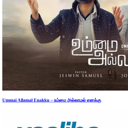
Ummai Allamal Enakku – உம்மை அல்லாமல் எனக்கு