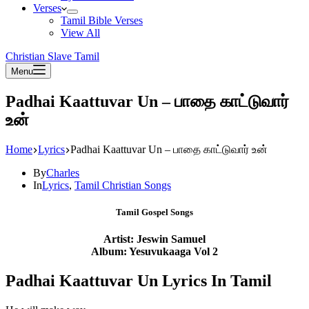
Verses
Tamil Bible Verses
View All
Christian Slave Tamil
Menu
Padhai Kaattuvar Un – பாதை காட்டுவார்
உன்
Home
Lyrics
Padhai Kaattuvar Un – பாதை காட்டுவார் உன்
By
Charles
In
Lyrics
,
Tamil Christian Songs
Tamil Gospel Songs
Artist: Jeswin Samuel
Album: Yesuvukaaga Vol 2
Padhai Kaattuvar Un Lyrics In Tamil