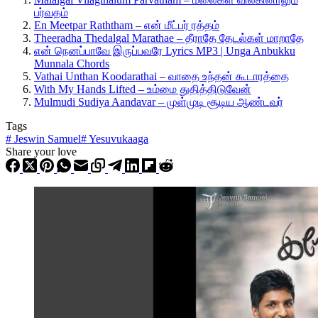
பர்வதம்
En Meetpar Raththam – என் மீட்பர் ரத்தம்
Theeradha Thedalgal Marathae – தீராதே தேடல்கள் மாறாதே
என் நெனப்பாவே இருப்பவரே Lyrics MP3 | Unga Anbukku
Munnala Chords
Vathai Unthan Koodarathai – வாதை உந்தன் கூடாரத்தை
With My Hands Lifted – உம்மை துதித்திடுவேன்
Mulmudi Sudiya Aandavar – முள்முடி சூடிய ஆண்டவர்
Tags
#
Jeswin Samuel
#
Yesuvukaaga
Share your love