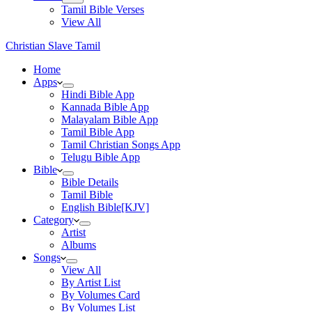
Tamil Bible Verses
View All
Christian Slave Tamil
Home
Apps
Hindi Bible App
Kannada Bible App
Malayalam Bible App
Tamil Bible App
Tamil Christian Songs App
Telugu Bible App
Bible
Bible Details
Tamil Bible
English Bible[KJV]
Category
Artist
Albums
Songs
View All
By Artist List
By Volumes Card
By Volumes List