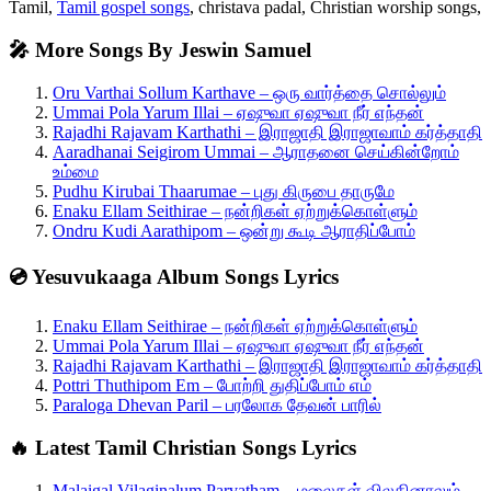
Tamil,
Tamil gospel songs
, christava padal, Christian worship songs,
🎤 More Songs By Jeswin Samuel
Oru Varthai Sollum Karthave – ஒரு வார்த்தை சொல்லும்
Ummai Pola Yarum Illai – ஏஷுவா ஏஷுவா நீர் எந்தன்
Rajadhi Rajavam Karthathi – இராஜாதி இராஜாவாம் கர்த்தாதி
Aaradhanai Seigirom Ummai – ஆராதனை செய்கின்றோம்
உம்மை
Pudhu Kirubai Thaarumae – புது கிருபை தாருமே
Enaku Ellam Seithirae – நன்றிகள் ஏற்றுக்கொள்ளும்
Ondru Kudi Aarathipom – ஒன்று கூடி ஆராதிப்போம்
💿 Yesuvukaaga Album Songs Lyrics
Enaku Ellam Seithirae – நன்றிகள் ஏற்றுக்கொள்ளும்
Ummai Pola Yarum Illai – ஏஷுவா ஏஷுவா நீர் எந்தன்
Rajadhi Rajavam Karthathi – இராஜாதி இராஜாவாம் கர்த்தாதி
Pottri Thuthipom Em – போற்றி துதிப்போம் எம்
Paraloga Dhevan Paril – பரலோக தேவன் பாரில்
🔥 Latest Tamil Christian Songs Lyrics
Malaigal Vilaginalum Parvatham – மலைகள் விலகினாலும்