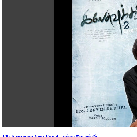
Ella Neramum Neer Ennai – எல்லா நேரமும் நீர்