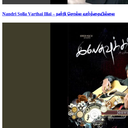
Nandri Solla Varthai Illai – நன்றி சொல்ல வார்த்தையில்லை