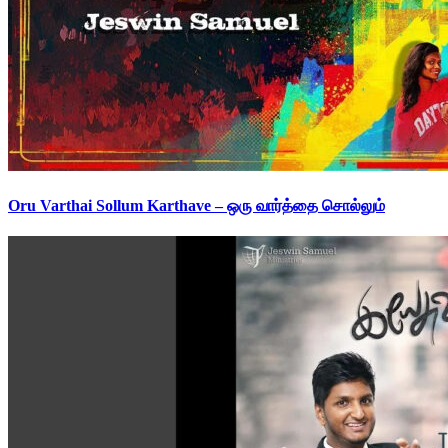
Oru Varthai Sollum Karthave – ஒரு வார்த்தை சொல்லும்