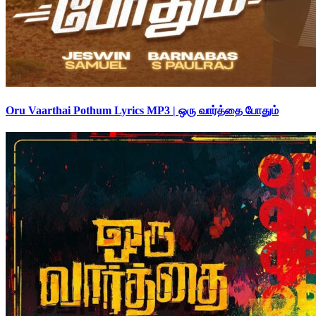
Oru Vaarthai Pothum Lyrics MP3 | ஒரு வார்த்தை போதும்