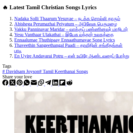
🔥 Latest Tamil Christian Songs Lyrics
Nadaka Solli Thaarum Yesuvae – நடக்க சொல்லி தாரும்
Abishega Perumazhai Peiyatum – அபிஷேக பெருமழை
Vakku Panninavar Maridar – வாக்குப் பண்ணினவர் மாறிடார்
Yesu Vanthaar Ulakathai – இயேசு வந்தார் உலகத்தை
Ennaalumae Thuthipaay Ennaathumavae Song Lyrics
Thaveethin Sangeethangal Paadi – தாவீதின் சங்கீதங்கள்
பாடி
En Uyire Andavarai Potru – என் உயிரே ஆண்டவரைப் போற்று
Tags
#
Davidsam Joyson
#
Tamil Keerthanai Songs
Share your love