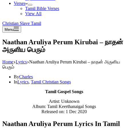
Verses
Tamil Bible Verses
View All
Christian Slave Tamil
Menu
Naathan Aruliya Perum Kirubai – நாதன்
அருளிய பெரும்
Home
Lyrics
Naathan Aruliya Perum Kirubai – நாதன் அருளிய
பெரும்
By
Charles
In
Lyrics
,
Tamil Christian Songs
Tamil Gospel Songs
Artist: Unknown
Album: Tamil Keerthanaigal Songs
Released on: 1 Dec 2020
Naathan Aruliya Perum Lyrics In Tamil