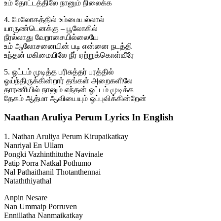
உம் தோட்டத்திலே நானும் நிலைக்க
4. மேலோகத்தில் உம்மையல்லால்
யாருண்டெனக்கு – பூலோகில்
நீரல்லாது வேறாசையில்லையே
உம் ஆலோசனையின் படி என்னை நடத்தி
உந்தன் மகிமையிலே நீர் ஏற்றுக்கொள்வீரே
5. ஓட்டம் முடித்த பரிசுத்தர் பரத்தில்
ஓய்ந்திருக்கின்றார் தங்கள் அறைகளிலே
தாரணியில் நானும் எந்தன் ஓட்டம் முடிக்க
தேகம் ஆத்மா ஆவியையும் ஒப்புவிக்கின்றேன்
Naathan Aruliya Perum Lyrics In English
1. Nathan Aruliya Perum Kirupaikatkay
Nanriyal En Ullam
Pongki Vazhinthituthe Navinale
Patip Porra Natkal Pothumo
Nal Pathaithanil Thotanthennai
Nataththiyathal
Anpin Nesare
Nan Ummaip Porruven
Ennillatha Nanmaikatkay