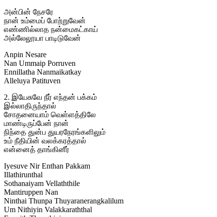
அன்பின் நேசரே
நான் உம்மைப் போற்றுவேன்
எண்ணில்லாத நன்மைகட்காய்
அல்லேலூயா பாடிடுவேன்
Anpin Nesare
Nan Ummaip Porruven
Ennillatha Nanmaikatkay
Alleluya Patituven
2. இயேசுவே நீர் எந்தன் பக்கம்
இல்லாதிருந்தால்
சோதனையாம் வெள்ளத்திலே
மாண்டிருப்பேன் நான்
நிந்தை துன்ப துயரநேரங்களிலும்
உம் நீதியின் வலக்கரத்தால்
என்னைத் தாங்கினீர்
Iyesuve Nir Enthan Pakkam
Illathirunthal
Sothanaiyam Vellaththile
Mantiruppen Nan
Ninthai Thunpa Thuyaranerangkalilum
Um Nithiyin Valakkaraththal