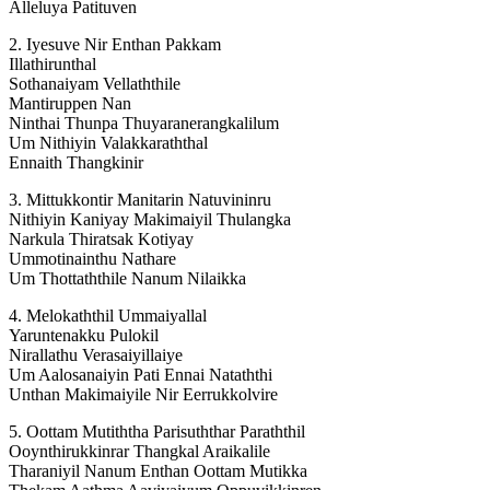
Alleluya Patituven
2. Iyesuve Nir Enthan Pakkam
Illathirunthal
Sothanaiyam Vellaththile
Mantiruppen Nan
Ninthai Thunpa Thuyaranerangkalilum
Um Nithiyin Valakkaraththal
Ennaith Thangkinir
3. Mittukkontir Manitarin Natuvininru
Nithiyin Kaniyay Makimaiyil Thulangka
Narkula Thiratsak Kotiyay
Ummotinainthu Nathare
Um Thottaththile Nanum Nilaikka
4. Melokaththil Ummaiyallal
Yaruntenakku Pulokil
Nirallathu Verasaiyillaiye
Um Aalosanaiyin Pati Ennai Nataththi
Unthan Makimaiyile Nir Eerrukkolvire
5. Oottam Mutiththa Parisuththar Paraththil
Ooynthirukkinrar Thangkal Araikalile
Tharaniyil Nanum Enthan Oottam Mutikka