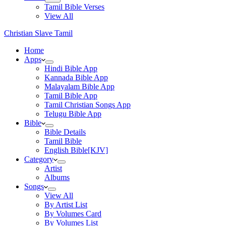
Tamil Bible Verses
View All
Christian Slave Tamil
Home
Apps
Hindi Bible App
Kannada Bible App
Malayalam Bible App
Tamil Bible App
Tamil Christian Songs App
Telugu Bible App
Bible
Bible Details
Tamil Bible
English Bible[KJV]
Category
Artist
Albums
Songs
View All
By Artist List
By Volumes Card
By Volumes List