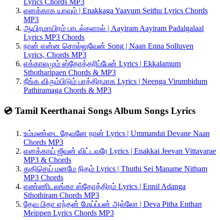
Lyrics Chords MP3
எனக்காக யாவும் | Enakkaga Yaavum Seithu Lyrics Chords
MP3
ஆயிரமாயிரம் பாடல்களால் | Aayiram Aayiram Padalgalaal
Lyrics MP3 Chords
நான் என்ன சொல்லுவேன் Song | Naan Enna Solluven
Lyrics, Chords MP3
எக்காலமும் ஸ்தோத்தரிப்பேன் Lyrics | Ekkalamum
Sthotharipaen Chords & MP3
நீங்க விரும்பிடும் பாத்திரமாக Lyrics | Neenga Virumbidum
Pathiramaga Chords & MP3
💿 Tamil Keerthanai Songs Album Songs Lyrics
உம்மண்டை தேவனே நான் Lyrics | Ummandai Devane Naan
Chords MP3
எனக்காய் ஜீவன் விட்டவரே Lyrics | Enakkai Jeevan Vittavarae
MP3 & Chords
துதிசெய் மனமே நிதம் Lyrics | Thuthi Sei Maname Nitham
MP3 Chords
எண்ணிடலங்கா ஸ்தோத்திரம் Lyrics | Ennil Adanga
Sthothiram Chords MP3
தேவ பிதா எந்தன் மேய்ப்பன் அல்லோ | Deva Pitha Enthan
Meippen Lyrics Chords MP3