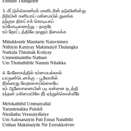
Ennaith Thangkinir
3. மீட்டுக்கொண்டீர் மானிடரின் நடுவினின்று
நீதியின் கனியாய் மகிமையில் துலங்க
நற்குல திராட்சக் கொடியாய்
உம்மோடிணைந்து – நாதரே
உம் தோட்டத்திலே நானும் நிலைக்க
Mittukkontir Manitarin Natuvininru
Nithiyin Kaniyay Makimaiyil Thulangka
Narkula Thiratsak Kotiyay
Ummotinainthu Nathare
Um Thottaththile Nanum Nilaikka
4. மேலோகத்தில் உம்மையல்லால்
யாருண்டெனக்கு – பூலோகில்
நீரல்லாது வேறாசையில்லையே
உம் ஆலோசனையின் படி என்னை நடத்தி
உந்தன் மகிமையிலே நீர் ஏற்றுக்கொள்வீரே
Melokaththil Ummaiyallal
Yaruntenakku Pulokil
Nirallathu Verasaiyillaiye
Um Aalosanaiyin Pati Ennai Nataththi
Unthan Makimaiyile Nir Eerrukkolvire