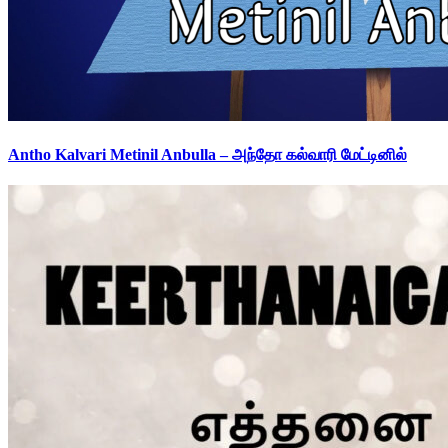
Antho Kalvari Metinil Anbulla – அந்தோ கல்வாரி மேட்டினில்