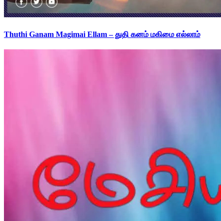
Thuthi Ganam Magimai Ellam – துதி கனம் மகிமை எல்லாம்