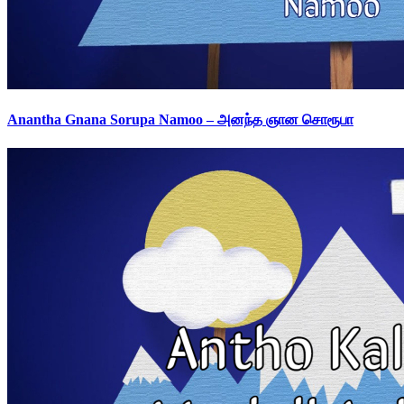
Anantha Gnana Sorupa Namoo – அனந்த ஞான சொரூபா